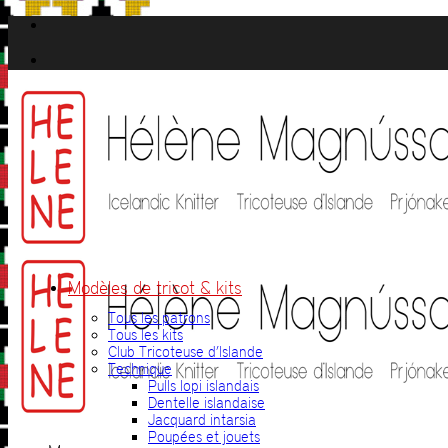
Passer
au
contenu
Modèles de tricot & kits
Tous les patrons
Tous les kits
Club Tricoteuse d’Islande
Technique
Pulls lopi islandais
Dentelle islandaise
Jacquard intarsia
Poupées et jouets