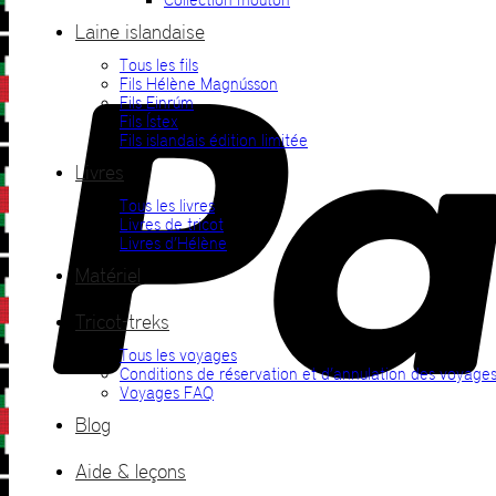
Laine islandaise
Tous les fils
Fils Hélène Magnússon
Fils Einrúm
Fils Ístex
Fils islandais édition limitée
Livres
Tous les livres
Livres de tricot
Livres d’Hélène
Matériel
Tricot-treks
Tous les voyages
Conditions de réservation et d’annulation des voyage
Voyages FAQ
Blog
Aide & leçons