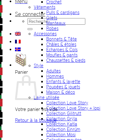
Menu
Crochet
Vêtements
Pulls & cardigans
Se connecter
Gilets
Recherche
Manteaux
pour :
Robes
Accessories
Bonnets & Tête
Châles & étoles
Echarpes & Cols
Moufles & gants
Chaussettes & pieds
Style
Adultes
Panier
Hommes
Enfants & layette
Poupées & jouets
Maison & déco
Laine utilisée
Collection Love Story
Collection Love Story + lopi
Votre panier est vide.
Collection Gilitrutt
Collection Grýla
Retour à la boutique
Collection Katla
Collection Einrúm
Collection Mosi
Collection mouton