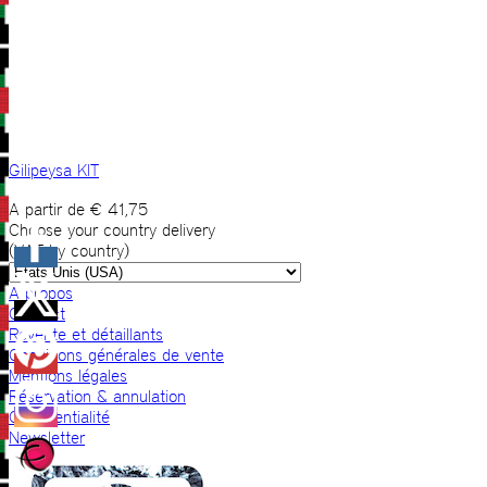
Gilipeysa KIT
A partir de
€
41,75
Choose your country delivery
(VAT by country)
A propos
Contact
Revente et détaillants
Conditions générales de vente
Mentions légales
Réservation & annulation
Confidentialité
Newsletter