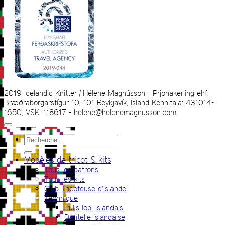
2019 Icelandic Knitter | Hélène Magnússon - Prjonakerling ehf.
Bræðraborgarstígur 10, 101 Reykjavík, Ísland Kennitala: 431014-
1650, VSK: 118617 - helene@helenemagnusson.com
Recherche
pour :
Modèles de tricot & kits
Tous les patrons
Tous les kits
Club Tricoteuse d’Islande
Technique
Pulls lopi islandais
Dentelle islandaise