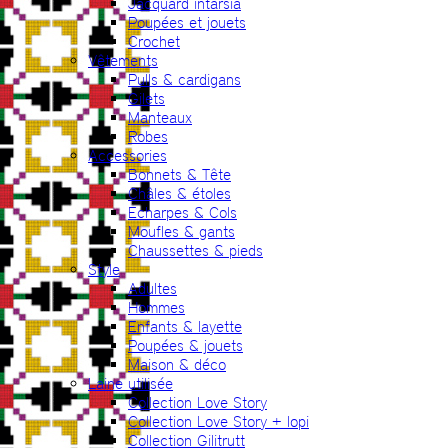
Jacquard intarsia
Poupées et jouets
Crochet
Vêtements
Pulls & cardigans
Gilets
Manteaux
Robes
Accessories
Bonnets & Tête
Châles & étoles
Echarpes & Cols
Moufles & gants
Chaussettes & pieds
Style
Adultes
Hommes
Enfants & layette
Poupées & jouets
Maison & déco
Laine utilisée
Collection Love Story
Collection Love Story + lopi
Collection Gilitrutt