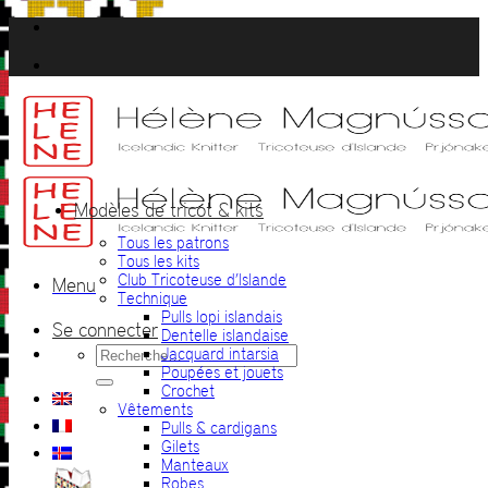
Passer
au
contenu
Modèles de tricot & kits
Tous les patrons
Tous les kits
Club Tricoteuse d’Islande
Menu
Technique
Pulls lopi islandais
Se connecter
Dentelle islandaise
Recherche
Jacquard intarsia
pour :
Poupées et jouets
Crochet
Vêtements
Pulls & cardigans
Gilets
Manteaux
Robes