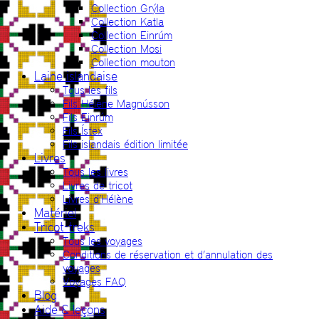
Collection Grýla
Collection Katla
Collection Einrúm
Collection Mosi
Collection mouton
Laine islandaise
Tous les fils
Fils Hélène Magnússon
Fils Einrúm
Fils Ístex
Fils islandais édition limitée
Livres
Tous les livres
Livres de tricot
Livres d’Hélène
Matériel
Tricot-treks
Tous les voyages
Conditions de réservation et d’annulation des
voyages
Voyages FAQ
Blog
Aide & leçons