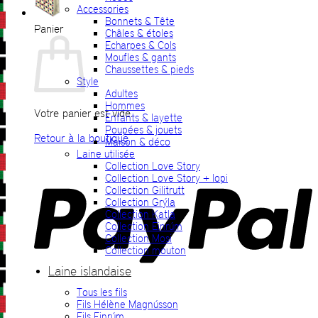
Accessories
Bonnets & Tête
Panier
Châles & étoles
Echarpes & Cols
Moufles & gants
Chaussettes & pieds
Style
Adultes
Hommes
Votre panier est vide.
Enfants & layette
Poupées & jouets
Retour à la boutique
Maison & déco
Laine utilisée
P
Collection Love Story
Collection Love Story + lopi
Collection Gilitrutt
Collection Grýla
Collection Katla
Collection Einrúm
Collection Mosi
Collection mouton
Laine islandaise
Tous les fils
V
Fils Hélène Magnússon
Fils Einrúm