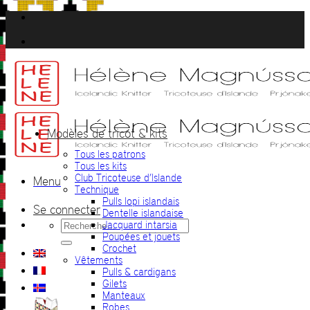
Passer
au
contenu
Modèles de tricot & kits
Tous les patrons
Tous les kits
Club Tricoteuse d’Islande
Menu
Technique
Pulls lopi islandais
Se connecter
Dentelle islandaise
Recherche
Jacquard intarsia
pour :
Poupées et jouets
Crochet
Vêtements
Pulls & cardigans
Gilets
Manteaux
Robes