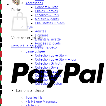
Accessories
Bonnets & Tête
Panier
Châles & étoles
Echarpes & Cols
Moufles & gants
Chaussettes & pieds
Style
Adultes
Hommes
Votre panier est vide.
Enfants & layette
Poupées & jouets
Retour à la boutique
Maison & déco
Laine utilisée
P
Collection Love Story
Collection Love Story + lopi
Collection Gilitrutt
Collection Grýla
Collection Katla
Collection Einrúm
Collection Mosi
Collection mouton
Laine islandaise
Tous les fils
V
Fils Hélène Magnússon
Fils Einrúm