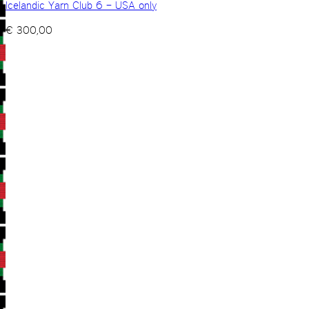
Icelandic Yarn Club 6 – USA only
€
300,00