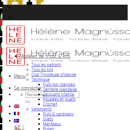
Passer
au
contenu
Modèles de tricot & kits
Tous les patrons
Tous les kits
Club Tricoteuse d’Islande
Menu
Technique
Pulls lopi islandais
Se connecter
Dentelle islandaise
Recherche
Jacquard intarsia
pour :
Poupées et jouets
Crochet
Vêtements
Pulls & cardigans
Gilets
Manteaux
Robes