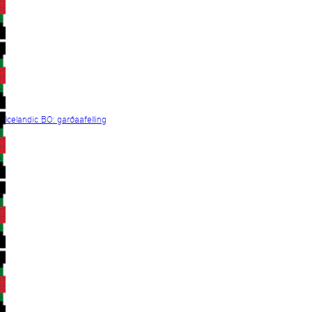
Icelandic BO: garðaafelling