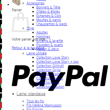
Accessories
Bonnets & Tête
Panier
Châles & étoles
Echarpes & Cols
Moufles & gants
Chaussettes & pieds
Style
Adultes
Hommes
Votre panier est vide.
Enfants & layette
Poupées & jouets
Retour à la boutique
Maison & déco
Laine utilisée
P
Collection Love Story
Collection Love Story + lopi
Collection Gilitrutt
Collection Grýla
Collection Katla
Collection Einrúm
Collection Mosi
Collection mouton
Laine islandaise
Tous les fils
V
Fils Hélène Magnússon
Fils Einrúm