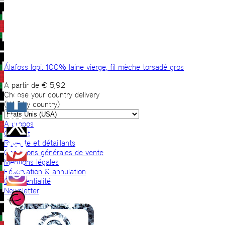
Álafoss lopi: 100% laine vierge, fil mèche torsadé gros
A partir de
€
5,92
Choose your country delivery
(VAT by country)
A propos
Contact
Revente et détaillants
Conditions générales de vente
Mentions légales
Réservation & annulation
Confidentialité
Newsletter