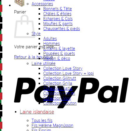
Accessories
Bonnets & Tête
Panier
Châles & étoles
Echarpes & Cols
Moufles & gants
Chaussettes & pieds
Style
Adultes
Hommes
Votre panier est vide.
Enfants & layette
Poupées & jouets
Retour à la boutique
Maison & déco
Laine utilisée
P
Collection Love Story
Collection Love Story + lopi
Collection Gilitrutt
Collection Grýla
Collection Katla
Collection Einrúm
Collection Mosi
Collection mouton
Laine islandaise
Tous les fils
V
Fils Hélène Magnússon
Fils Einrúm