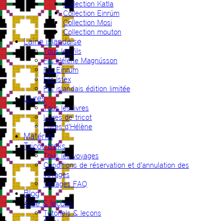
Collection Katla
Collection Einrúm
Collection Mosi
Collection mouton
Laine islandaise
Tous les fils
Fils Hélène Magnússon
Fils Einrúm
Fils Ístex
Fils islandais édition limitée
Livres
Tous les livres
Livres de tricot
Livres d’Hélène
Matériel
Tricot-treks
Tous les voyages
Conditions de réservation et d’annulation des
voyages
Voyages FAQ
Blog
Aide & leçons
Tutoriels & leçons