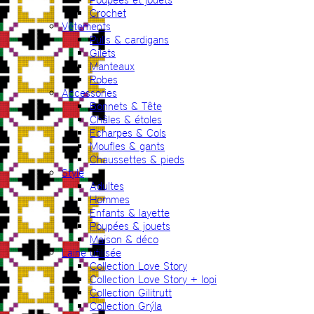
Crochet
Vêtements
Pulls & cardigans
Gilets
Manteaux
Robes
Accessories
Bonnets & Tête
Châles & étoles
Echarpes & Cols
Moufles & gants
Chaussettes & pieds
Style
Adultes
Hommes
Enfants & layette
Poupées & jouets
Maison & déco
Laine utilisée
Collection Love Story
Collection Love Story + lopi
Collection Gilitrutt
Collection Grýla