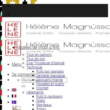
Passer
au
contenu
Modèles de tricot & kits
Tous les patrons
Tous les kits
Club Tricoteuse d’Islande
Menu
Technique
Pulls lopi islandais
Se connecter
Dentelle islandaise
Recherche
Jacquard intarsia
pour :
Poupées et jouets
Crochet
Vêtements
Pulls & cardigans
Gilets
Manteaux
Robes