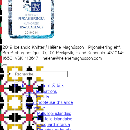
2019 Icelandic Knitter | Hélène Magnússon - Prjonakerling ehf.
Bræðraborgarstígur 10, 101 Reykjavík, Ísland Kennitala: 431014-
1650, VSK: 118617 - helene@helenemagnusson.com
Recherche
pour :
Modèles de tricot & kits
Tous les patrons
Tous les kits
Club Tricoteuse d’Islande
Technique
Pulls lopi islandais
Dentelle islandaise
Jacquard intarsia
Poupées et jouets