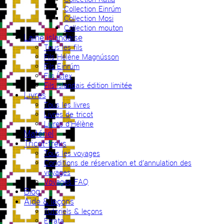
Collection Einrúm
Collection Mosi
Collection mouton
Laine islandaise
Tous les fils
Fils Hélène Magnússon
Fils Einrúm
Fils Ístex
Fils islandais édition limitée
Livres
Tous les livres
Livres de tricot
Livres d’Hélène
Matériel
Tricot-treks
Tous les voyages
Conditions de réservation et d’annulation des
voyages
Voyages FAQ
Blog
Aide & leçons
Tutoriels & leçons
Errata