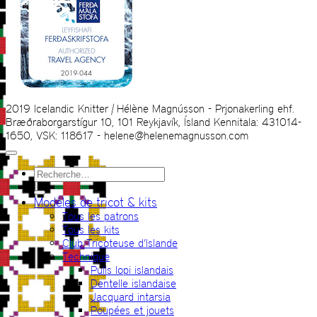
2019 Icelandic Knitter | Hélène Magnússon - Prjonakerling ehf.
Bræðraborgarstígur 10, 101 Reykjavík, Ísland Kennitala: 431014-
1650, VSK: 118617 - helene@helenemagnusson.com
Recherche
pour :
Modèles de tricot & kits
Tous les patrons
Tous les kits
Club Tricoteuse d’Islande
Technique
Pulls lopi islandais
Dentelle islandaise
Jacquard intarsia
Poupées et jouets