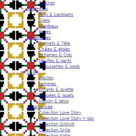
Crochet
Vêtements
Pulls & cardigans
Gilets
Manteaux
Robes
Accessories
Bonnets & Tête
Châles & étoles
Echarpes & Cols
Moufles & gants
Chaussettes & pieds
Style
Adultes
Hommes
Enfants & layette
Poupées & jouets
Maison & déco
Laine utilisée
Collection Love Story
Collection Love Story + lopi
Collection Gilitrutt
Collection Grýla
Collection Katla