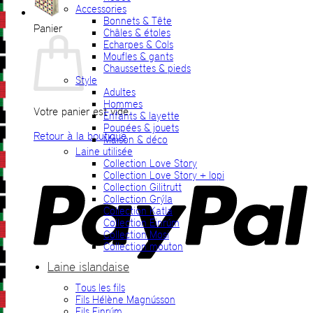
Accessories
Bonnets & Tête
Panier
Châles & étoles
Echarpes & Cols
Moufles & gants
Chaussettes & pieds
Style
Adultes
Hommes
Votre panier est vide.
Enfants & layette
Poupées & jouets
Retour à la boutique
Maison & déco
Laine utilisée
P
Collection Love Story
Collection Love Story + lopi
Collection Gilitrutt
Collection Grýla
Collection Katla
Collection Einrúm
Collection Mosi
Collection mouton
Laine islandaise
Tous les fils
V
Fils Hélène Magnússon
Fils Einrúm