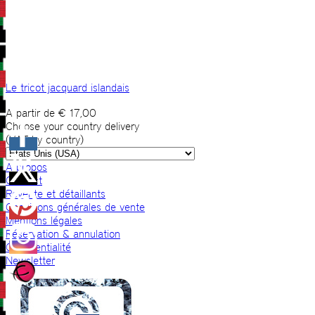
Le tricot jacquard islandais
A partir de
€
17,00
Choose your country delivery
(VAT by country)
A propos
Contact
Revente et détaillants
Conditions générales de vente
Mentions légales
Réservation & annulation
Confidentialité
Newsletter