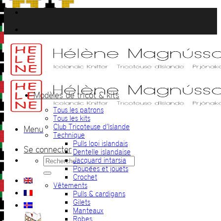
Passer
au
contenu
Modèles de tricot & kits
Tous les patrons
Tous les kits
Club Tricoteuse d’Islande
Menu
Technique
Pulls lopi islandais
Se connecter
Dentelle islandaise
Recherche
Jacquard intarsia
pour :
Poupées et jouets
Crochet
Vêtements
Pulls & cardigans
Gilets
Manteaux
Robes