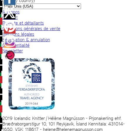
(VAT by country)
A propos
Contact
Revente et détaillants
Conditions générales de vente
Mentions légales
Réservation & annulation
Confidentialité
Newsletter
2019 Icelandic Knitter | Hélène Magnússon - Prjonakerling ehf.
Bræðraborgarstígur 10, 101 Reykjavík, Ísland Kennitala: 431014-
1650, VSK: 118617 - helene@helenemagnusson.com