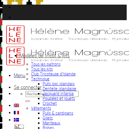
Passer
au
contenu
Modèles de tricot & kits
Tous les patrons
Tous les kits
Club Tricoteuse d’Islande
Menu
Technique
Pulls lopi islandais
Se connecter
Dentelle islandaise
Recherche
Jacquard intarsia
pour :
Poupées et jouets
Crochet
Vêtements
Pulls & cardigans
Gilets
Manteaux
Robes