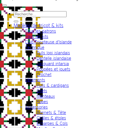
Recherche
pour :
Modèles de tricot & kits
Tous les patrons
Tous les kits
Club Tricoteuse d’Islande
Technique
Pulls lopi islandais
Dentelle islandaise
Jacquard intarsia
Poupées et jouets
Crochet
Vêtements
Pulls & cardigans
Gilets
Manteaux
Robes
Accessories
Bonnets & Tête
Châles & étoles
Echarpes & Cols