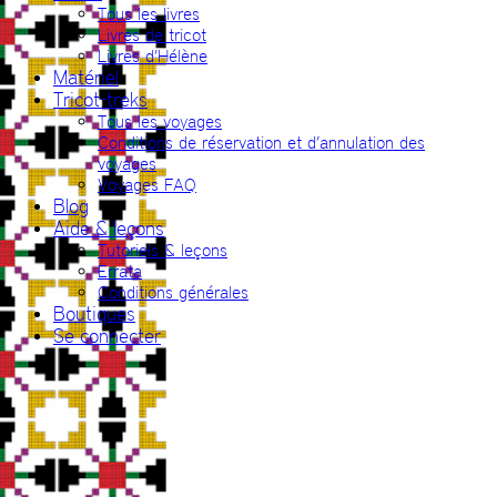
Tous les livres
Livres de tricot
Livres d’Hélène
Matériel
Tricot-treks
Tous les voyages
Conditions de réservation et d’annulation des
voyages
Voyages FAQ
Blog
Aide & leçons
Tutoriels & leçons
Errata
Conditions générales
Boutiques
Se connecter