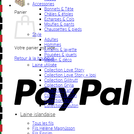
Accessories
Bonnets & Tête
Panier
Châles & étoles
Echarpes & Cols
Moufles & gants
Chaussettes & pieds
Style
Adultes
Hommes
Votre panier est vide.
Enfants & layette
Poupées & jouets
Retour à la boutique
Maison & déco
Laine utilisée
P
Collection Love Story
Collection Love Story + lopi
Collection Gilitrutt
Collection Grýla
Collection Katla
Collection Einrúm
Collection Mosi
Collection mouton
Laine islandaise
Tous les fils
V
Fils Hélène Magnússon
Fils Einrúm