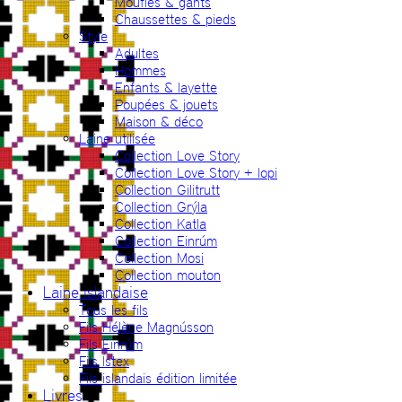
Moufles & gants
Chaussettes & pieds
Style
Adultes
Hommes
Enfants & layette
Poupées & jouets
Maison & déco
Laine utilisée
Collection Love Story
Collection Love Story + lopi
Collection Gilitrutt
Collection Grýla
Collection Katla
Collection Einrúm
Collection Mosi
Collection mouton
Laine islandaise
Tous les fils
Fils Hélène Magnússon
Fils Einrúm
Fils Ístex
Fils islandais édition limitée
Livres