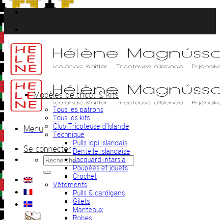
Passer
au
contenu
Modèles de tricot & kits
Tous les patrons
Tous les kits
Club Tricoteuse d’Islande
Menu
Technique
Pulls lopi islandais
Se connecter
Dentelle islandaise
Recherche
Jacquard intarsia
pour :
Poupées et jouets
Crochet
Vêtements
Pulls & cardigans
Gilets
Manteaux
Robes