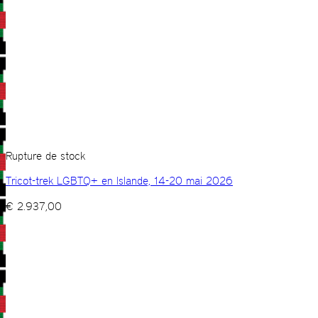
Rupture de stock
Tricot-trek LGBTQ+ en Islande, 14-20 mai 2026
€
2.937,00