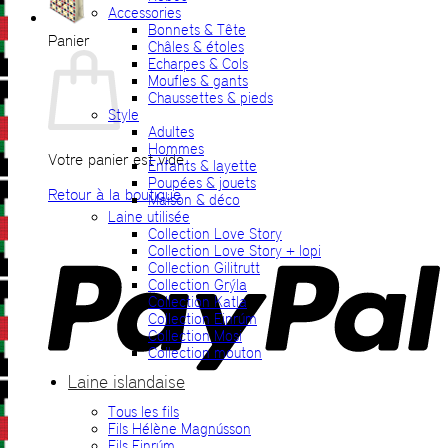
Accessories
Bonnets & Tête
Panier
Châles & étoles
Echarpes & Cols
Moufles & gants
Chaussettes & pieds
Style
Adultes
Hommes
Votre panier est vide.
Enfants & layette
Poupées & jouets
Retour à la boutique
Maison & déco
Laine utilisée
P
Collection Love Story
Collection Love Story + lopi
Collection Gilitrutt
Collection Grýla
Collection Katla
Collection Einrúm
Collection Mosi
Collection mouton
Laine islandaise
Tous les fils
V
Fils Hélène Magnússon
Fils Einrúm