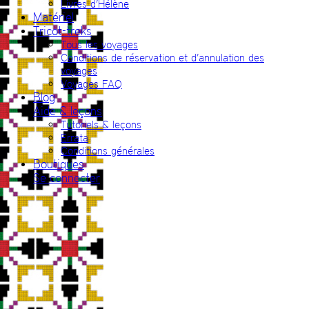
Livres d’Hélène
Matériel
Tricot-treks
Tous les voyages
Conditions de réservation et d’annulation des
voyages
Voyages FAQ
Blog
Aide & leçons
Tutoriels & leçons
Errata
Conditions générales
Boutiques
Se connecter