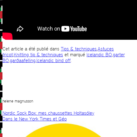
Cet article a été publié dans
Tips & techniques
,
Astuces
tricot
,
Knitting tip & techniques
et marqué
Icelandic BO
,
garter
BO
,
garðaafelling
,
Icelandic bind off
.
helene magnusson
Nordic Sock Box: mes chaussettes Holtasóley
Dans le New York Times et Géo