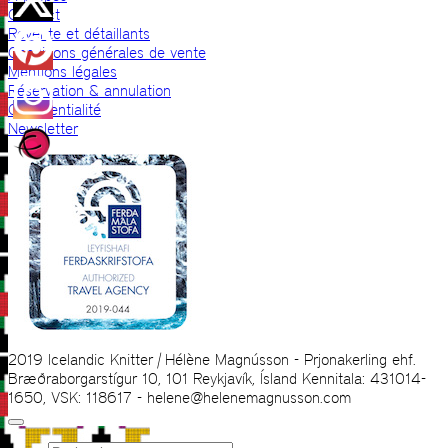
Contact
Revente et détaillants
Conditions générales de vente
Mentions légales
Réservation & annulation
Confidentialité
Newsletter
2019 Icelandic Knitter | Hélène Magnússon - Prjonakerling ehf.
Bræðraborgarstígur 10, 101 Reykjavík, Ísland Kennitala: 431014-
1650, VSK: 118617 - helene@helenemagnusson.com