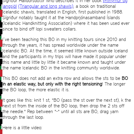
Sígriður Halldórsdóttir who describes it in her book
Þríihyrnur og
langsjöl
(Triangular and long shawls)
, a book on traditional
Icelandic shawls, translated in English, first published in 1988.
Sígriður notably taught it at the Handprjónasamband Íslands
(Icelandic Handknitting Association) where it has been used ever
since to bind off lopi sweaters collars.
I´ve been teaching this BO in my knitting tours since 2010 and
through the years, it has spread worldwide under the name
Icelandic BO. At the time, it seemed little known outside Iceland
and the participants in my trips will have made it popular under
this name and little by little it became known and taught under
the name Icelandic BO in the knitting community worldwide.
This BO does not add an extra row and allows the sts to be
BO
in an elastic way, but only with the right tensioning
! The longer
the BO loop, the more elastic it is.
It goes like this: knit 1 st, *BO (pass the st over the next st), k the
next st from the inside of the BO loop, then drop the 2 sts off
the needle.* Rep between *-* until all sts are BO, drag yarn
through the last loop.
Here is a little video: