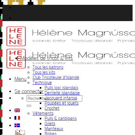
Passer
au
contenu
Modèles de tricot & kits
Tous les patrons
Tous les kits
Club Tricoteuse d’Islande
Menu
Technique
Pulls lopi islandais
Se connecter
Dentelle islandaise
Recherche
Jacquard intarsia
pour :
Poupées et jouets
Crochet
Vêtements
Pulls & cardigans
Gilets
Manteaux
Robes