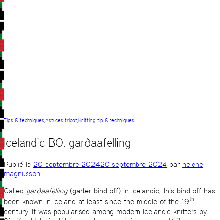
Tips & techniques
,
Astuces tricot
,
Knitting tip & techniques
Icelandic BO: garðaafelling
Publié le
20 septembre 2024
20 septembre 2024
par
helene
magnusson
Called
garðaafelling
(garter bind off) in Icelandic, this bind off has
th
been known in Iceland at least since the middle of the 19
century. It was popularised among modern Icelandic knitters by