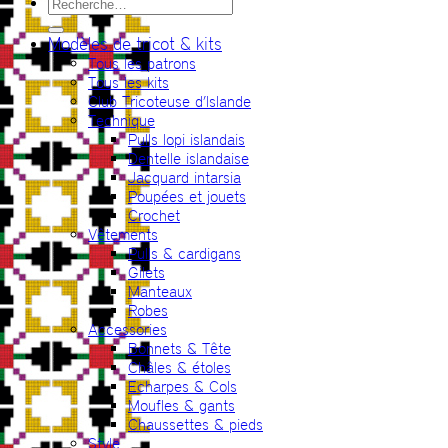
Recherche
pour :
Modèles de tricot & kits
Tous les patrons
Tous les kits
Club Tricoteuse d’Islande
Technique
Pulls lopi islandais
Dentelle islandaise
Jacquard intarsia
Poupées et jouets
Crochet
Vêtements
Pulls & cardigans
Gilets
Manteaux
Robes
Accessories
Bonnets & Tête
Châles & étoles
Echarpes & Cols
Moufles & gants
Chaussettes & pieds
Style