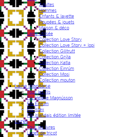
Adultes
Hommes
Enfants & layette
Poupées & jouets
Maison & déco
Laine utilisée
Collection Love Story
Collection Love Story + lopi
Collection Gilitrutt
Collection Grýla
Collection Katla
Collection Einrúm
Collection Mosi
Collection mouton
Laine islandaise
Tous les fils
Fils Hélène Magnússon
Fils Einrúm
Fils Ístex
Fils islandais édition limitée
Livres
Tous les livres
Livres de tricot