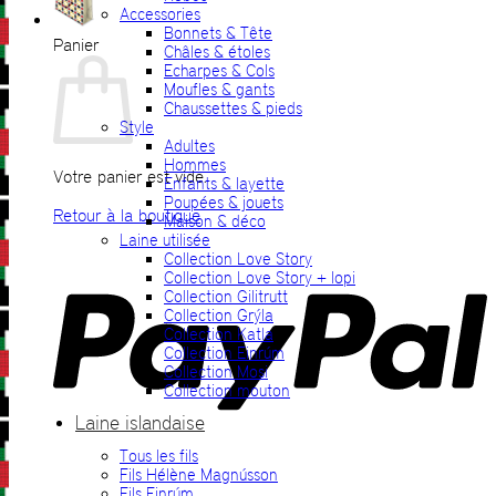
Accessories
Bonnets & Tête
Panier
Châles & étoles
Echarpes & Cols
Moufles & gants
Chaussettes & pieds
Style
Adultes
Hommes
Votre panier est vide.
Enfants & layette
Poupées & jouets
Retour à la boutique
Maison & déco
Laine utilisée
P
Collection Love Story
Collection Love Story + lopi
Collection Gilitrutt
Collection Grýla
Collection Katla
Collection Einrúm
Collection Mosi
Collection mouton
Laine islandaise
Tous les fils
V
Fils Hélène Magnússon
Fils Einrúm