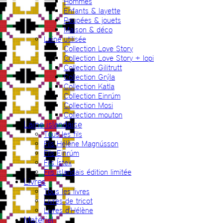
Hommes
Enfants & layette
Poupées & jouets
Maison & déco
Laine utilisée
Collection Love Story
Collection Love Story + lopi
Collection Gilitrutt
Collection Grýla
Collection Katla
Collection Einrúm
Collection Mosi
Collection mouton
Laine islandaise
Tous les fils
Fils Hélène Magnússon
Fils Einrúm
Fils Ístex
Fils islandais édition limitée
Livres
Tous les livres
Livres de tricot
Livres d’Hélène
Matériel