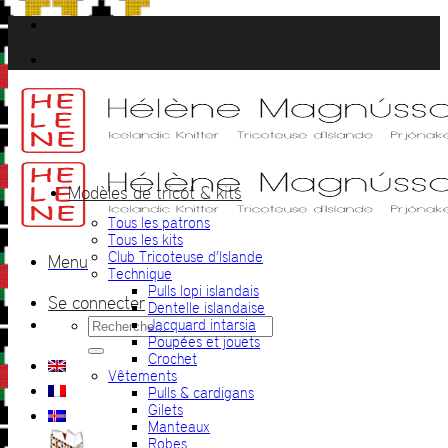
Passer
au
contenu
Modèles de tricot & kits
Tous les patrons
Tous les kits
Club Tricoteuse d’Islande
Menu
Technique
Pulls lopi islandais
Se connecter
Dentelle islandaise
Recherche
Jacquard intarsia
pour :
Poupées et jouets
Crochet
Vêtements
Pulls & cardigans
Gilets
Manteaux
Robes