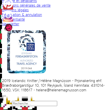
Revente et détaillants
Conditions générales de vente
Mentions légales
Réservation & annulation
Confidentialité
Newsletter
2019 Icelandic Knitter | Hélène Magnússon - Prjonakerling ehf.
Bræðraborgarstígur 10, 101 Reykjavík, Ísland Kennitala: 431014-
1650, VSK: 118617 - helene@helenemagnusson.com
Recherche
pour :