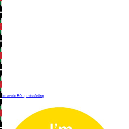
Icelandic BO: garðaafelling