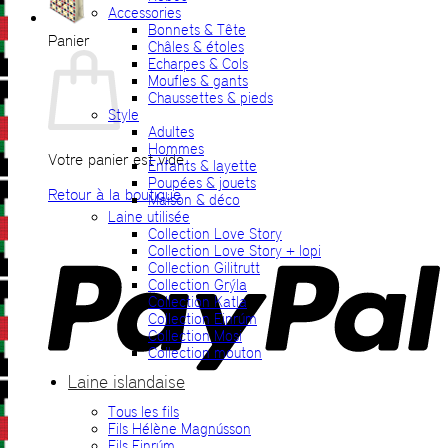
Accessories
Bonnets & Tête
Panier
Châles & étoles
Echarpes & Cols
Moufles & gants
Chaussettes & pieds
Style
Adultes
Hommes
Votre panier est vide.
Enfants & layette
Poupées & jouets
Retour à la boutique
Maison & déco
Laine utilisée
P
Collection Love Story
Collection Love Story + lopi
Collection Gilitrutt
Collection Grýla
Collection Katla
Collection Einrúm
Collection Mosi
Collection mouton
Laine islandaise
Tous les fils
V
Fils Hélène Magnússon
Fils Einrúm