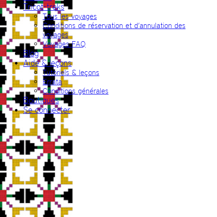
Tricot-treks
Tous les voyages
Conditions de réservation et d’annulation des
voyages
Voyages FAQ
Blog
Aide & leçons
Tutoriels & leçons
Errata
Conditions générales
Boutiques
Se connecter