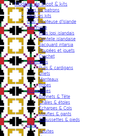
Modèles de tricot & kits
Tous les patrons
Tous les kits
Club Tricoteuse d’Islande
Technique
Pulls lopi islandais
Dentelle islandaise
Jacquard intarsia
Poupées et jouets
Crochet
Vêtements
Pulls & cardigans
Gilets
Manteaux
Robes
Accessories
Bonnets & Tête
Châles & étoles
Echarpes & Cols
Moufles & gants
Chaussettes & pieds
Style
Adultes