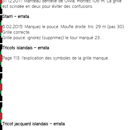
31.12.2011: Manteau dentelle de Olivia: montez 106 m. La grille
est scindée en deux pour éviter des confusions.
Starri – errata
6.02.2015: Marquez le pouce. Moufle droite: tric 29 m (pas 30).
Grille correcte.
Grille pouce: ignorez (supprimez) le tour marqué 23.
Tricots islandais – errata
Page 113: l’explication des symboles de la grille manque.
Tricot jacquard islandais – errata