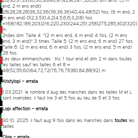
28(30,31,33)36,36,38(40,41,42)45,47,50(53) dim ainsi: (5 m
end, 2 m ens endt)
28(28,28,28)36,32,36(36,36,36)40,44,48(52) fois, (6 m end, 2
m ens end) 0(2,3,5)0,4,2(4,5,6)5,3,2(8) fois
=168(182,189,203)216,220,230(244,251,258)275,285,302(320)
m.
2ndes dim: Taille 4: *(2 m ens end, 4 m end) 4 fois, (2 m ens
end, 3 m end)* 3 times. Taille 5: (2 m ens end, 6 m end) 27 fois.
Taille 6: (2 m ens end, 6 m end) 3 fois, (2 m ens end, 5 m end)
28 fois.
Les deux emmanchures : tric 1 tour end et dim 2 m dans toutes
les tailles sauf les tailles 6 et 8 =
48(52,55,60)64,72,72(76,76,76)80,84,88(92) m
Kristylopi – errata
1.03.2021: le nombre d´aug des manches dans les tailles M et L
sont inversées: il faut lire 3 et 5 fois au lieu de 5 et 3 fois.
Lopi affection – errata
30.10. 2025: il faut aug 9 fois dans les manches dans
toutes
les
tailles
Olga – errata