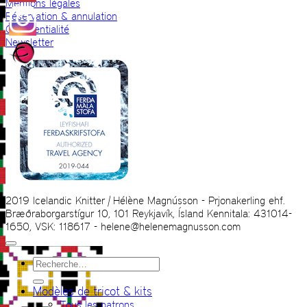
Mentions légales
Réservation & annulation
Confidentialité
Newsletter
2019 Icelandic Knitter | Hélène Magnússon - Prjonakerling ehf.
Bræðraborgarstígur 10, 101 Reykjavík, Ísland Kennitala: 431014-
1650, VSK: 118617 - helene@helenemagnusson.com
Recherche
pour :
Modèles de tricot & kits
Tous les patrons