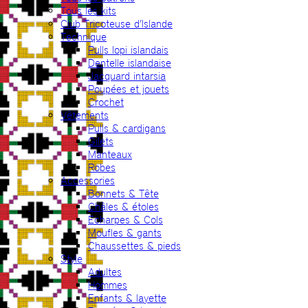
Tous les kits
Club Tricoteuse d’Islande
Technique
Pulls lopi islandais
Dentelle islandaise
Jacquard intarsia
Poupées et jouets
Crochet
Vêtements
Pulls & cardigans
Gilets
Manteaux
Robes
Accessories
Bonnets & Tête
Châles & étoles
Echarpes & Cols
Moufles & gants
Chaussettes & pieds
Style
Adultes
Hommes
Enfants & layette