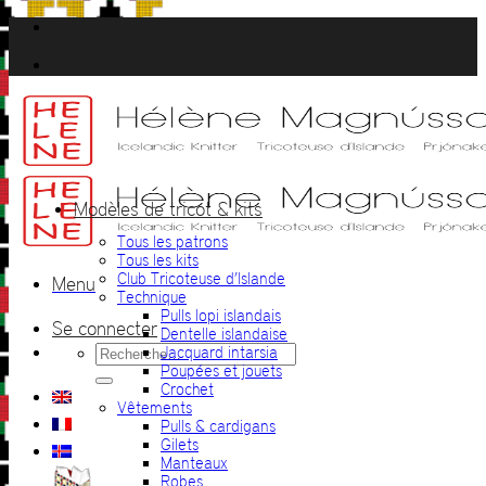
Passer
au
contenu
Modèles de tricot & kits
Tous les patrons
Tous les kits
Club Tricoteuse d’Islande
Menu
Technique
Pulls lopi islandais
Se connecter
Dentelle islandaise
Recherche
Jacquard intarsia
pour :
Poupées et jouets
Crochet
Vêtements
Pulls & cardigans
Gilets
Manteaux
Robes