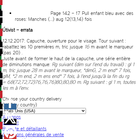
Page 142 – 17 Pull enfant bleu avec des
roses: Manches (…) aug 12(13,14) fois
Útivist – errata
12.12.2017: Capuche, ouverture pour le visage.
Tour suivant :
rabattez les 10 premières m, tric jusque
16
m avant le marqueur
(pas 20)
.
Juste avant de former le haut de la capuche, une série entière
de diminutions manque:
Rg suivant (dim sur l’end du travail) : gl 1
m, tric jusque 28 m avant le marqueur, *dimG, 2 m end* 7 fois,
glM, *2 m end, 2 m ens end* 7 fois, à l‘end jusqu’à la fin du rg
=
68(72,72,72)76,76,76)80,80,
80
m.
Rg suivant : gl 1 m, toutes
les m à l’env.
Choose your country delivery
(VAT by country)
A propos
Contact
Revente et détaillants
Conditions générales de vente