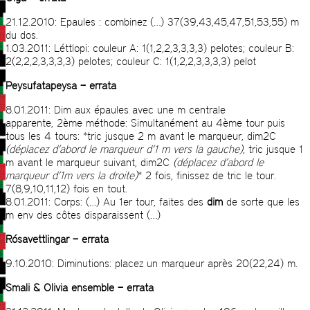
21.12.2010: Epaules : combinez (…) 37(39,43,45,47,51,53,55) m
du dos.
1.03.2011: Léttlopi: couleur A: 1(1,2,2,3,3,3,3) pelotes; couleur B:
2(2,2,2,3,3,3,3) pelotes; couleur C: 1(1,2,2,3,3,3,3) pelot
Peysufatapeysa – errata
8.01.2011: Dim aux épaules avec une m centrale
apparente, 2ème méthode: Simultanément au 4ème tour puis
tous les 4 tours: *tric jusque 2 m avant le marqueur, dim2C
(déplacez d’abord le marqueur d’1 m vers la gauche)
, tric jusque 1
m avant le marqueur suivant, dim2C
(déplacez d’abord le
marqueur d’1m vers la droite)
* 2 fois, finissez de tric le tour.
7(8,9,10,11,12) fois en tout.
8.01.2011: Corps: (…) Au 1er tour, faites des
dim
de sorte que les
m env des côtes disparaissent (…)
Rósavettlingar – errata
9.10.2010: Diminutions: placez un marqueur après 20(22,24) m.
Smali & Olivia ensemble – errata