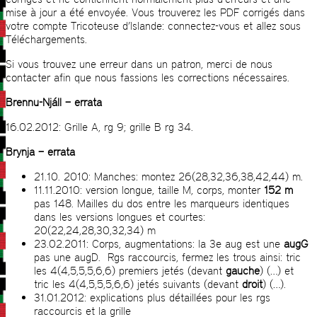
mise à jour a été envoyée. Vous trouverez les PDF corrigés dans
votre compte Tricoteuse d’Islande: connectez-vous et allez sous
Téléchargements.
Si vous trouvez une erreur dans un patron, merci de nous
contacter afin que nous fassions les corrections nécessaires.
Brennu-Njáll – errata
16.02.2012: Grille A, rg 9; grille B rg 34.
Brynja – errata
21.10. 2010: Manches: montez 26(28,32,36,38,42,44) m.
11.11.2010: version longue, taille M, corps, monter
152 m
pas 148. Mailles du dos entre les marqueurs identiques
dans les versions longues et courtes:
20(22,24,28,30,32,34) m
23.02.2011: Corps, augmentations: la 3e aug est une
augG
pas une augD. Rgs raccourcis, fermez les trous ainsi: tric
les 4(4,5,5,5,6,6) premiers jetés (devant
gauche
) (…) et
tric les 4(4,5,5,5,6,6) jetés suivants (devant
droit
) (…).
31.01.2012: explications plus détaillées pour les rgs
raccourcis et la grille