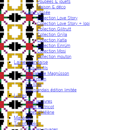
Poupées & jouets
Maison & déco
Laine utilisée
Collection Love Story
Collection Love Story + lopi
Collection Gilitrutt
Collection Grýla
Collection Katla
Collection Einrúm
Collection Mosi
Collection mouton
Laine islandaise
Tous les fils
Fils Hélène Magnússon
Fils Einrúm
Fils Ístex
Fils islandais édition limitée
Livres
Tous les livres
Livres de tricot
Livres d’Hélène
Matériel
Tricot-treks
Tous les voyages