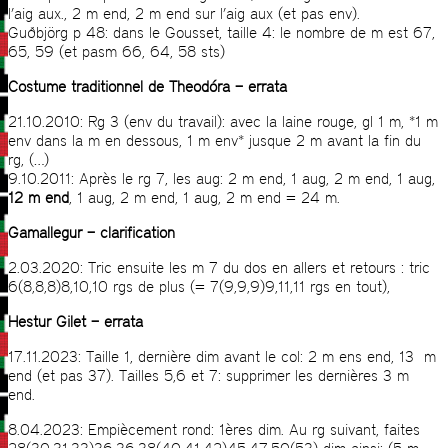
l’aig aux., 2 m end, 2 m end sur l’aig aux (et pas env).
Guðbjörg p 48: dans le Gousset, taille 4: le nombre de m est 67,
65, 59 (et pasm 66, 64, 58 sts)
Costume traditionnel de Theodóra – errata
21.10.2010: Rg 3 (env du travail): avec la laine rouge, gl 1 m, *1 m
env dans la m en dessous, 1 m env* jusque 2 m avant la fin du
rg, (…)
9.10.2011: Après le rg 7, les aug: 2 m end, 1 aug, 2 m end, 1 aug,
12 m end
, 1 aug, 2 m end, 1 aug, 2 m end = 24 m.
Gamallegur – clarification
2.03.2020: Tric ensuite les m 7 du dos en allers et retours : tric
6(8,8,8)8,10,10 rgs de plus (= 7(9,9,9)9,11,11 rgs en tout),
Hestur Gilet – errata
17.11.2023: Taille 1, dernière dim avant le col: 2 m ens end, 13 m
end (et pas 37). Tailles 5,6 et 7: supprimer les dernières 3 m
end.
8.04.2023: Empiècement rond: 1ères dim. Au rg suivant, faites