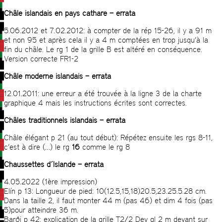
Châle islandais en pays cathare – errata
5.06.2012 et 7.02.2012: à compter de la rép 15-26, il y a 91 m
et non 95 et après cela il y a 4 m comptées en trop jusqu’à la
fin du châle. Le rg 1 de la grille B est altéré en conséquence.
Version correcte FR1-2
Châle moderne islandais – errata
12.01.2011: une erreur a été trouvée à la ligne 3 de la charte
graphique 4 mais les instructions écrites sont correctes.
Châles traditionnels islandais – errata
Châle élégant p 21 (au tout début): Répétez ensuite les rgs 8-11,
c’est à dire (…) le rg
16
comme le rg 8
Chaussettes d´Islande – errata
4.05.2022 (1ère impression)
Elín p 13:
Longueur de pied: 10(12.5,15,18)20.5,23.25.5.28 cm.
Dans la taille 2, il faut monter 44 m (pas 46) et dim 4 fois (pas
5)pour atteindre 36 m.
Barði p 42: explication de la grille T2/2 Dev gl 2 m devant sur