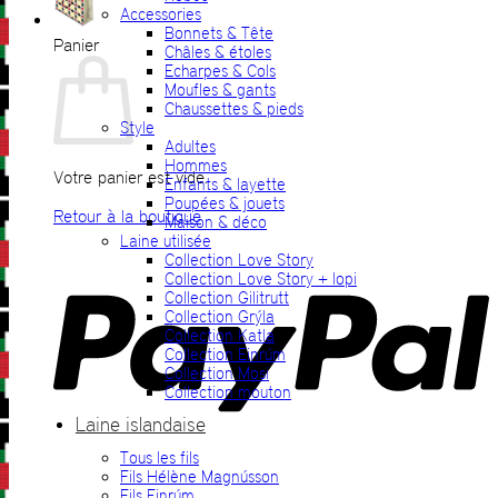
Accessories
Bonnets & Tête
Panier
Châles & étoles
Echarpes & Cols
Moufles & gants
Chaussettes & pieds
Style
Adultes
Hommes
Votre panier est vide.
Enfants & layette
Poupées & jouets
Retour à la boutique
Maison & déco
Laine utilisée
P
Collection Love Story
Collection Love Story + lopi
Collection Gilitrutt
Collection Grýla
Collection Katla
Collection Einrúm
Collection Mosi
Collection mouton
Laine islandaise
Tous les fils
V
Fils Hélène Magnússon
Fils Einrúm