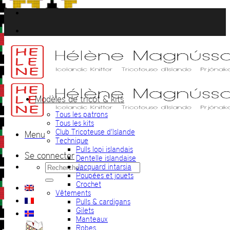
Passer
au
contenu
Modèles de tricot & kits
Tous les patrons
Tous les kits
Club Tricoteuse d’Islande
Menu
Technique
Pulls lopi islandais
Se connecter
Dentelle islandaise
Recherche
Jacquard intarsia
pour :
Poupées et jouets
Crochet
Vêtements
Pulls & cardigans
Gilets
Manteaux
Robes