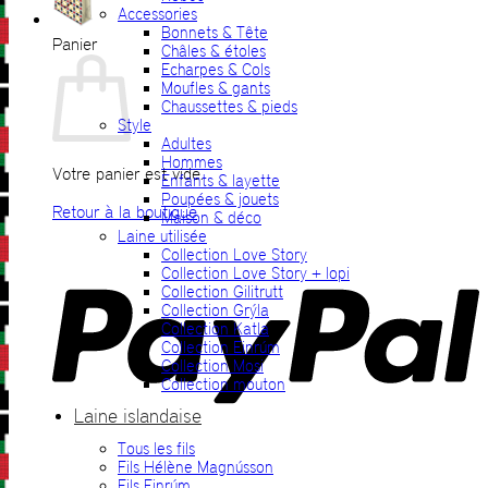
Accessories
Bonnets & Tête
Panier
Châles & étoles
Echarpes & Cols
Moufles & gants
Chaussettes & pieds
Style
Adultes
Hommes
Votre panier est vide.
Enfants & layette
Poupées & jouets
Retour à la boutique
Maison & déco
Laine utilisée
P
Collection Love Story
Collection Love Story + lopi
Collection Gilitrutt
Collection Grýla
Collection Katla
Collection Einrúm
Collection Mosi
Collection mouton
Laine islandaise
Tous les fils
V
Fils Hélène Magnússon
Fils Einrúm