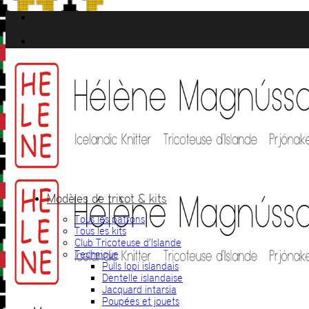
Passer
au
contenu
Modèles de tricot & kits
Tous les patrons
Tous les kits
Club Tricoteuse d’Islande
Technique
Pulls lopi islandais
Dentelle islandaise
Jacquard intarsia
Poupées et jouets