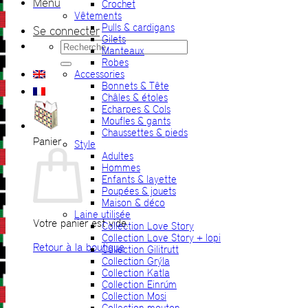
Menu
Crochet
Vêtements
Pulls & cardigans
Se connecter
Gilets
Recherche
Manteaux
pour :
Robes
Accessories
Bonnets & Tête
Châles & étoles
Echarpes & Cols
Moufles & gants
Chaussettes & pieds
Panier
Style
Adultes
Hommes
Enfants & layette
Poupées & jouets
Maison & déco
Laine utilisée
Votre panier est vide.
Collection Love Story
Collection Love Story + lopi
Retour à la boutique
Collection Gilitrutt
Collection Grýla
Collection Katla
Collection Einrúm
Collection Mosi
Collection mouton