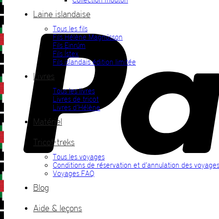
Laine islandaise
Tous les fils
Fils Hélène Magnússon
Fils Einrúm
Fils Ístex
Fils islandais édition limitée
Livres
Tous les livres
Livres de tricot
Livres d’Hélène
Matériel
Tricot-treks
Tous les voyages
Conditions de réservation et d’annulation des voyage
Voyages FAQ
Blog
Aide & leçons