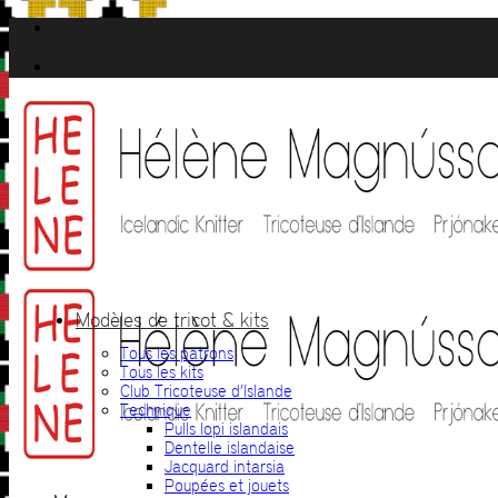
Passer
au
contenu
Modèles de tricot & kits
Tous les patrons
Tous les kits
Club Tricoteuse d’Islande
Technique
Pulls lopi islandais
Dentelle islandaise
Jacquard intarsia
Poupées et jouets