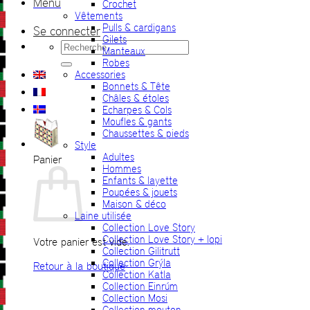
Menu
Crochet
Vêtements
Pulls & cardigans
Se connecter
Gilets
Recherche
Manteaux
pour :
Robes
Accessories
Bonnets & Tête
Châles & étoles
Echarpes & Cols
Moufles & gants
Chaussettes & pieds
Style
Adultes
Panier
Hommes
Enfants & layette
Poupées & jouets
Maison & déco
Laine utilisée
Collection Love Story
Collection Love Story + lopi
Votre panier est vide.
Collection Gilitrutt
Collection Grýla
Retour à la boutique
Collection Katla
Collection Einrúm
Collection Mosi
Collection mouton