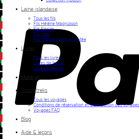
Laine islandaise
Tous les fils
Fils Hélène Magnússon
Fils Einrúm
Fils Ístex
Fils islandais édition limitée
Livres
Tous les livres
Livres de tricot
Livres d’Hélène
Matériel
Tricot-treks
Tous les voyages
Conditions de réservation et d’annulation des voyage
Voyages FAQ
Blog
Aide & leçons