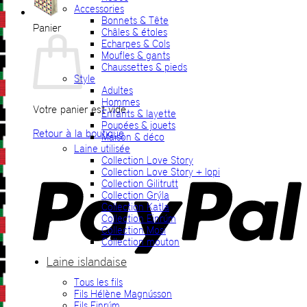
Accessories
Bonnets & Tête
Panier
Châles & étoles
Echarpes & Cols
Moufles & gants
Chaussettes & pieds
Style
Adultes
Hommes
Votre panier est vide.
Enfants & layette
Poupées & jouets
Retour à la boutique
Maison & déco
Laine utilisée
P
Collection Love Story
Collection Love Story + lopi
Collection Gilitrutt
Collection Grýla
Collection Katla
Collection Einrúm
Collection Mosi
Collection mouton
Laine islandaise
Tous les fils
V
Fils Hélène Magnússon
Fils Einrúm