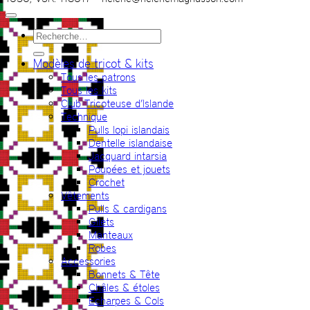
Recherche
pour :
Modèles de tricot & kits
Tous les patrons
Tous les kits
Club Tricoteuse d’Islande
Technique
Pulls lopi islandais
Dentelle islandaise
Jacquard intarsia
Poupées et jouets
Crochet
Vêtements
Pulls & cardigans
Gilets
Manteaux
Robes
Accessories
Bonnets & Tête
Châles & étoles
Echarpes & Cols