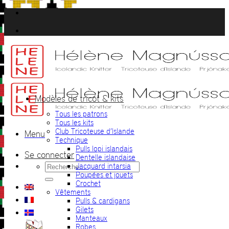
Passer
au
contenu
Modèles de tricot & kits
Tous les patrons
Tous les kits
Club Tricoteuse d’Islande
Menu
Technique
Pulls lopi islandais
Se connecter
Dentelle islandaise
Recherche
Jacquard intarsia
pour :
Poupées et jouets
Crochet
Vêtements
Pulls & cardigans
Gilets
Manteaux
Robes