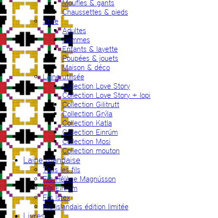
Moufles & gants
Chaussettes & pieds
Style
Adultes
Hommes
Enfants & layette
Poupées & jouets
Maison & déco
Laine utilisée
Collection Love Story
Collection Love Story + lopi
Collection Gilitrutt
Collection Grýla
Collection Katla
Collection Einrúm
Collection Mosi
Collection mouton
Laine islandaise
Tous les fils
Fils Hélène Magnússon
Fils Einrúm
Fils Ístex
Fils islandais édition limitée
Livres