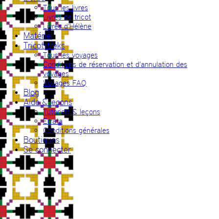
Tous les livres
Livres de tricot
Livres d’Hélène
Matériel
Tricot-treks
Tous les voyages
Conditions de réservation et d’annulation des
voyages
Voyages FAQ
Blog
Aide & leçons
Tutoriels & leçons
Errata
Conditions générales
Boutiques
Se connecter