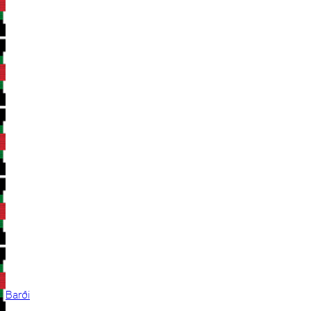
Barði