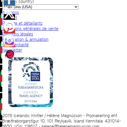
(VAT by country)
A propos
Contact
Revente et détaillants
Conditions générales de vente
Mentions légales
Réservation & annulation
Confidentialité
Newsletter
2019 Icelandic Knitter | Hélène Magnússon - Prjonakerling ehf.
Bræðraborgarstígur 10, 101 Reykjavík, Ísland Kennitala: 431014-
1650, VSK: 118617 - helene@helenemagnusson.com