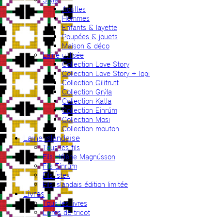
Adultes
Hommes
Enfants & layette
Poupées & jouets
Maison & déco
Laine utilisée
Collection Love Story
Collection Love Story + lopi
Collection Gilitrutt
Collection Grýla
Collection Katla
Collection Einrúm
Collection Mosi
Collection mouton
Laine islandaise
Tous les fils
Fils Hélène Magnússon
Fils Einrúm
Fils Ístex
Fils islandais édition limitée
Livres
Tous les livres
Livres de tricot