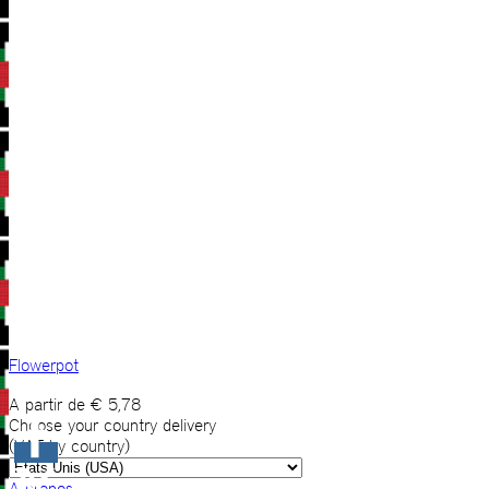
Flowerpot
A partir de
€
5,78
Choose your country delivery
(VAT by country)
A propos