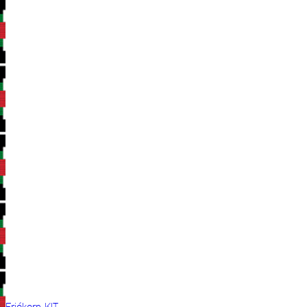
Frjókorn KIT