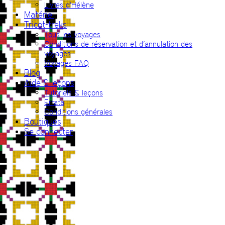
Livres d’Hélène
Matériel
Tricot-treks
Tous les voyages
Conditions de réservation et d’annulation des
voyages
Voyages FAQ
Blog
Aide & leçons
Tutoriels & leçons
Errata
Conditions générales
Boutiques
Se connecter