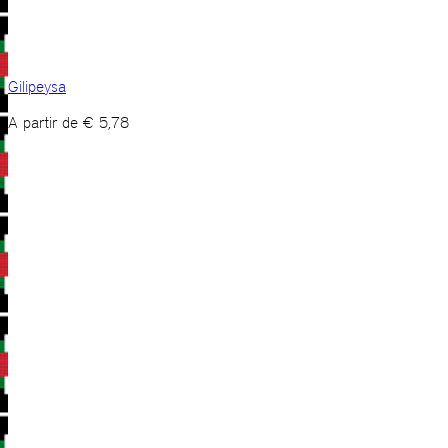
Gilipeysa
A partir de
€
5,78