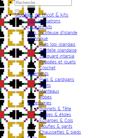
Recherche
pour :
Modèles de tricot & kits
Tous les patrons
Tous les kits
Club Tricoteuse d’Islande
Technique
Pulls lopi islandais
Dentelle islandaise
Jacquard intarsia
Poupées et jouets
Crochet
Vêtements
Pulls & cardigans
Gilets
Manteaux
Robes
Accessories
Bonnets & Tête
Châles & étoles
Echarpes & Cols
Moufles & gants
Chaussettes & pieds
Style