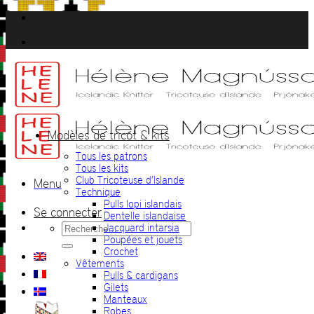
Passer
au
contenu
Modèles de tricot & kits
Tous les patrons
Tous les kits
Club Tricoteuse d’Islande
Menu
Technique
Pulls lopi islandais
Se connecter
Dentelle islandaise
Recherche
Jacquard intarsia
pour :
Poupées et jouets
Crochet
Vêtements
Pulls & cardigans
Gilets
Manteaux
Robes