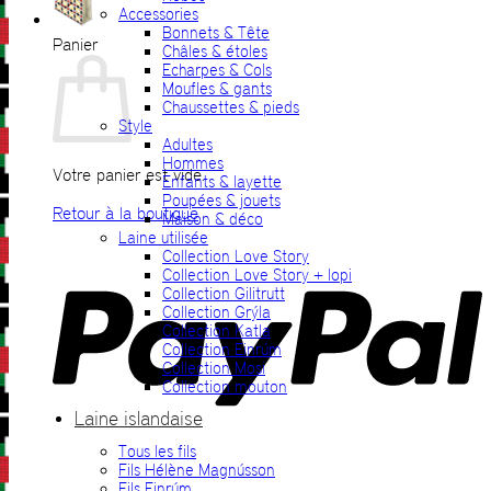
Accessories
Bonnets & Tête
Panier
Châles & étoles
Echarpes & Cols
Moufles & gants
Chaussettes & pieds
Style
Adultes
Hommes
Votre panier est vide.
Enfants & layette
Poupées & jouets
Retour à la boutique
Maison & déco
Laine utilisée
P
Collection Love Story
Collection Love Story + lopi
Collection Gilitrutt
Collection Grýla
Collection Katla
Collection Einrúm
Collection Mosi
Collection mouton
Laine islandaise
Tous les fils
V
Fils Hélène Magnússon
Fils Einrúm