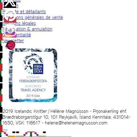
Contact
Revente et détaillants
Conditions générales de vente
Mentions légales
Réservation & annulation
Confidentialité
Newsletter
2019 Icelandic Knitter | Hélène Magnússon - Prjonakerling ehf.
Bræðraborgarstígur 10, 101 Reykjavík, Ísland Kennitala: 431014-
1650, VSK: 118617 - helene@helenemagnusson.com