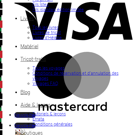
Fils Ístex
Fils islandais édition limitée
Livres
Tous les livres
Livres de tricot
Livres d’Hélène
Matériel
M
Tricot-treks
Tous les voyages
Conditions de réservation et d’annulation des
voyages
Voyages FAQ
Blog
Aide & leçons
Tutoriels & leçons
Newsletter
Errata
Conditions générales
Newsletter
Boutiques