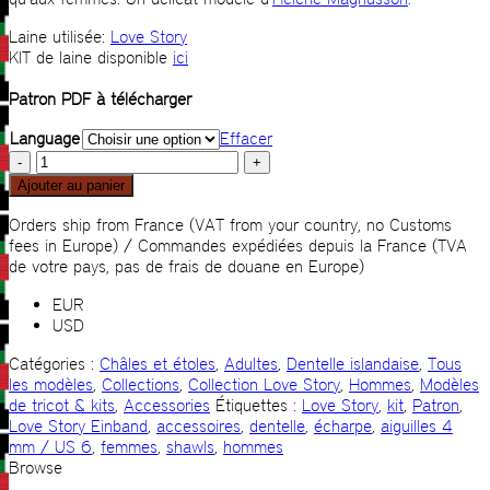
Laine utilisée:
Love Story
KIT de laine disponible
ici
Patron PDF à télécharger
Language
Effacer
quantité
de
Ajouter au panier
Hila
Orders ship from France (VAT from your country, no Customs
fees in Europe) / Commandes expédiées depuis la France (TVA
de votre pays, pas de frais de douane en Europe)
EUR
USD
Catégories :
Châles et étoles
,
Adultes
,
Dentelle islandaise
,
Tous
les modèles
,
Collections
,
Collection Love Story
,
Hommes
,
Modèles
de tricot & kits
,
Accessories
Étiquettes :
Love Story
,
kit
,
Patron
,
Love Story Einband
,
accessoires
,
dentelle
,
écharpe
,
aiguilles 4
mm / US 6
,
femmes
,
shawls
,
hommes
Browse