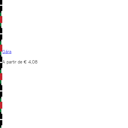
Gára
A partir de
€
4,08