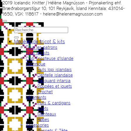
2019 Icelandic Knitter | Hélène Magnússon - Prjonakerling ehf.
Bræðraborgarstígur 10, 101 Reykjavík, Ísland Kennitala: 431014-
1650, VSK: 118617 - helene@helenemagnusson.com
Recherche
pour :
Modèles de tricot & kits
Tous les patrons
Tous les kits
Club Tricoteuse d’Islande
Technique
Pulls lopi islandais
Dentelle islandaise
Jacquard intarsia
Poupées et jouets
Crochet
Vêtements
Pulls & cardigans
Gilets
Manteaux
Robes
Accessories
Bonnets & Tête