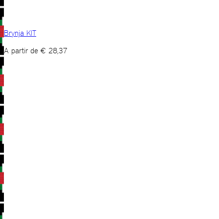
Brynja KIT
A partir de
€
28,37