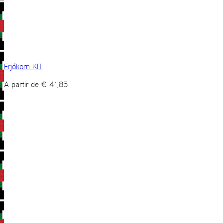
Frjókorn KIT
A partir de
€
41,85