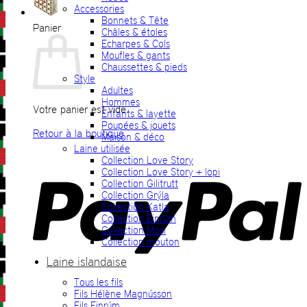
Accessories
Bonnets & Tête
Panier
Châles & étoles
Echarpes & Cols
Moufles & gants
Chaussettes & pieds
Style
Adultes
Hommes
Votre panier est vide.
Enfants & layette
Poupées & jouets
Retour à la boutique
Maison & déco
Laine utilisée
P
Collection Love Story
Collection Love Story + lopi
Collection Gilitrutt
Collection Grýla
Collection Katla
Collection Einrúm
Collection Mosi
Collection mouton
Laine islandaise
Tous les fils
V
Fils Hélène Magnússon
Fils Einrúm