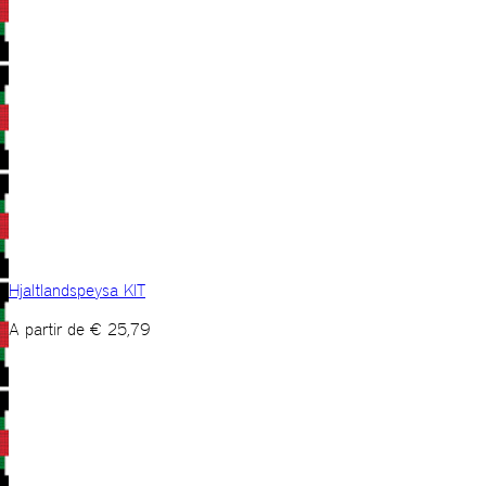
Hjaltlandspeysa KIT
A partir de
€
25,79