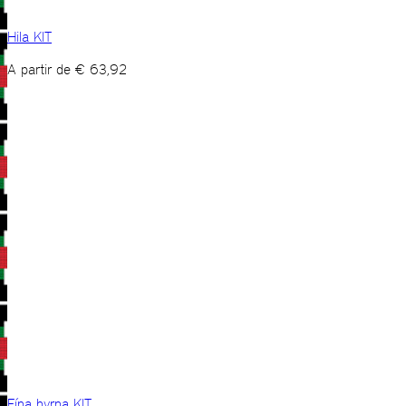
Hila KIT
A partir de
€
63,92
Fína hyrna KIT