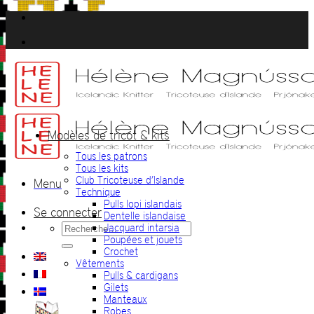
Passer
au
contenu
Modèles de tricot & kits
Tous les patrons
Tous les kits
Club Tricoteuse d’Islande
Menu
Technique
Pulls lopi islandais
Se connecter
Dentelle islandaise
Recherche
Jacquard intarsia
pour :
Poupées et jouets
Crochet
Vêtements
Pulls & cardigans
Gilets
Manteaux
Robes