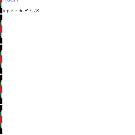
A partir de
€
5,78