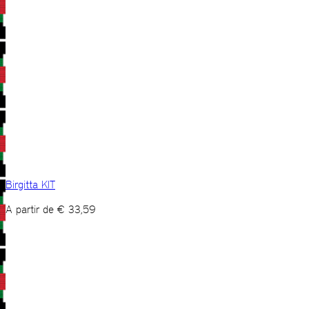
Birgitta KIT
A partir de
€
33,59