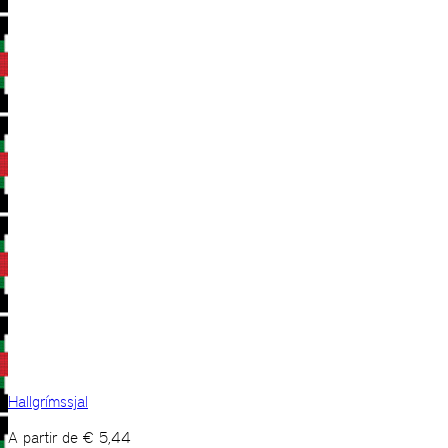
Hallgrímssjal
A partir de
€
5,44