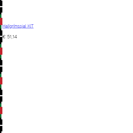
Hallgrímssjal KIT
€
51,14