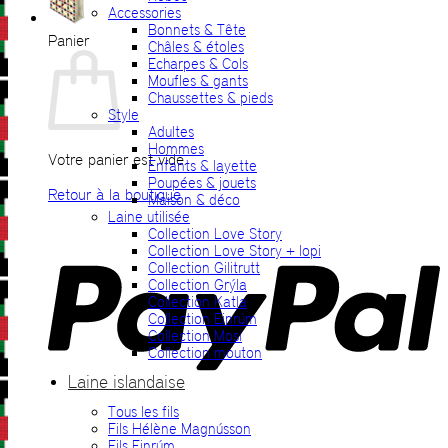
Accessories
Bonnets & Tête
Panier
Châles & étoles
Echarpes & Cols
Moufles & gants
Chaussettes & pieds
Style
Adultes
Hommes
Votre panier est vide.
Enfants & layette
Poupées & jouets
Retour à la boutique
Maison & déco
Laine utilisée
P
Collection Love Story
Collection Love Story + lopi
Collection Gilitrutt
Collection Grýla
Collection Katla
Collection Einrúm
Collection Mosi
Collection mouton
Laine islandaise
Tous les fils
V
Fils Hélène Magnússon
Fils Einrúm