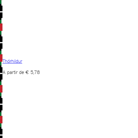
Thórhildur
A partir de
€
5,78