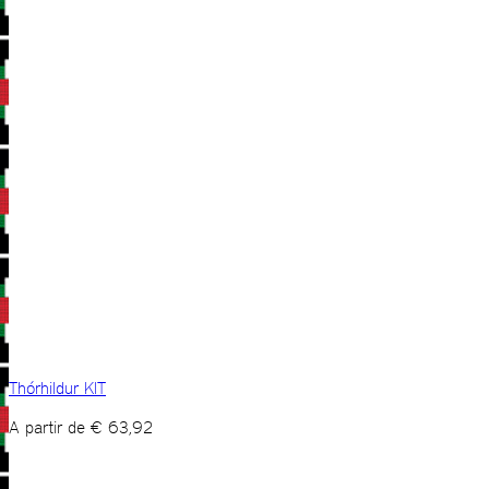
Thórhildur KIT
A partir de
€
63,92