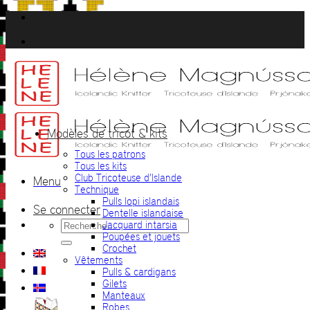
Passer
au
contenu
Modèles de tricot & kits
Tous les patrons
Tous les kits
Club Tricoteuse d’Islande
Menu
Technique
Pulls lopi islandais
Se connecter
Dentelle islandaise
Recherche
Jacquard intarsia
pour :
Poupées et jouets
Crochet
Vêtements
Pulls & cardigans
Gilets
Manteaux
Robes