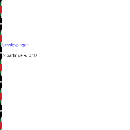
Umhleypingar
A partir de
€
5,10