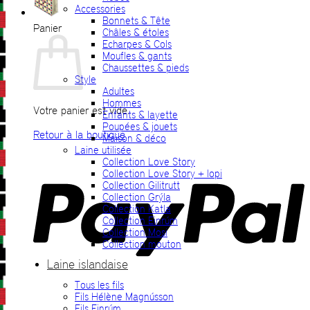
Accessories
Bonnets & Tête
Panier
Châles & étoles
Echarpes & Cols
Moufles & gants
Chaussettes & pieds
Style
Adultes
Hommes
Votre panier est vide.
Enfants & layette
Poupées & jouets
Retour à la boutique
Maison & déco
Laine utilisée
P
Collection Love Story
Collection Love Story + lopi
Collection Gilitrutt
Collection Grýla
Collection Katla
Collection Einrúm
Collection Mosi
Collection mouton
Laine islandaise
Tous les fils
V
Fils Hélène Magnússon
Fils Einrúm