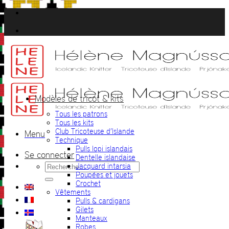
Passer
au
contenu
Modèles de tricot & kits
Tous les patrons
Tous les kits
Club Tricoteuse d’Islande
Menu
Technique
Pulls lopi islandais
Se connecter
Dentelle islandaise
Recherche
Jacquard intarsia
pour :
Poupées et jouets
Crochet
Vêtements
Pulls & cardigans
Gilets
Manteaux
Robes