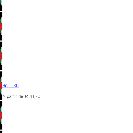
Rósir KIT
A partir de
€
41,75