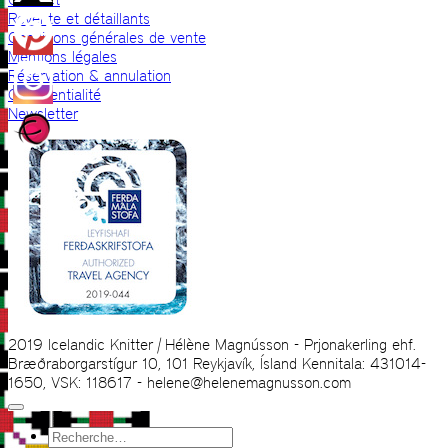
Revente et détaillants
Conditions générales de vente
Mentions légales
Réservation & annulation
Confidentialité
Newsletter
2019 Icelandic Knitter | Hélène Magnússon - Prjonakerling ehf.
Bræðraborgarstígur 10, 101 Reykjavík, Ísland Kennitala: 431014-
1650, VSK: 118617 - helene@helenemagnusson.com
Recherche