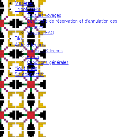
Matériel
Tricot-treks
Tous les voyages
Conditions de réservation et d’annulation des
voyages
Voyages FAQ
Blog
Aide & leçons
Tutoriels & leçons
Errata
Conditions générales
Boutiques
Se connecter