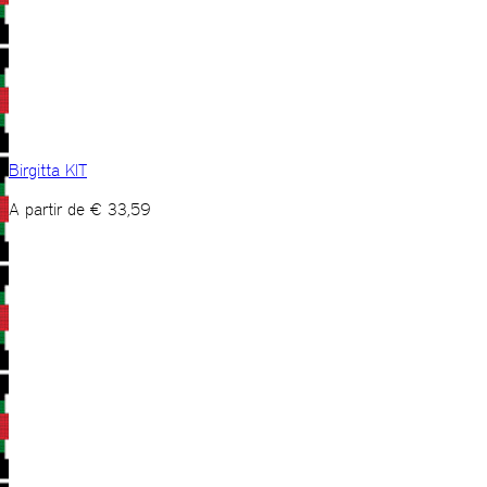
Birgitta KIT
A partir de
€
33,59