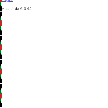
A partir de
€
5,44