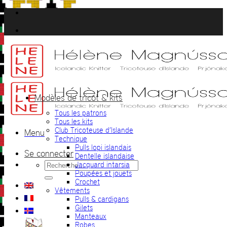
Passer
au
contenu
Modèles de tricot & kits
Tous les patrons
Tous les kits
Club Tricoteuse d’Islande
Menu
Technique
Pulls lopi islandais
Se connecter
Dentelle islandaise
Recherche
Jacquard intarsia
pour :
Poupées et jouets
Crochet
Vêtements
Pulls & cardigans
Gilets
Manteaux
Robes