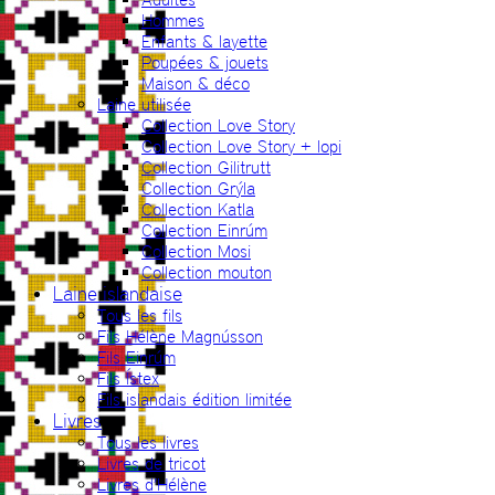
Hommes
Enfants & layette
Poupées & jouets
Maison & déco
Laine utilisée
Collection Love Story
Collection Love Story + lopi
Collection Gilitrutt
Collection Grýla
Collection Katla
Collection Einrúm
Collection Mosi
Collection mouton
Laine islandaise
Tous les fils
Fils Hélène Magnússon
Fils Einrúm
Fils Ístex
Fils islandais édition limitée
Livres
Tous les livres
Livres de tricot
Livres d’Hélène