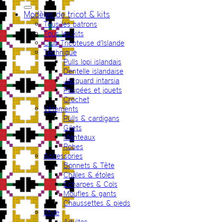
pour :
Modèles de tricot & kits
Tous les patrons
Tous les kits
Club Tricoteuse d’Islande
Technique
Pulls lopi islandais
Dentelle islandaise
Jacquard intarsia
Poupées et jouets
Crochet
Vêtements
Pulls & cardigans
Gilets
Manteaux
Robes
Accessories
Bonnets & Tête
Châles & étoles
Echarpes & Cols
Moufles & gants
Chaussettes & pieds
Style
Adultes