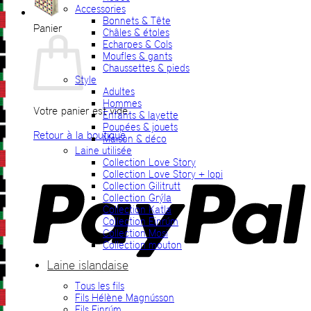
Accessories
Bonnets & Tête
Panier
Châles & étoles
Echarpes & Cols
Moufles & gants
Chaussettes & pieds
Style
Adultes
Hommes
Votre panier est vide.
Enfants & layette
Poupées & jouets
Retour à la boutique
Maison & déco
Laine utilisée
P
Collection Love Story
Collection Love Story + lopi
Collection Gilitrutt
Collection Grýla
Collection Katla
Collection Einrúm
Collection Mosi
Collection mouton
Laine islandaise
Tous les fils
V
Fils Hélène Magnússon
Fils Einrúm