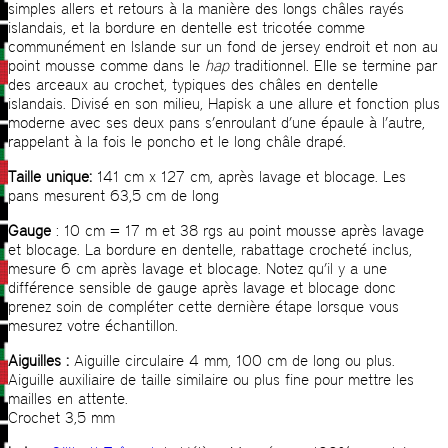
simples allers et retours à la manière des longs châles rayés
islandais, et la bordure en dentelle est tricotée comme
communément en Islande sur un fond de jersey endroit et non au
point mousse comme dans le
hap
traditionnel. Elle se termine par
des arceaux au crochet, typiques des châles en dentelle
islandais. Divisé en son milieu, Hapisk a une allure et fonction plus
moderne avec ses deux pans s’enroulant d’une épaule à l’autre,
rappelant à la fois le poncho et le long châle drapé.
Taille unique:
141 cm x 127 cm, après lavage et blocage. Les
pans mesurent 63,5 cm de long
Gauge
: 10 cm = 17 m et 38 rgs au point mousse après lavage
et blocage. La bordure en dentelle, rabattage crocheté inclus,
mesure 6 cm après lavage et blocage. Notez qu’il y a une
différence sensible de gauge après lavage et blocage donc
prenez soin de compléter cette dernière étape lorsque vous
mesurez votre échantillon.
Aiguilles :
Aiguille circulaire 4 mm, 100 cm de long ou plus.
Aiguille auxiliaire de taille similaire ou plus fine pour mettre les
mailles en attente.
Crochet 3,5 mm