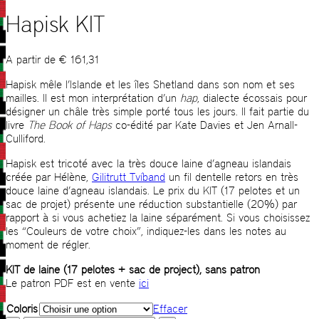
Hapisk KIT
A partir de
€
161,31
Hapisk mêle l’Islande et les îles Shetland dans son nom et ses
mailles. Il est mon interprétation d’un
hap
, dialecte écossais pour
désigner un châle très simple porté tous les jours. Il fait partie du
livre
The Book of Haps
co-édité par Kate Davies et Jen Arnall-
Culliford.
Hapisk est tricoté avec la très douce laine d’agneau islandais
créée par Hélène,
Gilitrutt Tvíband
un fil dentelle retors en très
douce laine d’agneau islandais. Le prix du KIT (17 pelotes et un
sac de projet) présente une réduction substantielle (20%) par
rapport à si vous achetiez la laine séparément. Si vous choisissez
les “Couleurs de votre choix”, indiquez-les dans les notes au
moment de régler.
KIT de laine (17 pelotes + sac de project), sans patron
Le patron PDF est en vente
ici
Coloris
Effacer