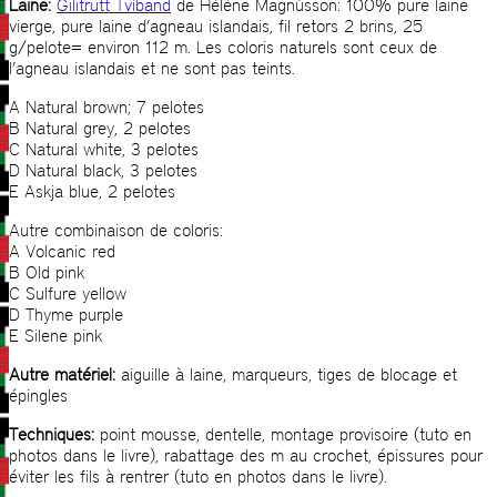
Laine:
Gilitrutt Tvíband
de Hélène Magnússon: 100% pure laine
vierge, pure laine d’agneau islandais, fil retors 2 brins, 25
g/pelote= environ 112 m. Les coloris naturels sont ceux de
l’agneau islandais et ne sont pas teints.
A Natural brown; 7 pelotes
B Natural grey, 2 pelotes
C Natural white, 3 pelotes
D Natural black, 3 pelotes
E Askja blue, 2 pelotes
Autre combinaison de coloris:
A Volcanic red
B Old pink
C Sulfure yellow
D Thyme purple
E Silene pink
Autre matériel:
aiguille à laine, marqueurs, tiges de blocage et
épingles
Techniques:
point mousse, dentelle, montage provisoire (tuto en
photos dans le livre), rabattage des m au crochet, épissures pour
éviter les fils à rentrer (tuto en photos dans le livre).