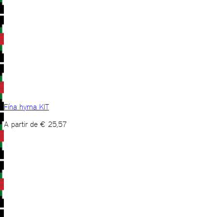
Fína hyrna KIT
A partir de
€
25,57