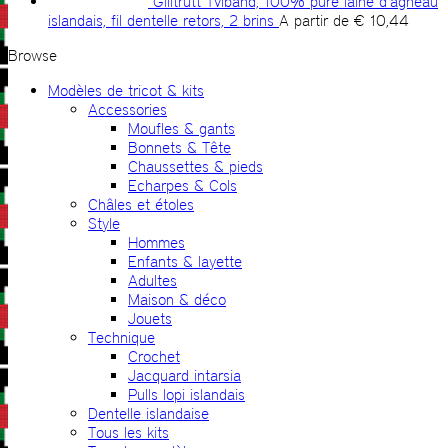
Gilitrutt Tvíband, 100% pure laine d’agneau
islandais, fil dentelle retors, 2 brins
A partir de
€
10,44
Browse
Modèles de tricot & kits
Accessories
Moufles & gants
Bonnets & Tête
Chaussettes & pieds
Echarpes & Cols
Châles et étoles
Style
Hommes
Enfants & layette
Adultes
Maison & déco
Jouets
Technique
Crochet
Jacquard intarsia
Pulls lopi islandais
Dentelle islandaise
Tous les kits