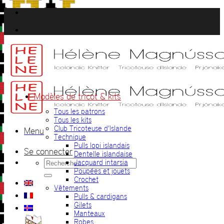
Passer
au
contenu
Modèles de tricot & kits
Tous les patrons
Tous les kits
Club Tricoteuse d’Islande
Menu
Technique
Pulls lopi islandais
Se connecter
Dentelle islandaise
Recherche
Jacquard intarsia
pour :
Poupées et jouets
Crochet
Vêtements
Pulls & cardigans
Gilets
Manteaux
Robes