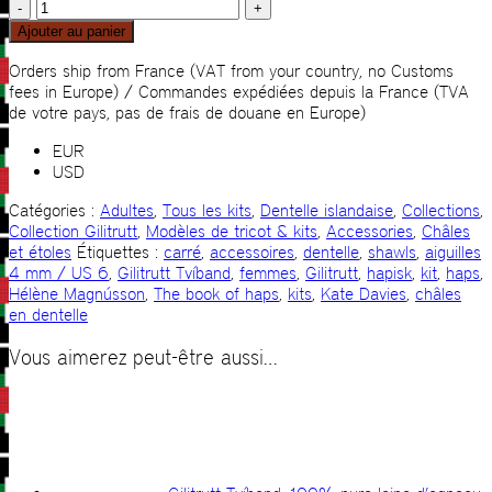
quantité
de
Ajouter au panier
Hapisk
KIT
Orders ship from France (VAT from your country, no Customs
fees in Europe) / Commandes expédiées depuis la France (TVA
de votre pays, pas de frais de douane en Europe)
EUR
USD
Catégories :
Adultes
,
Tous les kits
,
Dentelle islandaise
,
Collections
,
Collection Gilitrutt
,
Modèles de tricot & kits
,
Accessories
,
Châles
et étoles
Étiquettes :
carré
,
accessoires
,
dentelle
,
shawls
,
aiguilles
4 mm / US 6
,
Gilitrutt Tvíband
,
femmes
,
Gilitrutt
,
hapisk
,
kit
,
haps
,
Hélène Magnússon
,
The book of haps
,
kits
,
Kate Davies
,
châles
en dentelle
Vous aimerez peut-être aussi…