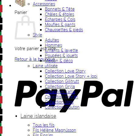
Accessories
Bonnets & Tête
Panier
Châles & étoles
Echarpes & Cols
Moufles & gants
Chaussettes & pieds
Style
Adultes
Hommes
Votre panier est vide.
Enfants & layette
Poupées & jouets
Retour à la boutique
Maison & déco
Laine utilisée
P
Collection Love Story
Collection Love Story + lopi
Collection Gilitrutt
Collection Grýla
Collection Katla
Collection Einrúm
Collection Mosi
Collection mouton
Laine islandaise
Tous les fils
V
Fils Hélène Magnússon
Fils Einrúm