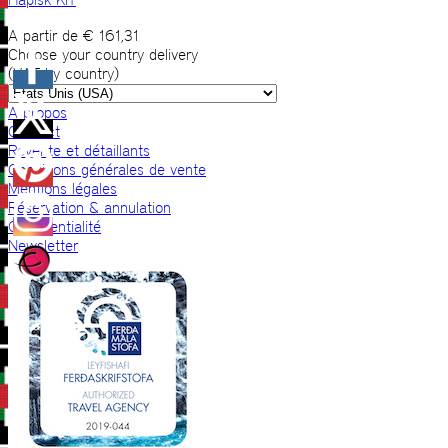
A partir de
€
161,31
Choose your country delivery
(VAT by country)
A propos
Contact
Revente et détaillants
Conditions générales de vente
Mentions légales
Réservation & annulation
Confidentialité
Newsletter