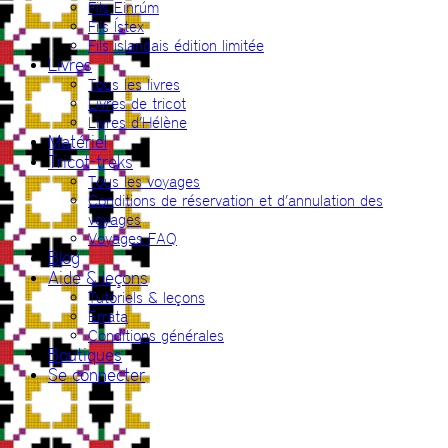
Fils Einrúm
Fils Ístex
Fils islandais édition limitée
Livres
Tous les livres
Livres de tricot
Livres d’Hélène
Matériel
Tricot-treks
Tous les voyages
Conditions de réservation et d’annulation des
voyages
Voyages FAQ
Blog
Aide & leçons
Tutoriels & leçons
Errata
Conditions générales
Boutiques
Se connecter