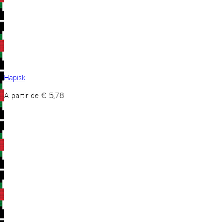
Hapisk
A partir de
€
5,78