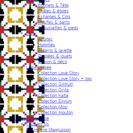
Bonnets & Tête
Châles & étoles
Echarpes & Cols
Moufles & gants
Chaussettes & pieds
Style
Adultes
Hommes
Enfants & layette
Poupées & jouets
Maison & déco
Laine utilisée
Collection Love Story
Collection Love Story + lopi
Collection Gilitrutt
Collection Grýla
Collection Katla
Collection Einrúm
Collection Mosi
Collection mouton
Laine islandaise
Tous les fils
Fils Hélène Magnússon