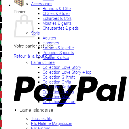
Accessories
Bonnets & Tête
Panier
Châles & étoles
Echarpes & Cols
Moufles & gants
Chaussettes & pieds
Style
Adultes
Hommes
Votre panier est vide.
Enfants & layette
Poupées & jouets
Retour à la boutique
Maison & déco
Laine utilisée
P
Collection Love Story
Collection Love Story + lopi
Collection Gilitrutt
Collection Grýla
Collection Katla
Collection Einrúm
Collection Mosi
Collection mouton
Laine islandaise
Tous les fils
V
Fils Hélène Magnússon
Fils Einrúm