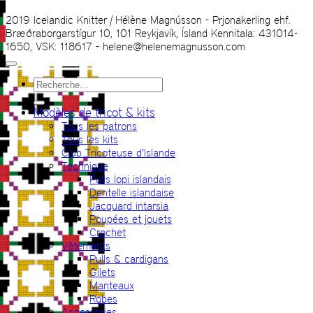
2019 Icelandic Knitter | Hélène Magnússon - Prjonakerling ehf.
Bræðraborgarstígur 10, 101 Reykjavík, Ísland Kennitala: 431014-
1650, VSK: 118617 - helene@helenemagnusson.com
Recherche
pour :
Modèles de tricot & kits
Tous les patrons
Tous les kits
Club Tricoteuse d’Islande
Technique
Pulls lopi islandais
Dentelle islandaise
Jacquard intarsia
Poupées et jouets
Crochet
Vêtements
Pulls & cardigans
Gilets
Manteaux
Robes
Accessories