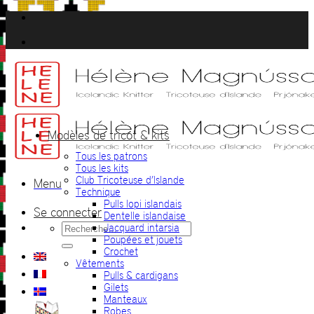
Passer
au
contenu
Modèles de tricot & kits
Tous les patrons
Tous les kits
Club Tricoteuse d’Islande
Menu
Technique
Pulls lopi islandais
Se connecter
Dentelle islandaise
Recherche
Jacquard intarsia
pour :
Poupées et jouets
Crochet
Vêtements
Pulls & cardigans
Gilets
Manteaux
Robes