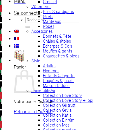
Menu
Crochet
Vêtements
Pulls & cardigans
Se connecter
Gilets
Recherche
Manteaux
pour :
Robes
Accessories
Bonnets & Tête
Châles & étoles
Echarpes & Cols
Moufles & gants
Chaussettes & pieds
Style
Adultes
Panier
Hommes
Enfants & layette
Poupées & jouets
Maison & déco
Laine utilisée
Collection Love Story
Collection Love Story + lopi
Votre panier est vide.
Collection Gilitrutt
Collection Grýla
Retour à la boutique
Collection Katla
Collection Einrúm
Collection Mosi
Collection mouton