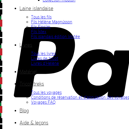
Laine islandaise
Tous les fils
Fils Hélène Magnússon
Fils Einrúm
Fils Ístex
Fils islandais édition limitée
Livres
Tous les livres
Livres de tricot
Livres d’Hélène
Matériel
Tricot-treks
Tous les voyages
Conditions de réservation et d’annulation des voyage
Voyages FAQ
Blog
Aide & leçons