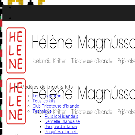
Passer
au
contenu
Modèles de tricot & kits
Tous les patrons
Tous les kits
Club Tricoteuse d’Islande
Technique
Pulls lopi islandais
Dentelle islandaise
Jacquard intarsia
Poupées et jouets