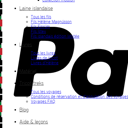
Laine islandaise
Tous les fils
Fils Hélène Magnússon
Fils Einrúm
Fils Ístex
Fils islandais édition limitée
Livres
Tous les livres
Livres de tricot
Livres d’Hélène
Matériel
Tricot-treks
Tous les voyages
Conditions de réservation et d’annulation des voyage
Voyages FAQ
Blog
Aide & leçons