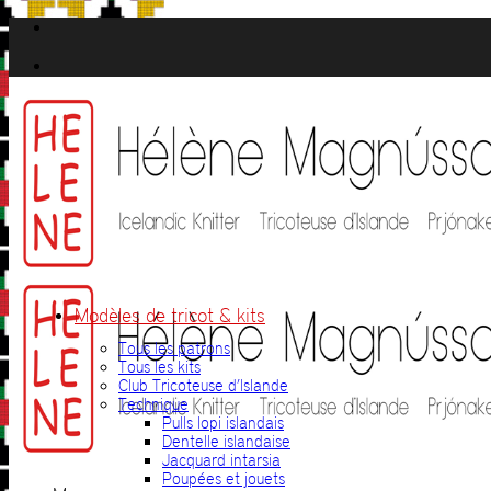
Passer
au
contenu
Modèles de tricot & kits
Tous les patrons
Tous les kits
Club Tricoteuse d’Islande
Technique
Pulls lopi islandais
Dentelle islandaise
Jacquard intarsia
Poupées et jouets