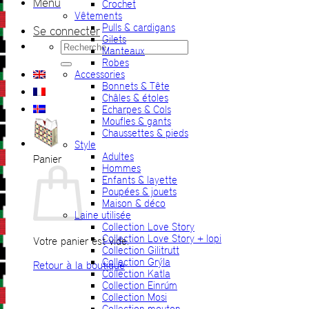
Menu
Crochet
Vêtements
Pulls & cardigans
Se connecter
Gilets
Recherche
Manteaux
pour :
Robes
Accessories
Bonnets & Tête
Châles & étoles
Echarpes & Cols
Moufles & gants
Chaussettes & pieds
Style
Adultes
Panier
Hommes
Enfants & layette
Poupées & jouets
Maison & déco
Laine utilisée
Collection Love Story
Collection Love Story + lopi
Votre panier est vide.
Collection Gilitrutt
Collection Grýla
Retour à la boutique
Collection Katla
Collection Einrúm
Collection Mosi
Collection mouton