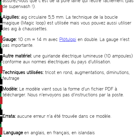
assurez-vous que c’est de la pure laine qui feutre facilement (pas
de superwash !).
Aiguilles:
aig circulaire 5,5 mm. La technique de la boucle
magique (Magic loop) est utilisée mais vous pouvez aussi utiliser
des aig à chaussettes.
Gauge:
10 cm = 14 m avec
Plötulopi
en double. La gauge n’est
pas importante.
Autre matériel:
une guirlande électrique lumineuse (10 ampoules)
conforme aux normes électriques du pays d’utilisation.
Techniques utilisées:
tricot en rond, augmentations, diminutions,
feutrage
Modèle:
Le modèle vient sous la forme d’un fichier PDF à
télécharger. Nous n’envoyons pas d’instructions par la poste.
Errata:
aucune erreur n’a été trouvée dans ce modèle.
Language
en anglais, en français, en islandais