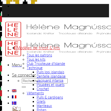
Passer
au
contenu
Modèles de tricot & kits
Tous les patrons
Tous les kits
Club Tricoteuse d’Islande
Menu
Technique
Pulls lopi islandais
Se connecter
Dentelle islandaise
Recherche
Jacquard intarsia
pour :
Poupées et jouets
Crochet
Vêtements
Pulls & cardigans
Gilets
Manteaux
Robes