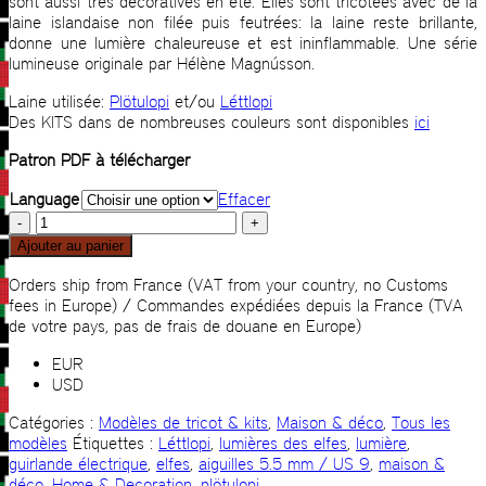
sont aussi très décoratives en été. Elles sont tricotées avec de la
laine islandaise non filée puis feutrées: la laine reste brillante,
donne une lumière chaleureuse et est ininflammable. Une série
lumineuse originale par Hélène Magnússon.
Laine utilisée:
Plötulopi
et/ou
Léttlopi
Des KITS dans de nombreuses couleurs sont disponibles
ici
Patron PDF à télécharger
Language
Effacer
quantité
de
Ajouter au panier
Lumières
des
Orders ship from France (VAT from your country, no Customs
Elfes
fees in Europe) / Commandes expédiées depuis la France (TVA
de votre pays, pas de frais de douane en Europe)
EUR
USD
Catégories :
Modèles de tricot & kits
,
Maison & déco
,
Tous les
modèles
Étiquettes :
Léttlopi
,
lumières des elfes
,
lumière
,
guirlande électrique
,
elfes
,
aiguilles 5.5 mm / US 9
,
maison &
déco
,
Home & Decoration
,
plötulopi