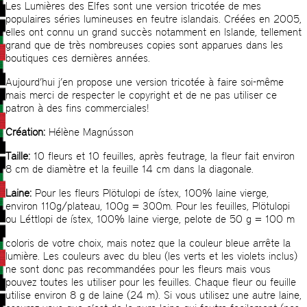
Les Lumières des Elfes sont une version tricotée de mes
populaires séries lumineuses en feutre islandais. Créées en 2005,
elles ont connu un grand succès notamment en Islande, tellement
grand que de très nombreuses copies sont apparues dans les
boutiques ces dernières années.
Aujourd’hui j’en propose une version tricotée à faire soi-même
mais merci de respecter le copyright et de ne pas utiliser ce
patron à des fins commerciales!
Création:
Hélène Magnússon
Taille:
10 fleurs et 10 feuilles, après feutrage, la fleur fait environ
8 cm de diamètre et la feuille 14 cm dans la diagonale.
Laine:
Pour les fleurs Plötulopi de ístex, 100% laine vierge,
environ 110g/plateau, 100g = 300m. Pour les feuilles, Plötulopi
ou Léttlopi de ístex, 100% laine vierge, pelote de 50 g = 100 m
coloris de votre choix, mais notez que la couleur bleue arrête la
lumière. Les couleurs avec du bleu (les verts et les violets inclus)
ne sont donc pas recommandées pour les fleurs mais vous
pouvez toutes les utiliser pour les feuilles. Chaque fleur ou feuille
utilise environ 8 g de laine (24 m). Si vous utilisez une autre laine,