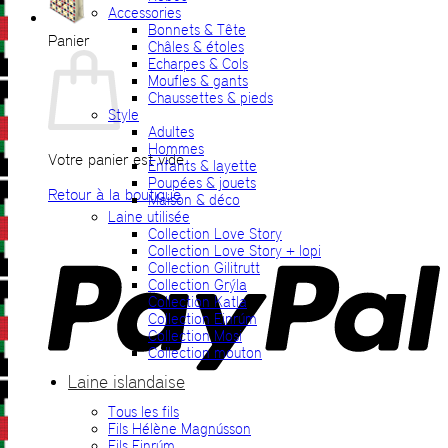
Accessories
Bonnets & Tête
Panier
Châles & étoles
Echarpes & Cols
Moufles & gants
Chaussettes & pieds
Style
Adultes
Hommes
Votre panier est vide.
Enfants & layette
Poupées & jouets
Retour à la boutique
Maison & déco
Laine utilisée
P
Collection Love Story
Collection Love Story + lopi
Collection Gilitrutt
Collection Grýla
Collection Katla
Collection Einrúm
Collection Mosi
Collection mouton
Laine islandaise
Tous les fils
V
Fils Hélène Magnússon
Fils Einrúm