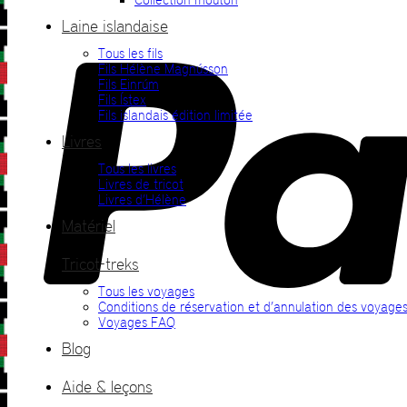
Laine islandaise
Tous les fils
Fils Hélène Magnússon
Fils Einrúm
Fils Ístex
Fils islandais édition limitée
Livres
Tous les livres
Livres de tricot
Livres d’Hélène
Matériel
Tricot-treks
Tous les voyages
Conditions de réservation et d’annulation des voyage
Voyages FAQ
Blog
Aide & leçons