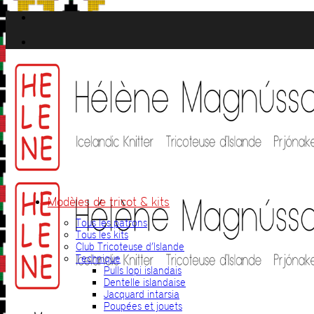
Passer
au
contenu
Modèles de tricot & kits
Tous les patrons
Tous les kits
Club Tricoteuse d’Islande
Technique
Pulls lopi islandais
Dentelle islandaise
Jacquard intarsia
Poupées et jouets