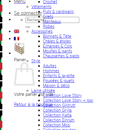
Menu
Crochet
Vêtements
Pulls & cardigans
Se connecter
Gilets
Recherche
Manteaux
pour :
Robes
Accessories
Bonnets & Tête
Châles & étoles
Echarpes & Cols
Moufles & gants
Chaussettes & pieds
Panier
Style
Adultes
Hommes
Enfants & layette
Poupées & jouets
Maison & déco
Laine utilisée
Votre panier est vide.
Collection Love Story
Collection Love Story + lopi
Retour à la boutique
Collection Gilitrutt
Collection Grýla
Collection Katla
Collection Einrúm
Collection Mosi
Collection mouton