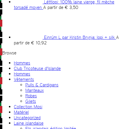
Léttlopi: 100% laine vierge, fil mèche
torsadé moyen
A partir de
€
3,50
Einrúm L par Kristin Brynja: lopi + silk
A
partir de
€
10,92
Browse
Hommes
Club Tricoteuse d'Islande
Hommes
Vêtements
Pulls & Cardigans
Manteaux
Robes
Gilets
Collection Mosi
Matériel
Uncategorized
Laine islandaise
Fils islandais édition limitée