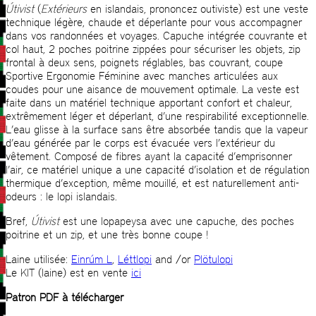
Útivist
(
Extérieurs
en islandais, prononcez outiviste) est une veste
technique légère, chaude et déperlante pour vous accompagner
dans vos randonnées et voyages. Capuche intégrée couvrante et
col haut, 2 poches poitrine zippées pour sécuriser les objets, zip
frontal à deux sens, poignets réglables, bas couvrant, coupe
Sportive Ergonomie Féminine avec manches articulées aux
coudes pour une aisance de mouvement optimale. La veste est
faite dans un matériel technique apportant confort et chaleur,
extrêmement léger et déperlant, d’une respirabilité exceptionnelle.
L’eau glisse à la surface sans être absorbée tandis que la vapeur
d’eau générée par le corps est évacuée vers l’extérieur du
vêtement. Composé de fibres ayant la capacité d’emprisonner
l’air, ce matériel unique a une capacité d’isolation et de régulation
thermique d’exception, même mouillé, et est naturellement anti-
odeurs : le lopi islandais.
Bref,
Útivist
est une lopapeysa avec une capuche, des poches
poitrine et un zip, et une très bonne coupe !
Laine utilisée:
Einrúm L
,
Léttlopi
and /or
Plötulopi
Le KIT (laine) est en vente
ici
Patron PDF à télécharger