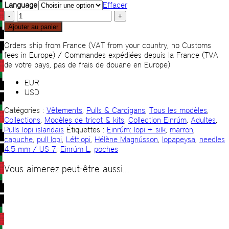
Language
Effacer
quantité
de
Ajouter au panier
Útivist
Orders ship from France (VAT from your country, no Customs
fees in Europe) / Commandes expédiées depuis la France (TVA
de votre pays, pas de frais de douane en Europe)
EUR
USD
Catégories :
Vêtements
,
Pulls & Cardigans
,
Tous les modèles
,
Collections
,
Modèles de tricot & kits
,
Collection Einrúm
,
Adultes
,
Pulls lopi islandais
Étiquettes :
Einrúm: lopi + silk
,
marron
,
capuche
,
pull lopi
,
Léttlopi
,
Hélène Magnússon
,
lopapeysa
,
needles
4.5 mm / US 7
,
Einrúm L
,
poches
Vous aimerez peut-être aussi…