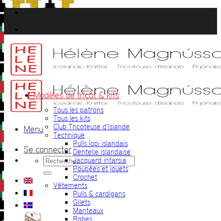
Passer
au
contenu
Modèles de tricot & kits
Tous les patrons
Tous les kits
Club Tricoteuse d’Islande
Menu
Technique
Pulls lopi islandais
Se connecter
Dentelle islandaise
Recherche
Jacquard intarsia
pour :
Poupées et jouets
Crochet
Vêtements
Pulls & cardigans
Gilets
Manteaux
Robes