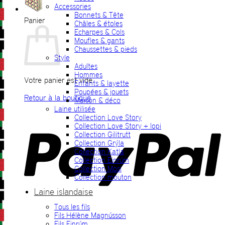
Accessories
Bonnets & Tête
Panier
Châles & étoles
Echarpes & Cols
Moufles & gants
Chaussettes & pieds
Style
Adultes
Hommes
Votre panier est vide.
Enfants & layette
Poupées & jouets
Retour à la boutique
Maison & déco
Laine utilisée
P
Collection Love Story
Collection Love Story + lopi
Collection Gilitrutt
Collection Grýla
Collection Katla
Collection Einrúm
Collection Mosi
Collection mouton
Laine islandaise
Tous les fils
V
Fils Hélène Magnússon
Fils Einrúm