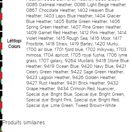
0085 Oatmeal Heather, 0086 Light Beige Heather,
0867 Chocolate Heather, 1402 Heaven Blue
Heather, 1403 Lapis Blue Heather, 1404 Glacier
Blue Heather, 1405 Bottle Green Heather, 1406
Spring Green Heather, 1407 Pine Green Heather,
1409 Garnet Red Heather, 1412 Pink Heather, 1414
Violet Heather, 1415 Rough Sea, 1416 Moor, 1417
Léttlopi
Frostbite, 1418 Straw, 1419 Barley, 1420 Murky,
Colors
1700 air blue, 1701 fjord blue, 1702 milkyway, 1703
mimosa, 1704 apricot, 1705 royal fushia, 1706 lyme
grass, 1707 galaxy, 9264 Mustard, 9418 Stone Blue
Heather, 9419 Ocean Blue, 9420 Navy Blue, 9421
Celery Green Heather, 9422 Sage Green Heather,
9423 Lagoon Heather, 9426 Golden Heather,
9427 Rust Heather, 9431 Brick Heather, 9432
Grape Heather, 9434 Crimson Red, Nuancier,
Special dye: Bright Blue, Special dye: Bright Green,
Special dye: Bright Pink, Special dye: Bright Red,
Special dye: Lime Green, Tweed Brown+White
Produits similaires