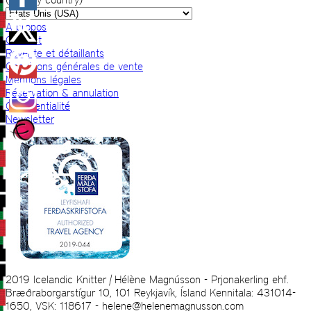
A propos
Contact
Revente et détaillants
Conditions générales de vente
Mentions légales
Réservation & annulation
Confidentialité
Newsletter
2019 Icelandic Knitter | Hélène Magnússon - Prjonakerling ehf.
Bræðraborgarstígur 10, 101 Reykjavík, Ísland Kennitala: 431014-
1650, VSK: 118617 - helene@helenemagnusson.com