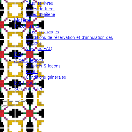
Tous les livres
Livres de tricot
Livres d’Hélène
Matériel
Tricot-treks
Tous les voyages
Conditions de réservation et d’annulation des
voyages
Voyages FAQ
Blog
Aide & leçons
Tutoriels & leçons
Errata
Conditions générales
Boutiques
Se connecter