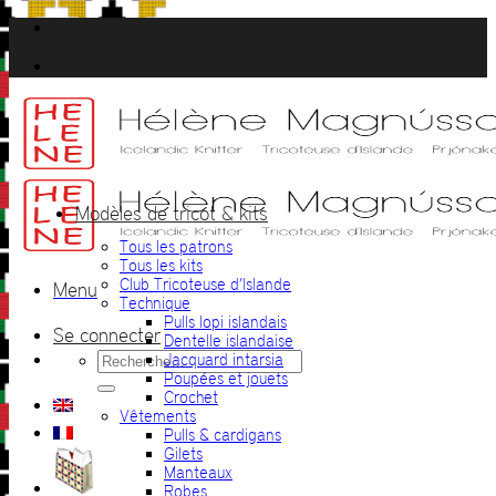
Passer
au
contenu
Modèles de tricot & kits
Tous les patrons
Tous les kits
Club Tricoteuse d’Islande
Menu
Technique
Pulls lopi islandais
Se connecter
Dentelle islandaise
Recherche
Jacquard intarsia
pour :
Poupées et jouets
Crochet
Vêtements
Pulls & cardigans
Gilets
Manteaux
Robes