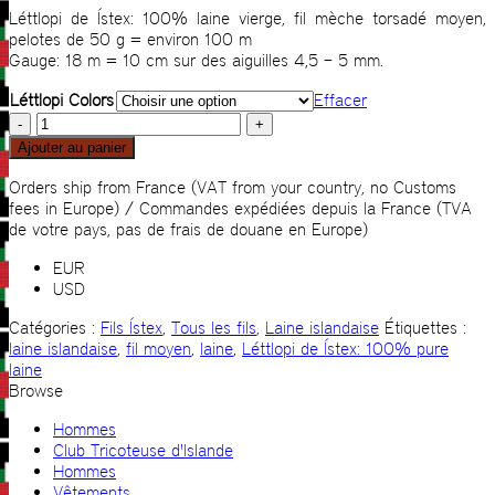
Léttlopi de Ístex: 100% laine vierge, fil mèche torsadé moyen,
pelotes de 50 g = environ 100 m
Gauge: 18 m = 10 cm sur des aiguilles 4,5 – 5 mm.
Léttlopi Colors
Effacer
quantité
de
Ajouter au panier
Léttlopi:
100%
Orders ship from France (VAT from your country, no Customs
laine
fees in Europe) / Commandes expédiées depuis la France (TVA
vierge,
de votre pays, pas de frais de douane en Europe)
fil
EUR
mèche
USD
torsadé
moyen
Catégories :
Fils Ístex
,
Tous les fils
,
Laine islandaise
Étiquettes :
laine islandaise
,
fil moyen
,
laine
,
Léttlopi de Ístex: 100% pure
laine
Browse
Hommes
Club Tricoteuse d'Islande
Hommes
Vêtements