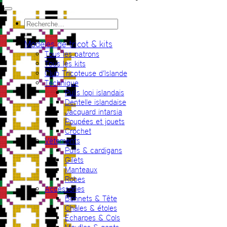
Recherche
pour :
Modèles de tricot & kits
Tous les patrons
Tous les kits
Club Tricoteuse d’Islande
Technique
Pulls lopi islandais
Dentelle islandaise
Jacquard intarsia
Poupées et jouets
Crochet
Vêtements
Pulls & cardigans
Gilets
Manteaux
Robes
Accessories
Bonnets & Tête
Châles & étoles
Echarpes & Cols