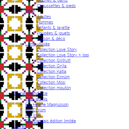
Moufles & gants
Chaussettes & pieds
Style
Adultes
Hommes
Enfants & layette
Poupées & jouets
Maison & déco
Laine utilisée
Collection Love Story
Collection Love Story + lopi
Collection Gilitrutt
Collection Grýla
Collection Katla
Collection Einrúm
Collection Mosi
Collection mouton
Laine islandaise
Tous les fils
Fils Hélène Magnússon
Fils Einrúm
Fils Ístex
Fils islandais édition limitée
Livres