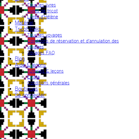
Tous les livres
Livres de tricot
Livres d’Hélène
Matériel
Tricot-treks
Tous les voyages
Conditions de réservation et d’annulation des
voyages
Voyages FAQ
Blog
Aide & leçons
Tutoriels & leçons
Errata
Conditions générales
Boutiques
Se connecter