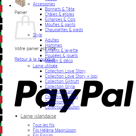
Accessories
Bonnets & Tête
Panier
Châles & étoles
Echarpes & Cols
Moufles & gants
Chaussettes & pieds
Style
Adultes
Hommes
Votre panier est vide.
Enfants & layette
Poupées & jouets
Retour à la boutique
Maison & déco
Laine utilisée
P
Collection Love Story
Collection Love Story + lopi
Collection Gilitrutt
Collection Grýla
Collection Katla
Collection Einrúm
Collection Mosi
Collection mouton
Laine islandaise
Tous les fils
V
Fils Hélène Magnússon
Fils Einrúm