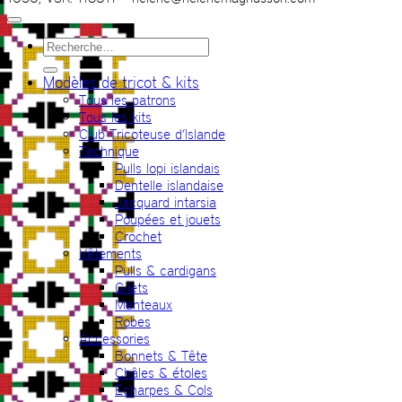
Recherche
pour :
Modèles de tricot & kits
Tous les patrons
Tous les kits
Club Tricoteuse d’Islande
Technique
Pulls lopi islandais
Dentelle islandaise
Jacquard intarsia
Poupées et jouets
Crochet
Vêtements
Pulls & cardigans
Gilets
Manteaux
Robes
Accessories
Bonnets & Tête
Châles & étoles
Echarpes & Cols