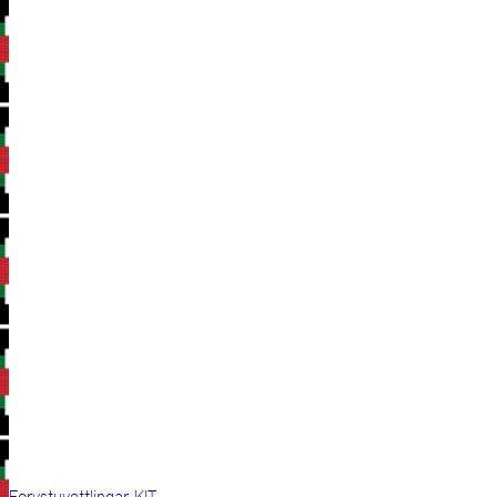
Forystuvettlingar KIT