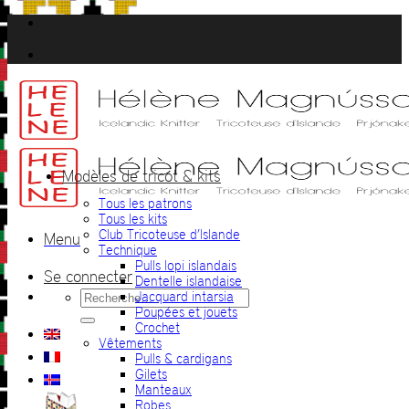
Passer
au
contenu
Modèles de tricot & kits
Tous les patrons
Tous les kits
Club Tricoteuse d’Islande
Menu
Technique
Pulls lopi islandais
Se connecter
Dentelle islandaise
Recherche
Jacquard intarsia
pour :
Poupées et jouets
Crochet
Vêtements
Pulls & cardigans
Gilets
Manteaux
Robes