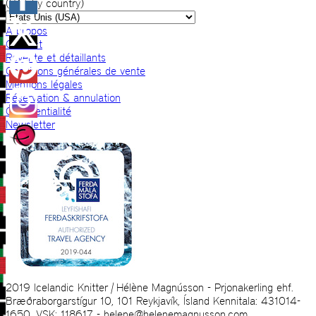
(VAT by country)
A propos
Contact
Revente et détaillants
Conditions générales de vente
Mentions légales
Réservation & annulation
Confidentialité
Newsletter
2019 Icelandic Knitter | Hélène Magnússon - Prjonakerling ehf.
Bræðraborgarstígur 10, 101 Reykjavík, Ísland Kennitala: 431014-
1650, VSK: 118617 - helene@helenemagnusson.com