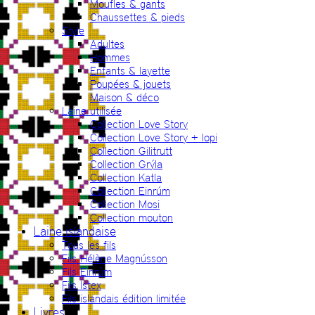
Moufles & gants
Chaussettes & pieds
Style
Adultes
Hommes
Enfants & layette
Poupées & jouets
Maison & déco
Laine utilisée
Collection Love Story
Collection Love Story + lopi
Collection Gilitrutt
Collection Grýla
Collection Katla
Collection Einrúm
Collection Mosi
Collection mouton
Laine islandaise
Tous les fils
Fils Hélène Magnússon
Fils Einrúm
Fils Ístex
Fils islandais édition limitée
Livres