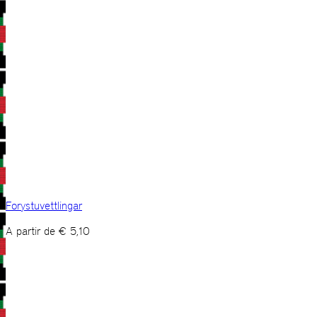
Forystuvettlingar
A partir de
€
5,10