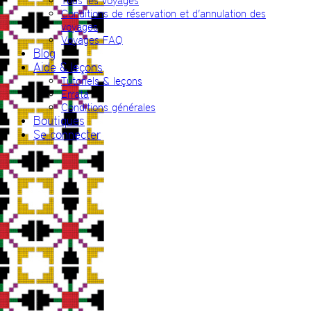
Tous les voyages
Conditions de réservation et d’annulation des
voyages
Voyages FAQ
Blog
Aide & leçons
Tutoriels & leçons
Errata
Conditions générales
Boutiques
Se connecter