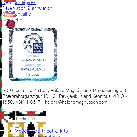
Mentions légales
Réservation & annulation
Confidentialité
Newsletter
2019 Icelandic Knitter | Hélène Magnússon - Prjonakerling ehf.
Bræðraborgarstígur 10, 101 Reykjavík, Ísland Kennitala: 431014-
1650, VSK: 118617 - helene@helenemagnusson.com
Recherche
pour :
Modèles de tricot & kits
Tous les patrons