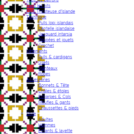
Tous les kits
Club Tricoteuse d’Islande
Technique
Pulls lopi islandais
Dentelle islandaise
Jacquard intarsia
Poupées et jouets
Crochet
Vêtements
Pulls & cardigans
Gilets
Manteaux
Robes
Accessories
Bonnets & Tête
Châles & étoles
Echarpes & Cols
Moufles & gants
Chaussettes & pieds
Style
Adultes
Hommes
Enfants & layette