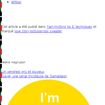
léttlopi
Cet article a été publié dans
Yarn
,
Knitting tip & techniques
et
marqué
love story
,
plotulopi
,
lopi sweater
.
helene magnusson
Un vendredi gris et pluvieux
Gayle, une serial tricoteuse de Gamaldags