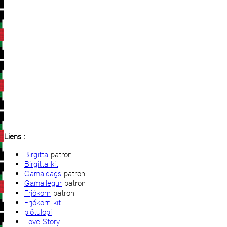
Liens :
Birgitta
patron
Birgitta kit
Gamaldags
patron
Gamallegur
patron
Frjókorn
patron
Frjókorn kit
plötulopi
Love Story