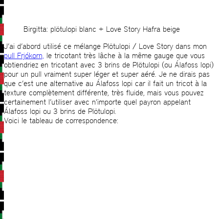
Birgitta: plötulopi blanc + Love Story Hafra beige
J’ai d’abord utilisé ce mélange Plötulopi / Love Story dans mon
pull Frjókorn,
le tricotant très lâche à la même gauge que vous
obtiendriez en tricotant avec 3 brins de Plötulopi (ou Álafoss lopi)
pour un pull vraiment super léger et super aéré.
Je ne dirais pas
que c’est une alternative au Álafoss lopi car il fait un tricot à la
texture complètement différente, très fluide, mais vous pouvez
certainement l’utiliser avec n’importe quel payron appelant
Álafoss lopi ou 3 brins de Plötulopi.
Voici le tableau de correspondence: