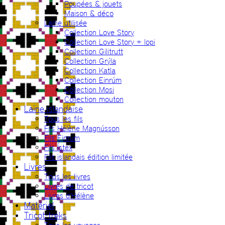
Poupées & jouets
Maison & déco
Laine utilisée
Collection Love Story
Collection Love Story + lopi
Collection Gilitrutt
Collection Grýla
Collection Katla
Collection Einrúm
Collection Mosi
Collection mouton
Laine islandaise
Tous les fils
Fils Hélène Magnússon
Fils Einrúm
Fils Ístex
Fils islandais édition limitée
Livres
Tous les livres
Livres de tricot
Livres d’Hélène
Matériel
Tricot-treks