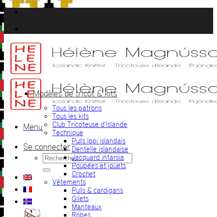
Passer
au
contenu
Modèles de tricot & kits
Tous les patrons
Tous les kits
Club Tricoteuse d’Islande
Menu
Technique
Pulls lopi islandais
Se connecter
Dentelle islandaise
Recherche
Jacquard intarsia
pour :
Poupées et jouets
Crochet
Vêtements
Pulls & cardigans
Gilets
Manteaux
Robes