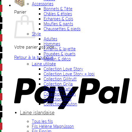
Accessories
Bonnets & Tête
Panier
Châles & étoles
Echarpes & Cols
Moufles & gants
Chaussettes & pieds
Style
Adultes
Hommes
Votre panier est vide.
Enfants & layette
Poupées & jouets
Retour à la boutique
Maison & déco
Laine utilisée
P
Collection Love Story
Collection Love Story + lopi
Collection Gilitrutt
Collection Grýla
Collection Katla
Collection Einrúm
Collection Mosi
Collection mouton
Laine islandaise
Tous les fils
V
Fils Hélène Magnússon
Fils Einrúm