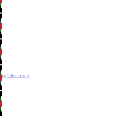
Le Frjókorn d´Aline