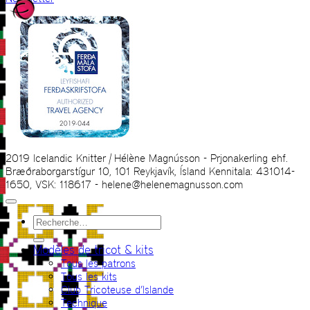
2019 Icelandic Knitter | Hélène Magnússon - Prjonakerling ehf.
Bræðraborgarstígur 10, 101 Reykjavík, Ísland Kennitala: 431014-
1650, VSK: 118617 - helene@helenemagnusson.com
Recherche
pour :
Modèles de tricot & kits
Tous les patrons
Tous les kits
Club Tricoteuse d’Islande
Technique