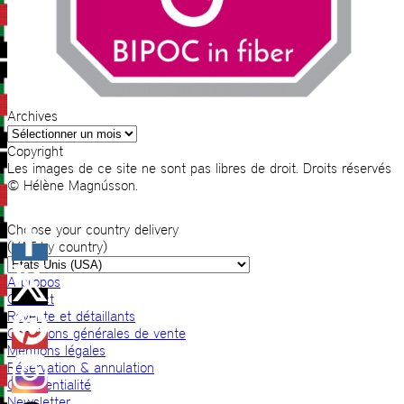
Archives
Archives
Copyright
Les images de ce site ne sont pas libres de droit. Droits réservés
© Hélène Magnússon.
Choose your country delivery
(VAT by country)
A propos
Contact
Revente et détaillants
Conditions générales de vente
Mentions légales
Réservation & annulation
Confidentialité
Newsletter