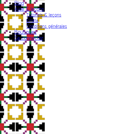
Blog
Aide & leçons
Tutoriels & leçons
Errata
Conditions générales
Boutiques
Se connecter