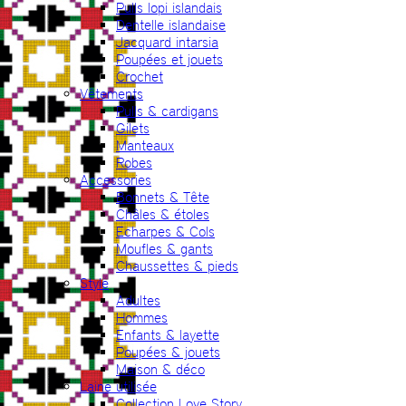
Pulls lopi islandais
Dentelle islandaise
Jacquard intarsia
Poupées et jouets
Crochet
Vêtements
Pulls & cardigans
Gilets
Manteaux
Robes
Accessories
Bonnets & Tête
Châles & étoles
Echarpes & Cols
Moufles & gants
Chaussettes & pieds
Style
Adultes
Hommes
Enfants & layette
Poupées & jouets
Maison & déco
Laine utilisée
Collection Love Story