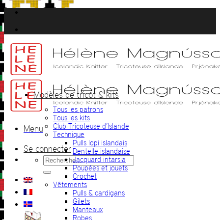
Passer
au
contenu
Modèles de tricot & kits
Tous les patrons
Tous les kits
Club Tricoteuse d’Islande
Menu
Technique
Pulls lopi islandais
Se connecter
Dentelle islandaise
Recherche
Jacquard intarsia
pour :
Poupées et jouets
Crochet
Vêtements
Pulls & cardigans
Gilets
Manteaux
Robes