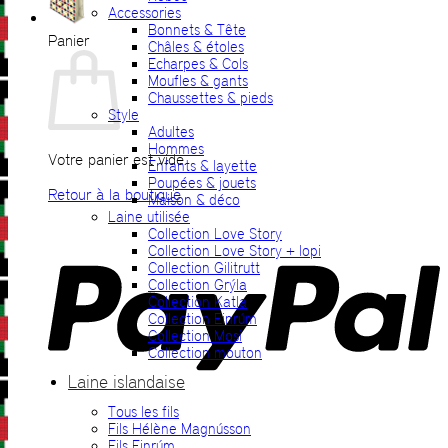
Accessories
Bonnets & Tête
Panier
Châles & étoles
Echarpes & Cols
Moufles & gants
Chaussettes & pieds
Style
Adultes
Hommes
Votre panier est vide.
Enfants & layette
Poupées & jouets
Retour à la boutique
Maison & déco
Laine utilisée
P
Collection Love Story
Collection Love Story + lopi
Collection Gilitrutt
Collection Grýla
Collection Katla
Collection Einrúm
Collection Mosi
Collection mouton
Laine islandaise
Tous les fils
V
Fils Hélène Magnússon
Fils Einrúm