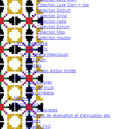
Collection Love Story + lopi
Collection Gilitrutt
Collection Grýla
Collection Katla
Collection Einrúm
Collection Mosi
Collection mouton
Laine islandaise
Tous les fils
Fils Hélène Magnússon
Fils Einrúm
Fils Ístex
Fils islandais édition limitée
Livres
Tous les livres
Livres de tricot
Livres d’Hélène
Matériel
Tricot-treks
Tous les voyages
Conditions de réservation et d’annulation des
voyages
Voyages FAQ