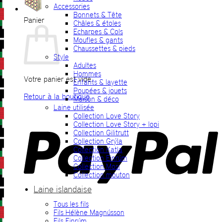
Accessories
Bonnets & Tête
Panier
Châles & étoles
Echarpes & Cols
Moufles & gants
Chaussettes & pieds
Style
Adultes
Hommes
Votre panier est vide.
Enfants & layette
Poupées & jouets
Retour à la boutique
Maison & déco
Laine utilisée
P
Collection Love Story
Collection Love Story + lopi
Collection Gilitrutt
Collection Grýla
Collection Katla
Collection Einrúm
Collection Mosi
Collection mouton
Laine islandaise
Tous les fils
V
Fils Hélène Magnússon
Fils Einrúm