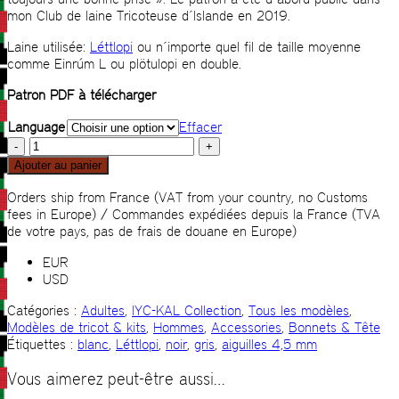
mon Club de laine Tricoteuse d´Islande en 2019.
Laine utilisée:
Léttlopi
ou n´importe quel fil de taille moyenne
comme Einrúm L ou plötulopi en double.
Patron PDF à télécharger
Language
Effacer
quantité
de
Ajouter au panier
Veiðistafur
Orders ship from France (VAT from your country, no Customs
fees in Europe) / Commandes expédiées depuis la France (TVA
de votre pays, pas de frais de douane en Europe)
EUR
USD
Catégories :
Adultes
,
IYC-KAL Collection
,
Tous les modèles
,
Modèles de tricot & kits
,
Hommes
,
Accessories
,
Bonnets & Tête
Étiquettes :
blanc
,
Léttlopi
,
noir
,
gris
,
aiguilles 4,5 mm
Vous aimerez peut-être aussi…