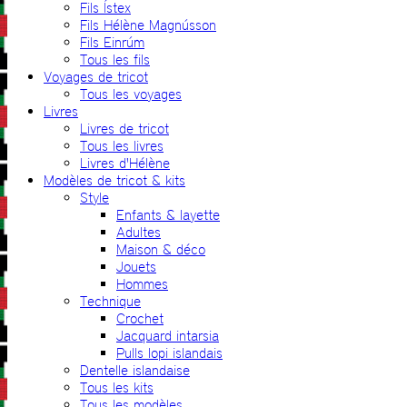
Fils Ístex
Fils Hélène Magnússon
Fils Einrúm
Tous les fils
Voyages de tricot
Tous les voyages
Livres
Livres de tricot
Tous les livres
Livres d'Hélène
Modèles de tricot & kits
Style
Enfants & layette
Adultes
Maison & déco
Jouets
Hommes
Technique
Crochet
Jacquard intarsia
Pulls lopi islandais
Dentelle islandaise
Tous les kits
Tous les modèles