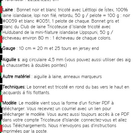
Laine
: Bonnet noir et blanc tricoté avec Léttlopi de Ístex, 100%
laine islandaise, lopi non filé, retordu, 50 g / pelote = 100 g : noir
#0059 et blanc #0051, 1 pelote de chaque. Bonnet gris et
blanc du Club de laine Tricoteuse d´Islande tricoté avec
Hulduband de la mini-filature islandaise Uppspuni, 50 g /
écheveau environ 80 m : 1 écheveau de chaque coloris.
Gauge
: 10 cm = 20 m et 25 tours en jersey end
Aiguille s
: aig circulaire 4,5 mm (vous pouvez aussi utiliser des aig
à chaussettes à doubles pointes)
Autre matériel
: aiguille à laine, anneaux marqueurs
Techniques:
Le bonnet est tricoté en rond du bas vers le haut en
jacquards á fils flottants.
Modèle
: Le modèle vient sous la forme d’un fichier PDF à
télécharger. Vous recevrez un courriel avec un lien pour
télécharger le modèle. Vous aurez aussi toujours accès à ce PDF
dans votre compte Tricoteuse d’Islande: connectez-vous et allez
sous Téléchargements. Nous n’envoyons pas d’instructions
imprimées par la poste.