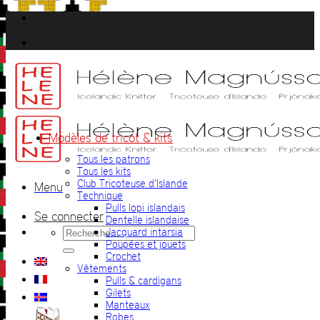
Passer
au
contenu
Modèles de tricot & kits
Tous les patrons
Tous les kits
Club Tricoteuse d’Islande
Menu
Technique
Pulls lopi islandais
Se connecter
Dentelle islandaise
Recherche
Jacquard intarsia
pour :
Poupées et jouets
Crochet
Vêtements
Pulls & cardigans
Gilets
Manteaux
Robes