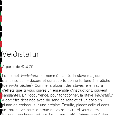
Veiðistafur
A partir de
€
4,70
Le bonnet
Veiðistafur
est nommé d’après la stave magique
islandaise qui le décore et qui apporte bonne fortune à la pêche
(de
v
eið
a
, pêcher). Comme la plupart des staves, elle n’aura
d’effets que si vous suivez un ensemble d’instructions, souvent
sanglantes. En l’occurrence, pour fonctionner, la stave
Veiðistafur
« doit être dessinée avec du sang de roitelet et un stylo en
plume de corbeau sur une crépine. Ensuite, placez celle-ci dans
un trou de vis sous la proue de votre navire et vous aurez
toujours une bonne prise ». Le patron a été d´abord publié dans