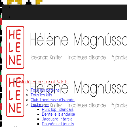
Passer
au
contenu
Modèles de tricot & kits
Tous les patrons
Tous les kits
Club Tricoteuse d’Islande
Technique
Pulls lopi islandais
Dentelle islandaise
Jacquard intarsia
Poupées et jouets