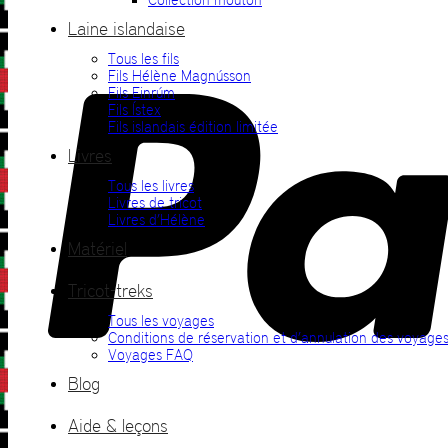
Laine islandaise
Tous les fils
Fils Hélène Magnússon
Fils Einrúm
Fils Ístex
Fils islandais édition limitée
Livres
Tous les livres
Livres de tricot
Livres d’Hélène
Matériel
Tricot-treks
Tous les voyages
Conditions de réservation et d’annulation des voyage
Voyages FAQ
Blog
Aide & leçons