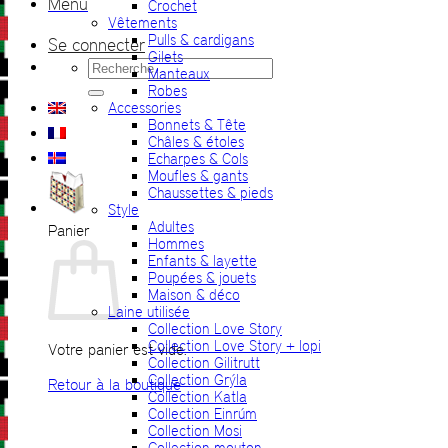
Menu
Crochet
Vêtements
Pulls & cardigans
Se connecter
Gilets
Recherche
Manteaux
pour :
Robes
Accessories
Bonnets & Tête
Châles & étoles
Echarpes & Cols
Moufles & gants
Chaussettes & pieds
Style
Adultes
Panier
Hommes
Enfants & layette
Poupées & jouets
Maison & déco
Laine utilisée
Collection Love Story
Collection Love Story + lopi
Votre panier est vide.
Collection Gilitrutt
Collection Grýla
Retour à la boutique
Collection Katla
Collection Einrúm
Collection Mosi
Collection mouton