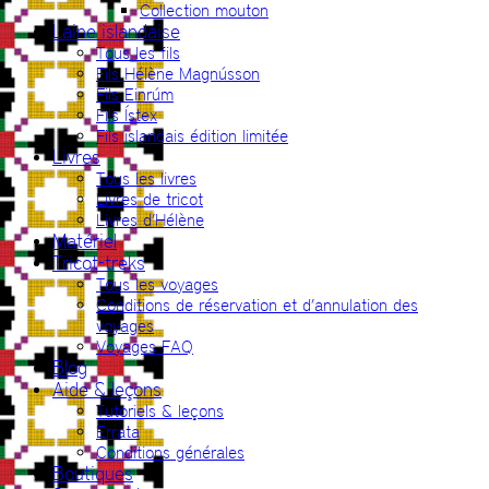
Collection mouton
Laine islandaise
Tous les fils
Fils Hélène Magnússon
Fils Einrúm
Fils Ístex
Fils islandais édition limitée
Livres
Tous les livres
Livres de tricot
Livres d’Hélène
Matériel
Tricot-treks
Tous les voyages
Conditions de réservation et d’annulation des
voyages
Voyages FAQ
Blog
Aide & leçons
Tutoriels & leçons
Errata
Conditions générales
Boutiques