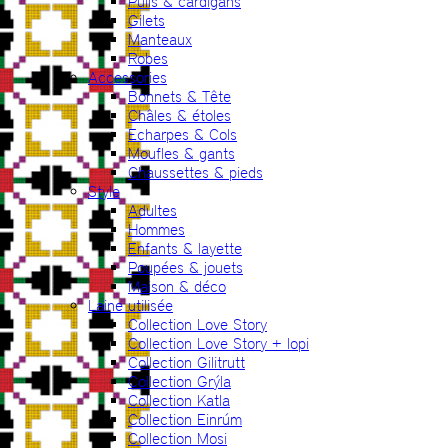
Pulls & cardigans
Gilets
Manteaux
Robes
Accessories
Bonnets & Tête
Châles & étoles
Echarpes & Cols
Moufles & gants
Chaussettes & pieds
Style
Adultes
Hommes
Enfants & layette
Poupées & jouets
Maison & déco
Laine utilisée
Collection Love Story
Collection Love Story + lopi
Collection Gilitrutt
Collection Grýla
Collection Katla
Collection Einrúm
Collection Mosi