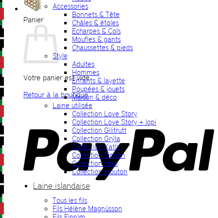
Accessories
Bonnets & Tête
Panier
Châles & étoles
Echarpes & Cols
Moufles & gants
Chaussettes & pieds
Style
Adultes
Hommes
Votre panier est vide.
Enfants & layette
Poupées & jouets
Retour à la boutique
Maison & déco
Laine utilisée
P
Collection Love Story
Collection Love Story + lopi
Collection Gilitrutt
Collection Grýla
Collection Katla
Collection Einrúm
Collection Mosi
Collection mouton
Laine islandaise
Tous les fils
V
Fils Hélène Magnússon
Fils Einrúm