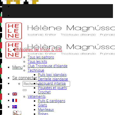
Passer
au
contenu
Modèles de tricot & kits
Tous les patrons
Tous les kits
Club Tricoteuse d’Islande
Menu
Technique
Pulls lopi islandais
Se connecter
Dentelle islandaise
Recherche
Jacquard intarsia
pour :
Poupées et jouets
Crochet
Vêtements
Pulls & cardigans
Gilets
Manteaux
Robes