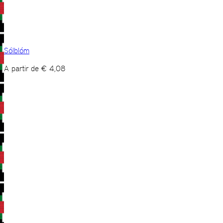
Sólblóm
A partir de
€
4,08