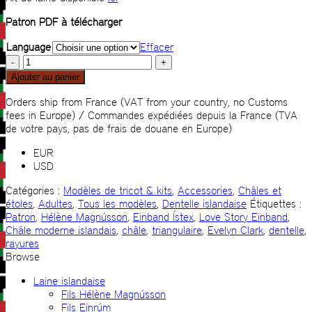
Patron PDF à télécharger
Language
Effacer
quantité
de
Ajouter au panier
Châle
moderne
Orders ship from France (VAT from your country, no Customs
islandais
fees in Europe) / Commandes expédiées depuis la France (TVA
de votre pays, pas de frais de douane en Europe)
EUR
USD
Catégories :
Modèles de tricot & kits
,
Accessories
,
Châles et
étoles
,
Adultes
,
Tous les modèles
,
Dentelle islandaise
Étiquettes :
Patron
,
Hélène Magnússon
,
Einband Ístex
,
Love Story Einband
,
Châle moderne islandais
,
châle
,
triangulaire
,
Evelyn Clark
,
dentelle
,
rayures
Browse
Laine islandaise
Fils Hélène Magnússon
Fils Einrúm