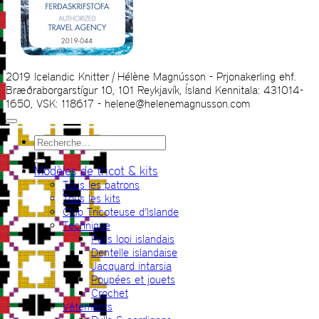
2019 Icelandic Knitter | Hélène Magnússon - Prjonakerling ehf.
Bræðraborgarstígur 10, 101 Reykjavík, Ísland Kennitala: 431014-
1650, VSK: 118617 - helene@helenemagnusson.com
Recherche
pour :
Modèles de tricot & kits
Tous les patrons
Tous les kits
Club Tricoteuse d’Islande
Technique
Pulls lopi islandais
Dentelle islandaise
Jacquard intarsia
Poupées et jouets
Crochet
Vêtements