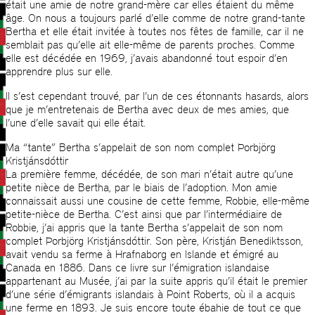
était une amie de notre grand-mère car elles étaient du même
âge. On nous a toujours parlé d’elle comme de notre grand-tante
Bertha et elle était invitée à toutes nos fêtes de famille, car il ne
semblait pas qu’elle ait elle-même de parents proches. Comme
elle est décédée en 1969, j’avais abandonné tout espoir d’en
apprendre plus sur elle.
Il s’est cependant trouvé, par l’un de ces étonnants hasards, alors
que je m’entretenais de Bertha avec deux de mes amies, que
l’une d’elle savait qui elle était.
Ma “tante” Bertha s’appelait de son nom complet Þorbjörg
Kristjánsdóttir
La première femme, décédée, de son mari n’était autre qu’une
petite nièce de Bertha, par le biais de l’adoption. Mon amie
connaissait aussi une cousine de cette femme, Robbie, elle-même
petite-nièce de Bertha. C’est ainsi que par l’intermédiaire de
Robbie, j’ai appris que la tante Bertha s’appelait de son nom
complet Þorbjörg Kristjánsdóttir. Son père, Kristján Benediktsson,
avait vendu sa ferme à Hrafnaborg en Islande et émigré au
Canada en 1886. Dans ce livre sur l’émigration islandaise
appartenant au Musée, j’ai par la suite appris qu’il était le premier
d’une série d’émigrants islandais à Point Roberts, où il a acquis
une ferme en 1893. Je suis encore toute ébahie de tout ce que