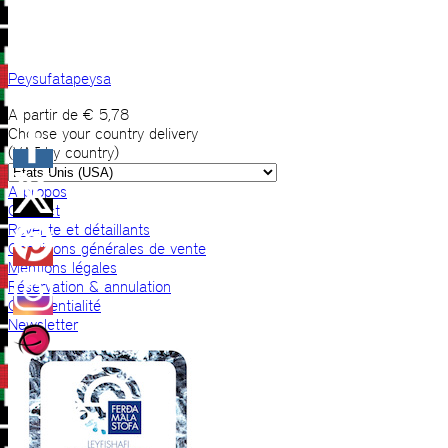
Peysufatapeysa
A partir de
€
5,78
Choose your country delivery
(VAT by country)
A propos
Contact
Revente et détaillants
Conditions générales de vente
Mentions légales
Réservation & annulation
Confidentialité
Newsletter