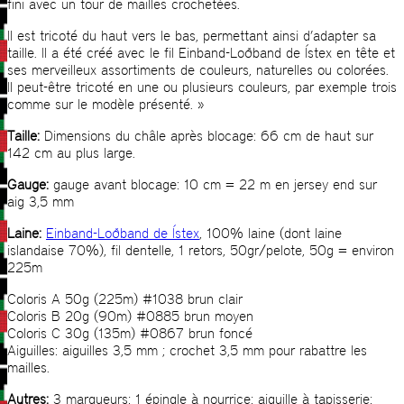
fini avec un tour de mailles crochetées.
Il est tricoté du haut vers le bas, permettant ainsi d’adapter sa
taille. Il a été créé avec le fil Einband-Loðband de Ístex en tête et
ses merveilleux assortiments de couleurs, naturelles ou colorées.
Il peut-être tricoté en une ou plusieurs couleurs, par exemple trois
comme sur le modèle présenté. »
Taille:
Dimensions du châle après blocage: 66 cm de haut sur
142 cm au plus large.
Gauge:
gauge avant blocage: 10 cm = 22 m en jersey end sur
aig 3,5 mm
Laine:
Einband-Loðband de Ístex
, 100% laine (dont laine
islandaise 70%), fil dentelle, 1 retors, 50gr/pelote, 50g = environ
225m
Coloris A 50g (225m) #1038 brun clair
Coloris B 20g (90m) #0885 brun moyen
Coloris C 30g (135m) #0867 brun foncé
Aiguilles: aiguilles 3,5 mm ; crochet 3,5 mm pour rabattre les
mailles.
Autres:
3 marqueurs; 1 épingle à nourrice; aiguille à tapisserie;