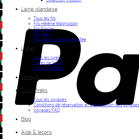
Laine islandaise
Tous les fils
Fils Hélène Magnússon
Fils Einrúm
Fils Ístex
Fils islandais édition limitée
Livres
Tous les livres
Livres de tricot
Livres d’Hélène
Matériel
Tricot-treks
Tous les voyages
Conditions de réservation et d’annulation des voyage
Voyages FAQ
Blog
Aide & leçons