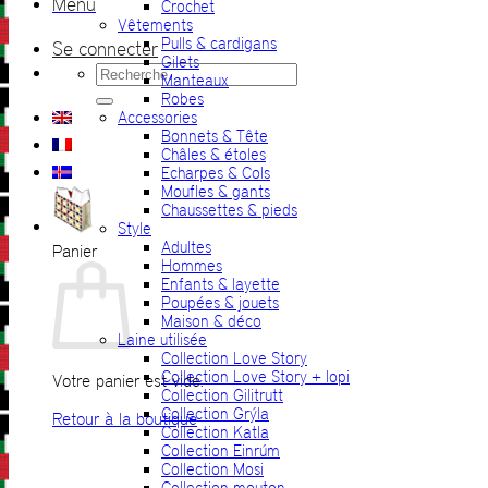
Menu
Crochet
Vêtements
Pulls & cardigans
Se connecter
Gilets
Recherche
Manteaux
pour :
Robes
Accessories
Bonnets & Tête
Châles & étoles
Echarpes & Cols
Moufles & gants
Chaussettes & pieds
Style
Adultes
Panier
Hommes
Enfants & layette
Poupées & jouets
Maison & déco
Laine utilisée
Collection Love Story
Collection Love Story + lopi
Votre panier est vide.
Collection Gilitrutt
Collection Grýla
Retour à la boutique
Collection Katla
Collection Einrúm
Collection Mosi
Collection mouton