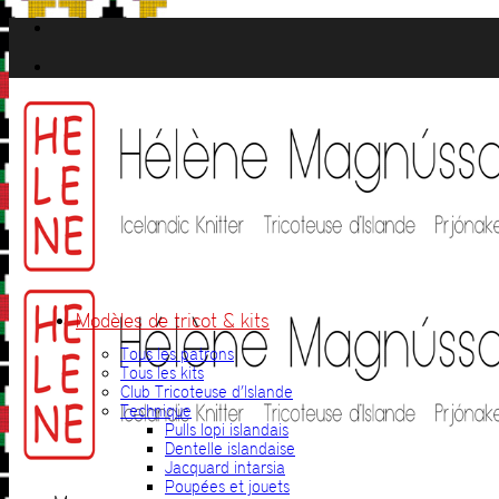
Passer
au
contenu
Modèles de tricot & kits
Tous les patrons
Tous les kits
Club Tricoteuse d’Islande
Technique
Pulls lopi islandais
Dentelle islandaise
Jacquard intarsia
Poupées et jouets