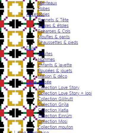
Manteaux
Robes
Accessories
Bonnets & Tête
Châles & étoles
Echarpes & Cols
Moufles & gants
Chaussettes & pieds
Style
Adultes
Hommes
Enfants & layette
Poupées & jouets
Maison & déco
Laine utilisée
Collection Love Story
Collection Love Story + lopi
Collection Gilitrutt
Collection Grýla
Collection Katla
Collection Einrúm
Collection Mosi
Collection mouton
Laine islandaise