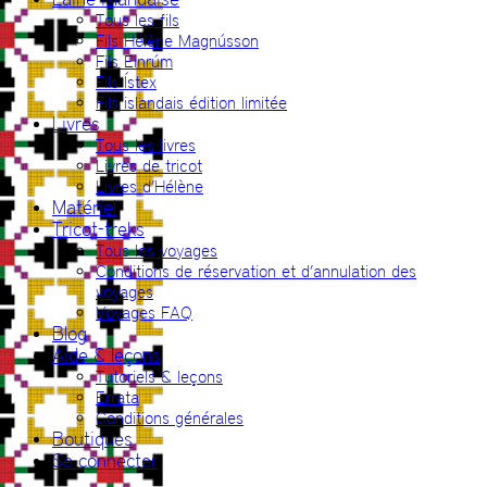
Tous les fils
Fils Hélène Magnússon
Fils Einrúm
Fils Ístex
Fils islandais édition limitée
Livres
Tous les livres
Livres de tricot
Livres d’Hélène
Matériel
Tricot-treks
Tous les voyages
Conditions de réservation et d’annulation des
voyages
Voyages FAQ
Blog
Aide & leçons
Tutoriels & leçons
Errata
Conditions générales
Boutiques
Se connecter