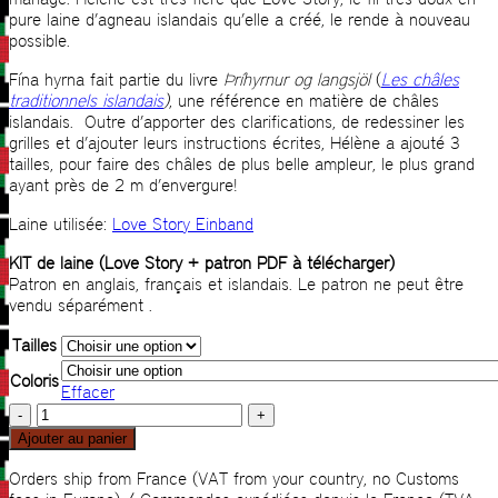
pure laine d’agneau islandais qu’elle a créé, le rende à nouveau
possible.
Fína hyrna fait partie du livre
Þríhyrnur og langsjöl
(
Les châles
traditionnels islandais
)
, une référence en matière de châles
islandais. Outre d’apporter des clarifications, de redessiner les
grilles et d’ajouter leurs instructions écrites, Hélène a ajouté 3
tailles, pour faire des châles de plus belle ampleur, le plus grand
ayant près de 2 m d’envergure!
Laine utilisée:
Love Story Einband
KIT de laine (Love Story + patron PDF à télécharger)
Patron en anglais, français et islandais. Le patron ne peut être
vendu séparément .
Tailles
Coloris
Effacer
quantité
de
Ajouter au panier
Fína
hyrna
Orders ship from France (VAT from your country, no Customs
KIT