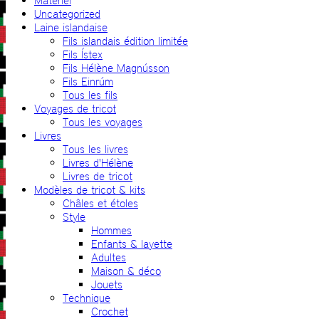
Matériel
Uncategorized
Laine islandaise
Fils islandais édition limitée
Fils Ístex
Fils Hélène Magnússon
Fils Einrúm
Tous les fils
Voyages de tricot
Tous les voyages
Livres
Tous les livres
Livres d'Hélène
Livres de tricot
Modèles de tricot & kits
Châles et étoles
Style
Hommes
Enfants & layette
Adultes
Maison & déco
Jouets
Technique
Crochet