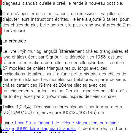
d’agneau islandais qu’elle a créé, le rende à nouveau possible.
Outre d’apporter des clarifications, de redessiner les grilles et
d’ajouter leurs instructions écrites, Hélène a ajouté 3 tailles, pour
des châles de plus belle ampleur, le plus grand ayant près de 2 m
d’envergure.
La créatrice
Le livre Þrýhirnur og langsjöl (littéralement châles triangulaires et
long châles), écrit par Sigríður Halldórsdóttir en 1988, est une
référence en matière de châles de dentelle islandais. Il contient
27 modèles de châles triangulaires ou longs avec des
explications détaillées, ainsi qu’une petite histoire des châles de
dentelle en Islande. Les modèles sont élaborés à partir de vieux
châles datant des 19ème et 20ème siècles avec des
renseignements sur leur origine. Certains modèles ont été créés
de toute pièces par Sigríður mais inspirés des vieux châles.
Tailles:
1(2,3,4). Dimensions après blocage : hauteur au centre
60(75,90,105) cm, envergure 105(135,165,195) cm
Laine:
Love Story Einband de Hélène Magnusson, pure laine
vierge, 100% laine d’agneau islandais
, fil dentelle très fin, 1 brin,