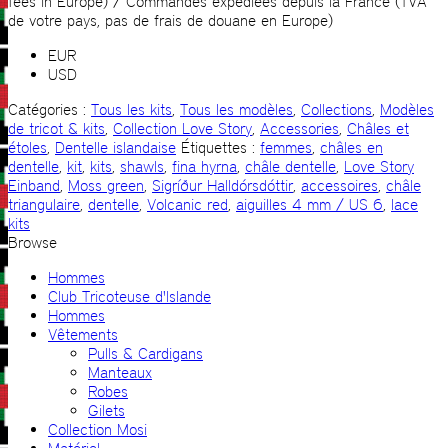
fees in Europe) / Commandes expédiées depuis la France (TVA
de votre pays, pas de frais de douane en Europe)
EUR
USD
Catégories :
Tous les kits
,
Tous les modèles
,
Collections
,
Modèles
de tricot & kits
,
Collection Love Story
,
Accessories
,
Châles et
étoles
,
Dentelle islandaise
Étiquettes :
femmes
,
châles en
dentelle
,
kit
,
kits
,
shawls
,
fina hyrna
,
châle dentelle
,
Love Story
Einband
,
Moss green
,
Sigríður Halldórsdóttir
,
accessoires
,
châle
triangulaire
,
dentelle
,
Volcanic red
,
aiguilles 4 mm / US 6
,
lace
kits
Browse
Hommes
Club Tricoteuse d'Islande
Hommes
Vêtements
Pulls & Cardigans
Manteaux
Robes
Gilets
Collection Mosi