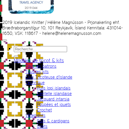
2019 Icelandic Knitter | Hélène Magnússon - Prjonakerling ehf.
Bræðraborgarstígur 10, 101 Reykjavík, Ísland Kennitala: 431014-
1650, VSK: 118617 - helene@helenemagnusson.com
Recherche
pour :
Modèles de tricot & kits
Tous les patrons
Tous les kits
Club Tricoteuse d’Islande
Technique
Pulls lopi islandais
Dentelle islandaise
Jacquard intarsia
Poupées et jouets
Crochet
Vêtements
Pulls & cardigans
Gilets