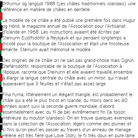
Þríhyrnur og langsjöl 1988 (Les châles traditionnels islandais), une
référence en matière de châles en dentelle.
Le modèle de ce châle a été publié une première fois dans Hugur
og Hönd, le magazine annuel de l’Association pour l’Artisanat
d’Islande en 1968. Les instructions avaient été écrites par
Steinunn Eyjólfsdóttir à Reykjavík et qui pendant longtemps a
tricoté pour la boutique de l’Association et était une tricoteuse
émérite. Steinunn avait mémorisé le modèle.
Des origines de ce châle on ne sait pas grand-chose mais Sigrún
Stefánsdóttir, responsable de la boutique de l’Association à
l’époque, raconte que Steinunn et elle avaient travaillé ensemble
à élargir la langue centrale du châle avec un miroir, qui n’avait
auparavant que 3 feuilles et n’était pas assez large.
Fína hyrna, littéralement un élégant triangle, est probablement le
châle qui a été le plus tricot en Islande, du moins dans les 40
années ayant suivi la seconde guerre mondiale, d’abord
essentiellement avec du fil de þel, extrêmement fin (la toison
intérieure du mouton islandais). On en trouve quelques exemples
dans la collection de l’Association, légers comme des plumes et
si fins qu’on peut les passer au travers d’un anneau de mariage.
Hélène est très fière que Love Story, le fil très doux en pure laine