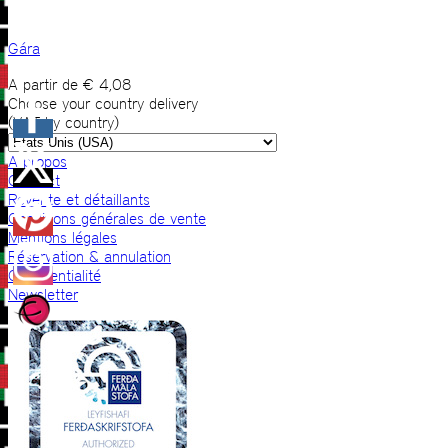
Gára
A partir de
€
4,08
Choose your country delivery
(VAT by country)
A propos
Contact
Revente et détaillants
Conditions générales de vente
Mentions légales
Réservation & annulation
Confidentialité
Newsletter