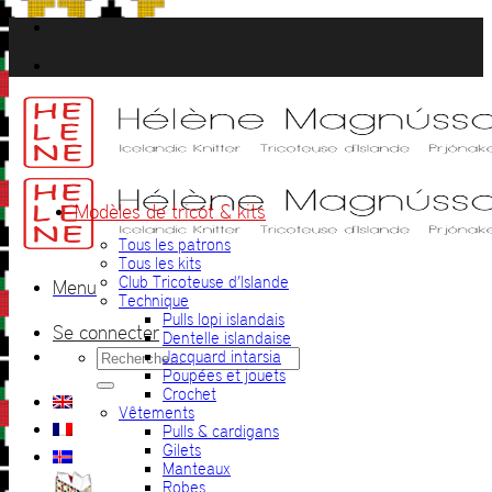
Passer
au
contenu
Modèles de tricot & kits
Tous les patrons
Tous les kits
Club Tricoteuse d’Islande
Menu
Technique
Pulls lopi islandais
Se connecter
Dentelle islandaise
Recherche
Jacquard intarsia
pour :
Poupées et jouets
Crochet
Vêtements
Pulls & cardigans
Gilets
Manteaux
Robes