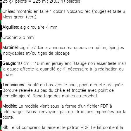
25 g/ pelote = 225 m : 2(3,3,4) pelotes
Châles montrés en taille 1 coloris Volcanic red (rouge) et taille 3
Moss green (vert).
Aiguilles:
aig circulaire 4 mm
Crochet 2.5 mm
Matériel:
aiguille à laine, anneaux marqueurs en option, épingles
inoxydables et/ou tiges de blocage.
Gauge:
10 cm = 18 m en jersey end. Gauge non essentielle mais
la gauge affecte la quantité de fil nécessaire à la réalisation du
châle.
Techniques:
tricoté du bas vers le haut, point dentelle araignée.
Bordure relevée au bas du châle et tricotée avec point de
dentelle ajouré. Rabattage des mailles au crochet.
Modèle:
Le modèle vient sous la forme d’un fichier PDF à
télécharger. Nous n’envoyons pas d’instructions imprimées par la
poste.
Kit:
Le kit comprend la laine et le patron PDF. Le kit contient la