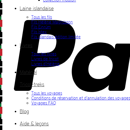
Laine islandaise
Tous les fils
Fils Hélène Magnússon
Fils Einrúm
Fils Ístex
Fils islandais édition limitée
Livres
Tous les livres
Livres de tricot
Livres d’Hélène
Matériel
Tricot-treks
Tous les voyages
Conditions de réservation et d’annulation des voyage
Voyages FAQ
Blog
Aide & leçons