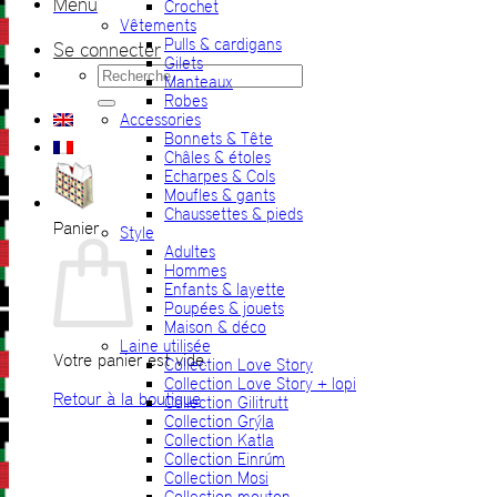
Menu
Crochet
Vêtements
Pulls & cardigans
Se connecter
Gilets
Recherche
Manteaux
pour :
Robes
Accessories
Bonnets & Tête
Châles & étoles
Echarpes & Cols
Moufles & gants
Chaussettes & pieds
Panier
Style
Adultes
Hommes
Enfants & layette
Poupées & jouets
Maison & déco
Laine utilisée
Votre panier est vide.
Collection Love Story
Collection Love Story + lopi
Retour à la boutique
Collection Gilitrutt
Collection Grýla
Collection Katla
Collection Einrúm
Collection Mosi
Collection mouton