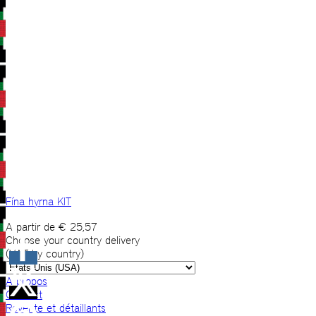
Fína hyrna KIT
A partir de
€
25,57
Choose your country delivery
(VAT by country)
A propos
Contact
Revente et détaillants