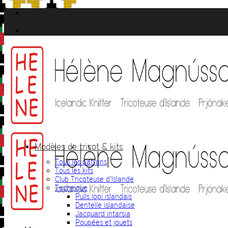
Passer
au
contenu
Modèles de tricot & kits
Tous les patrons
Tous les kits
Club Tricoteuse d’Islande
Technique
Pulls lopi islandais
Dentelle islandaise
Jacquard intarsia
Poupées et jouets