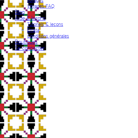
voyages
Voyages FAQ
Blog
Aide & leçons
Tutoriels & leçons
Errata
Conditions générales
Boutiques
Se connecter