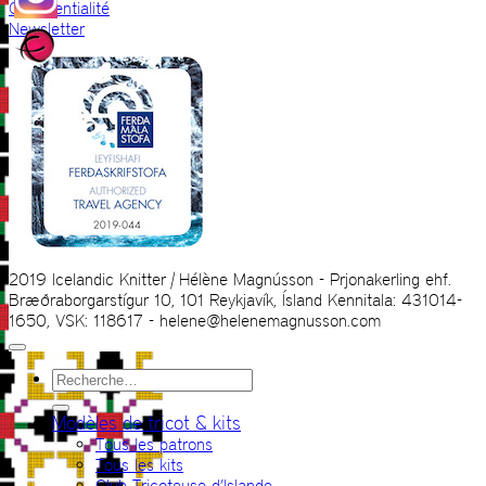
Confidentialité
Newsletter
2019 Icelandic Knitter | Hélène Magnússon - Prjonakerling ehf.
Bræðraborgarstígur 10, 101 Reykjavík, Ísland Kennitala: 431014-
1650, VSK: 118617 - helene@helenemagnusson.com
Recherche
pour :
Modèles de tricot & kits
Tous les patrons
Tous les kits
Club Tricoteuse d’Islande