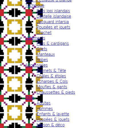
Technique
Pulls lopi islandais
Dentelle islandaise
Jacquard intarsia
Poupées et jouets
Crochet
Vêtements
Pulls & cardigans
Gilets
Manteaux
Robes
Accessories
Bonnets & Tête
Châles & étoles
Echarpes & Cols
Moufles & gants
Chaussettes & pieds
Style
Adultes
Hommes
Enfants & layette
Poupées & jouets
Maison & déco