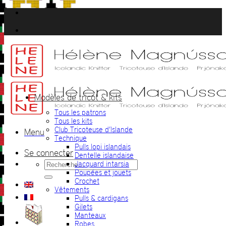
Passer
au
contenu
Modèles de tricot & kits
Tous les patrons
Tous les kits
Club Tricoteuse d’Islande
Menu
Technique
Pulls lopi islandais
Se connecter
Dentelle islandaise
Recherche
Jacquard intarsia
pour :
Poupées et jouets
Crochet
Vêtements
Pulls & cardigans
Gilets
Manteaux
Robes