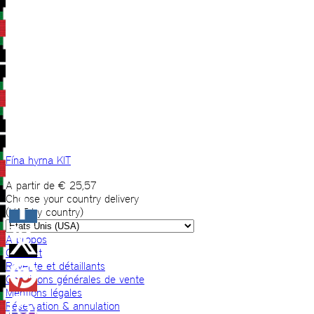
Fína hyrna KIT
A partir de
€
25,57
Choose your country delivery
(VAT by country)
A propos
Contact
Revente et détaillants
Conditions générales de vente
Mentions légales
Réservation & annulation