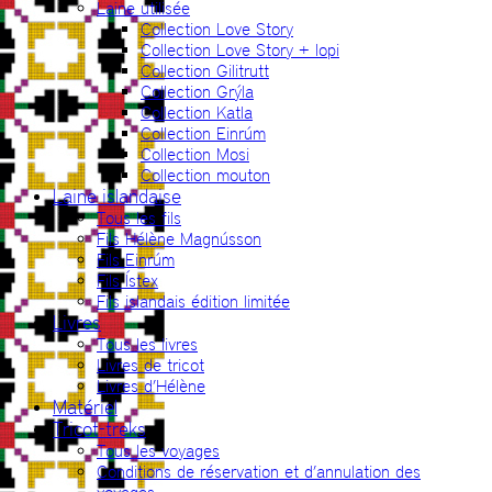
Laine utilisée
Collection Love Story
Collection Love Story + lopi
Collection Gilitrutt
Collection Grýla
Collection Katla
Collection Einrúm
Collection Mosi
Collection mouton
Laine islandaise
Tous les fils
Fils Hélène Magnússon
Fils Einrúm
Fils Ístex
Fils islandais édition limitée
Livres
Tous les livres
Livres de tricot
Livres d’Hélène
Matériel
Tricot-treks
Tous les voyages
Conditions de réservation et d’annulation des