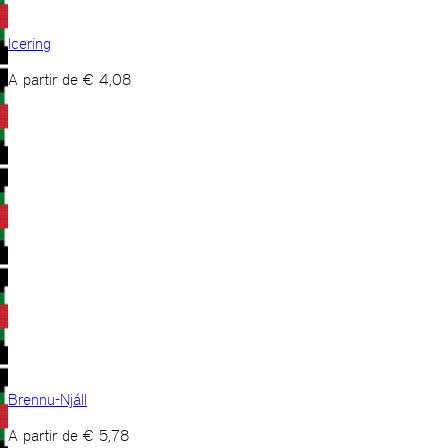
Icering
A partir de
€
4,08
Brennu-Njáll
A partir de
€
5,78