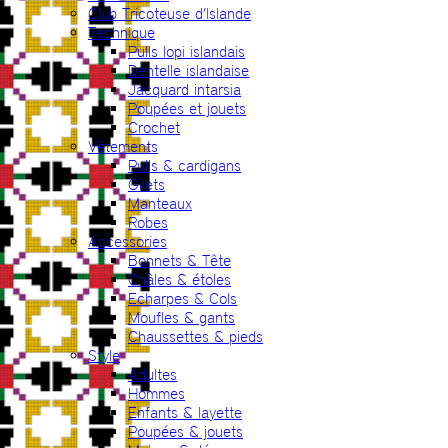
Club Tricoteuse d’Islande
Technique
Pulls lopi islandais
Dentelle islandaise
Jacquard intarsia
Poupées et jouets
Crochet
Vêtements
Pulls & cardigans
Gilets
Manteaux
Robes
Accessories
Bonnets & Tête
Châles & étoles
Echarpes & Cols
Moufles & gants
Chaussettes & pieds
Style
Adultes
Hommes
Enfants & layette
Poupées & jouets