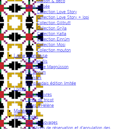
Maison & déco
Laine utilisée
Collection Love Story
Collection Love Story + lopi
Collection Gilitrutt
Collection Grýla
Collection Katla
Collection Einrúm
Collection Mosi
Collection mouton
Laine islandaise
Tous les fils
Fils Hélène Magnússon
Fils Einrúm
Fils Ístex
Fils islandais édition limitée
Livres
Tous les livres
Livres de tricot
Livres d’Hélène
Matériel
Tricot-treks
Tous les voyages
Conditions de réservation et d’annulation des