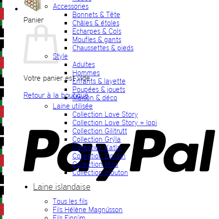
Accessories
Bonnets & Tête
Panier
Châles & étoles
Echarpes & Cols
Moufles & gants
Chaussettes & pieds
Style
Adultes
Hommes
Votre panier est vide.
Enfants & layette
Poupées & jouets
Retour à la boutique
Maison & déco
Laine utilisée
P
Collection Love Story
Collection Love Story + lopi
Collection Gilitrutt
Collection Grýla
Collection Katla
Collection Einrúm
Collection Mosi
Collection mouton
Laine islandaise
Tous les fils
V
Fils Hélène Magnússon
Fils Einrúm