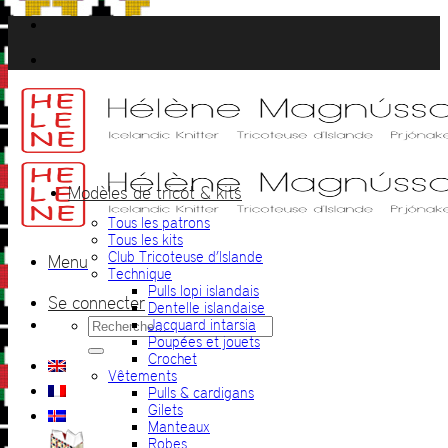
Passer
au
contenu
Modèles de tricot & kits
Tous les patrons
Tous les kits
Club Tricoteuse d’Islande
Menu
Technique
Pulls lopi islandais
Se connecter
Dentelle islandaise
Recherche
Jacquard intarsia
pour :
Poupées et jouets
Crochet
Vêtements
Pulls & cardigans
Gilets
Manteaux
Robes