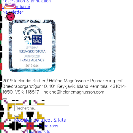
Réservation & annulation
Confidentialité
Newsletter
2019 Icelandic Knitter | Hélène Magnússon - Prjonakerling ehf.
Bræðraborgarstígur 10, 101 Reykjavík, Ísland Kennitala: 431014-
1650, VSK: 118617 - helene@helenemagnusson.com
Recherche
pour :
Modèles de tricot & kits
Tous les patrons
Tous les kits