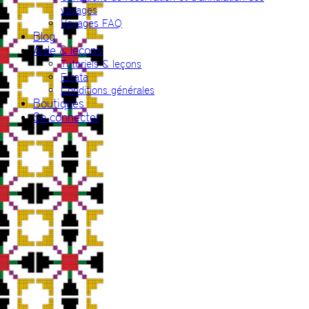
voyages
Voyages FAQ
Blog
Aide & leçons
Tutoriels & leçons
Errata
Conditions générales
Boutiques
Se connecter