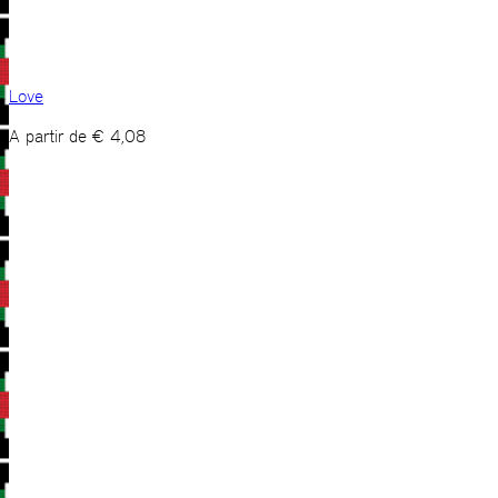
Love
A partir de
€
4,08