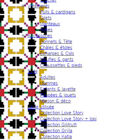
Vêtements
Pulls & cardigans
Gilets
Manteaux
Robes
Accessories
Bonnets & Tête
Châles & étoles
Echarpes & Cols
Moufles & gants
Chaussettes & pieds
Style
Adultes
Hommes
Enfants & layette
Poupées & jouets
Maison & déco
Laine utilisée
Collection Love Story
Collection Love Story + lopi
Collection Gilitrutt
Collection Grýla
Collection Katla