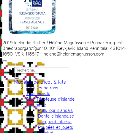
2019 Icelandic Knitter | Hélène Magnússon - Prjonakerling ehf.
Bræðraborgarstígur 10, 101 Reykjavík, Ísland Kennitala: 431014-
1650, VSK: 118617 - helene@helenemagnusson.com
Recherche
pour :
Modèles de tricot & kits
Tous les patrons
Tous les kits
Club Tricoteuse d’Islande
Technique
Pulls lopi islandais
Dentelle islandaise
Jacquard intarsia
Poupées et jouets
Crochet