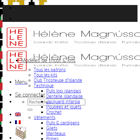
Passer
au
contenu
Modèles de tricot & kits
Tous les patrons
Tous les kits
Club Tricoteuse d’Islande
Menu
Technique
Pulls lopi islandais
Se connecter
Dentelle islandaise
Recherche
Jacquard intarsia
pour :
Poupées et jouets
Crochet
Vêtements
Pulls & cardigans
Gilets
Manteaux
Robes