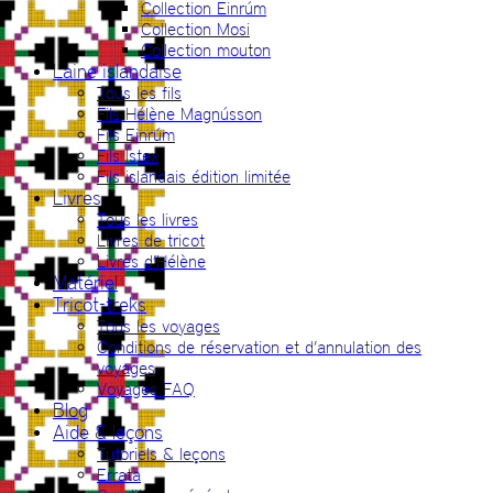
Collection Einrúm
Collection Mosi
Collection mouton
Laine islandaise
Tous les fils
Fils Hélène Magnússon
Fils Einrúm
Fils Ístex
Fils islandais édition limitée
Livres
Tous les livres
Livres de tricot
Livres d’Hélène
Matériel
Tricot-treks
Tous les voyages
Conditions de réservation et d’annulation des
voyages
Voyages FAQ
Blog
Aide & leçons
Tutoriels & leçons
Errata