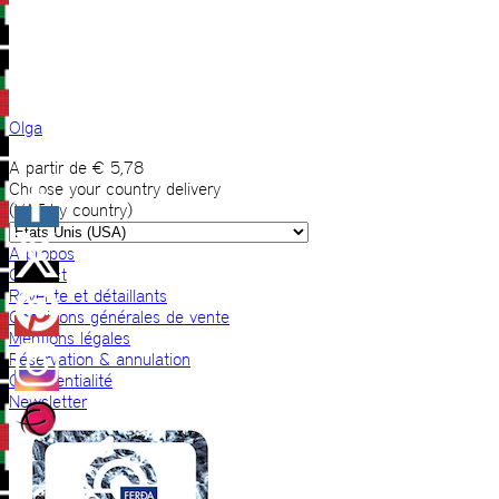
Olga
A partir de
€
5,78
Choose your country delivery
(VAT by country)
A propos
Contact
Revente et détaillants
Conditions générales de vente
Mentions légales
Réservation & annulation
Confidentialité
Newsletter