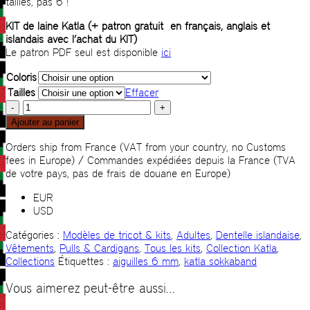
tailles, pas 6 !
KIT de laine Katla (+ patron gratuit en français, anglais et
islandais avec l’achat du KIT)
Le patron PDF seul est disponible
ici
Coloris
Tailles
Effacer
quantité
de
Ajouter au panier
KIT
Pull
Orders ship from France (VAT from your country, no Customs
Sex
fees in Europe) / Commandes expédiées depuis la France (TVA
de votre pays, pas de frais de douane en Europe)
EUR
USD
Catégories :
Modèles de tricot & kits
,
Adultes
,
Dentelle islandaise
,
Vêtements
,
Pulls & Cardigans
,
Tous les kits
,
Collection Katla
,
Collections
Étiquettes :
aiguilles 6 mm
,
katla sokkaband
Vous aimerez peut-être aussi…