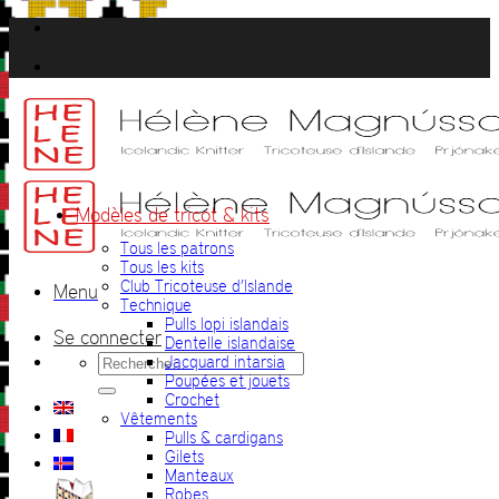
Passer
au
contenu
Modèles de tricot & kits
Tous les patrons
Tous les kits
Club Tricoteuse d’Islande
Menu
Technique
Pulls lopi islandais
Se connecter
Dentelle islandaise
Recherche
Jacquard intarsia
pour :
Poupées et jouets
Crochet
Vêtements
Pulls & cardigans
Gilets
Manteaux
Robes