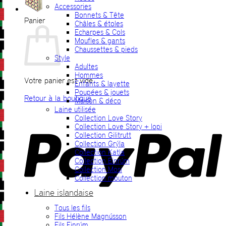
Accessories
Bonnets & Tête
Panier
Châles & étoles
Echarpes & Cols
Moufles & gants
Chaussettes & pieds
Style
Adultes
Hommes
Votre panier est vide.
Enfants & layette
Poupées & jouets
Retour à la boutique
Maison & déco
Laine utilisée
P
Collection Love Story
Collection Love Story + lopi
Collection Gilitrutt
Collection Grýla
Collection Katla
Collection Einrúm
Collection Mosi
Collection mouton
Laine islandaise
Tous les fils
V
Fils Hélène Magnússon
Fils Einrúm