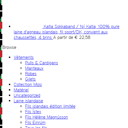
Katla Sokkaband / Ný Katla, 100% pure
laine d’agneau islandais, fil sport/DK, convient aux
chaussettes, 4 brins
A partir de
€
22,58
Browse
Vêtements
Pulls & Cardigans
Manteaux
Robes
Gilets
Collection Mosi
Matériel
Uncategorized
Laine islandaise
Fils islandais édition limitée
Fils Ístex
Fils Hélène Magnússon
Fils Einrúm
Tous les fils