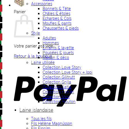
Accessories
Bonnets & Tête
Panier
Châles & étoles
Echarpes & Cols
Moufles & gants
Chaussettes & pieds
Style
Adultes
Hommes
Votre panier est vide.
Enfants & layette
Poupées & jouets
Retour à la boutique
Maison & déco
Laine utilisée
P
Collection Love Story
Collection Love Story + lopi
Collection Gilitrutt
Collection Grýla
Collection Katla
Collection Einrúm
Collection Mosi
Collection mouton
Laine islandaise
Tous les fils
V
Fils Hélène Magnússon
Fils Einrúm