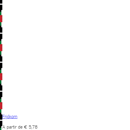
Frjókorn
A partir de
€
5,78