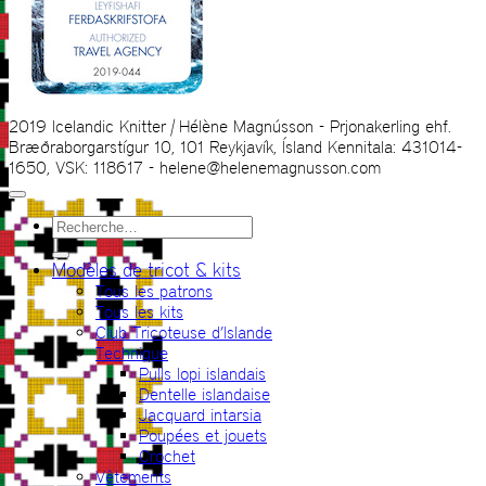
2019 Icelandic Knitter | Hélène Magnússon - Prjonakerling ehf.
Bræðraborgarstígur 10, 101 Reykjavík, Ísland Kennitala: 431014-
1650, VSK: 118617 - helene@helenemagnusson.com
Recherche
pour :
Modèles de tricot & kits
Tous les patrons
Tous les kits
Club Tricoteuse d’Islande
Technique
Pulls lopi islandais
Dentelle islandaise
Jacquard intarsia
Poupées et jouets
Crochet
Vêtements