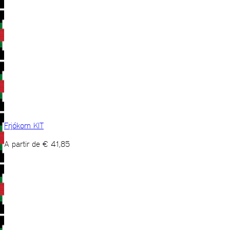
Frjókorn KIT
A partir de
€
41,85