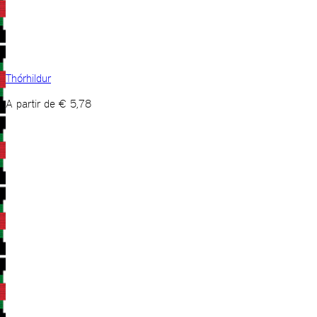
Thórhildur
A partir de
€
5,78