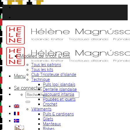
Passer
au
contenu
Modèles de tricot & kits
Tous les patrons
Tous les kits
Club Tricoteuse d’Islande
Menu
Technique
Pulls lopi islandais
Se connecter
Dentelle islandaise
Recherche
Jacquard intarsia
pour :
Poupées et jouets
Crochet
Vêtements
Pulls & cardigans
Gilets
Manteaux
Robes