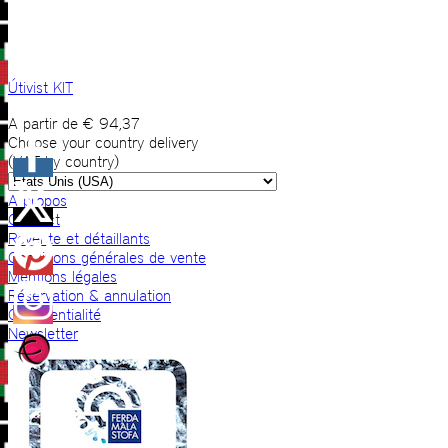
Útivist KIT
A partir de
€
94,37
Choose your country delivery
(VAT by country)
A propos
Contact
Revente et détaillants
Conditions générales de vente
Mentions légales
Réservation & annulation
Confidentialité
Newsletter