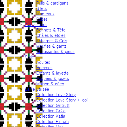
Pulls & cardigans
Gilets
Manteaux
Robes
Accessories
Bonnets & Tête
Châles & étoles
Echarpes & Cols
Moufles & gants
Chaussettes & pieds
Style
Adultes
Hommes
Enfants & layette
Poupées & jouets
Maison & déco
Laine utilisée
Collection Love Story
Collection Love Story + lopi
Collection Gilitrutt
Collection Grýla
Collection Katla
Collection Einrúm
Collection Mosi