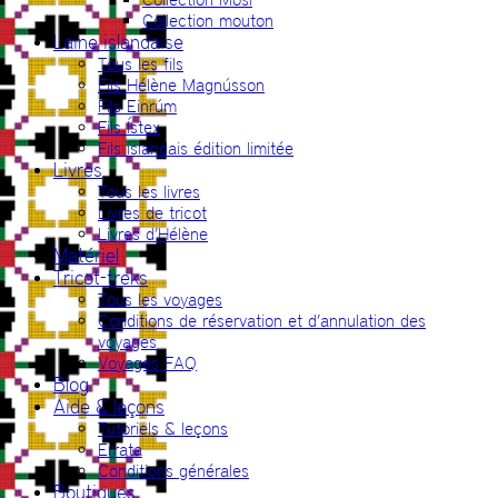
Collection mouton
Laine islandaise
Tous les fils
Fils Hélène Magnússon
Fils Einrúm
Fils Ístex
Fils islandais édition limitée
Livres
Tous les livres
Livres de tricot
Livres d’Hélène
Matériel
Tricot-treks
Tous les voyages
Conditions de réservation et d’annulation des
voyages
Voyages FAQ
Blog
Aide & leçons
Tutoriels & leçons
Errata
Conditions générales
Boutiques