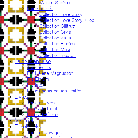
Maison & déco
Laine utilisée
Collection Love Story
Collection Love Story + lopi
Collection Gilitrutt
Collection Grýla
Collection Katla
Collection Einrúm
Collection Mosi
Collection mouton
Laine islandaise
Tous les fils
Fils Hélène Magnússon
Fils Einrúm
Fils Ístex
Fils islandais édition limitée
Livres
Tous les livres
Livres de tricot
Livres d’Hélène
Matériel
Tricot-treks
Tous les voyages