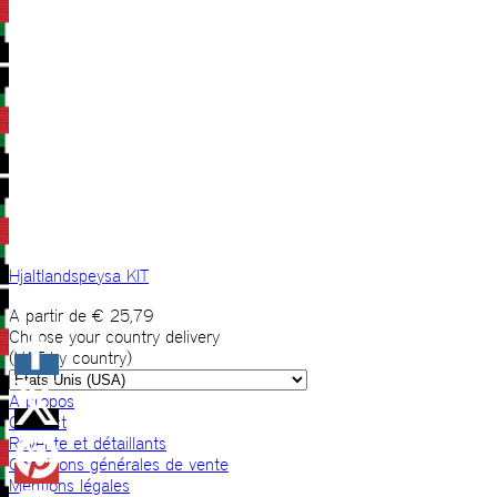
Hjaltlandspeysa KIT
A partir de
€
25,79
Choose your country delivery
(VAT by country)
A propos
Contact
Revente et détaillants
Conditions générales de vente
Mentions légales