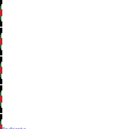
Rauðisandur