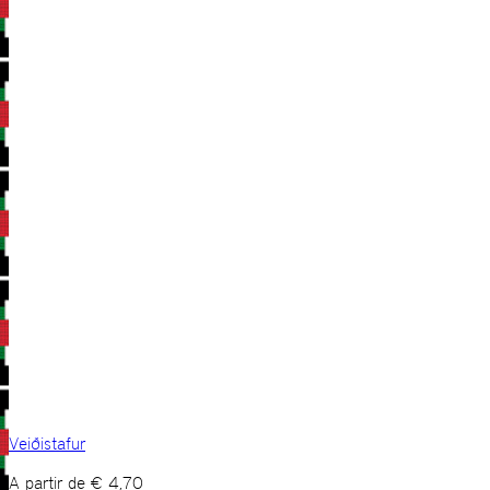
Veiðistafur
A partir de
€
4,70