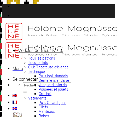
Passer
au
contenu
Modèles de tricot & kits
Tous les patrons
Tous les kits
Club Tricoteuse d’Islande
Menu
Technique
Pulls lopi islandais
Se connecter
Dentelle islandaise
Recherche
Jacquard intarsia
pour :
Poupées et jouets
Crochet
Vêtements
Pulls & cardigans
Gilets
Manteaux
Robes