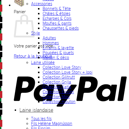
Accessories
Bonnets & Tête
Panier
Châles & étoles
Echarpes & Cols
Moufles & gants
Chaussettes & pieds
Style
Adultes
Hommes
Votre panier est vide.
Enfants & layette
Poupées & jouets
Retour à la boutique
Maison & déco
Laine utilisée
P
Collection Love Story
Collection Love Story + lopi
Collection Gilitrutt
Collection Grýla
Collection Katla
Collection Einrúm
Collection Mosi
Collection mouton
Laine islandaise
Tous les fils
V
Fils Hélène Magnússon
Fils Einrúm