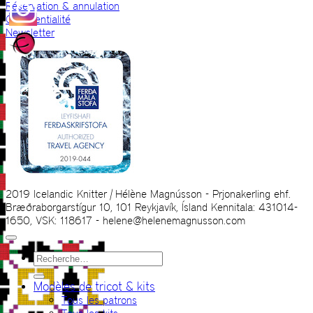
Réservation & annulation
Confidentialité
Newsletter
2019 Icelandic Knitter | Hélène Magnússon - Prjonakerling ehf.
Bræðraborgarstígur 10, 101 Reykjavík, Ísland Kennitala: 431014-
1650, VSK: 118617 - helene@helenemagnusson.com
Recherche
pour :
Modèles de tricot & kits
Tous les patrons