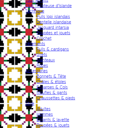
Tous les kits
Club Tricoteuse d’Islande
Technique
Pulls lopi islandais
Dentelle islandaise
Jacquard intarsia
Poupées et jouets
Crochet
Vêtements
Pulls & cardigans
Gilets
Manteaux
Robes
Accessories
Bonnets & Tête
Châles & étoles
Echarpes & Cols
Moufles & gants
Chaussettes & pieds
Style
Adultes
Hommes
Enfants & layette
Poupées & jouets