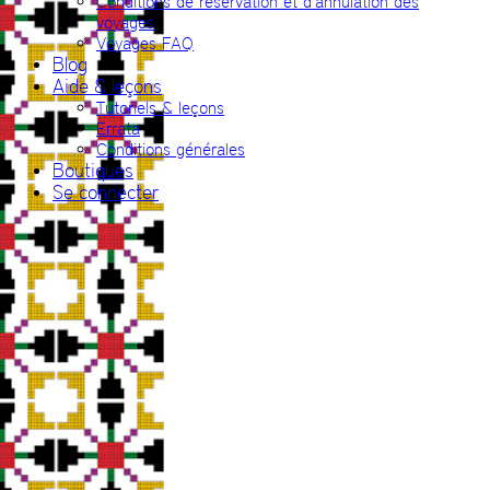
Conditions de réservation et d’annulation des
voyages
Voyages FAQ
Blog
Aide & leçons
Tutoriels & leçons
Errata
Conditions générales
Boutiques
Se connecter