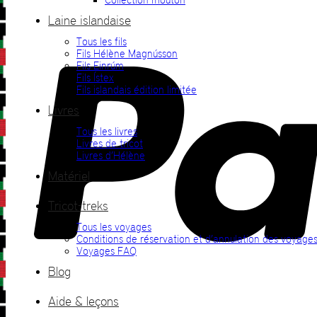
Laine islandaise
Tous les fils
Fils Hélène Magnússon
Fils Einrúm
Fils Ístex
Fils islandais édition limitée
Livres
Tous les livres
Livres de tricot
Livres d’Hélène
Matériel
Tricot-treks
Tous les voyages
Conditions de réservation et d’annulation des voyage
Voyages FAQ
Blog
Aide & leçons