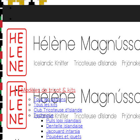
Passer
au
contenu
Modèles de tricot & kits
Tous les patrons
Tous les kits
Club Tricoteuse d’Islande
Technique
Pulls lopi islandais
Dentelle islandaise
Jacquard intarsia
Poupées et jouets