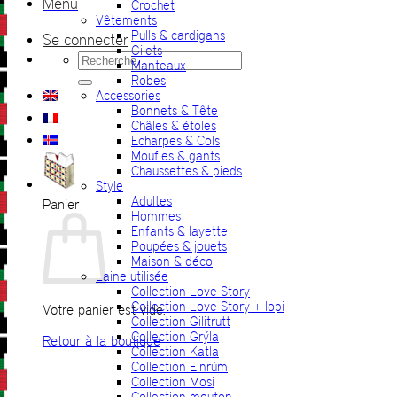
Menu
Crochet
Vêtements
Pulls & cardigans
Se connecter
Gilets
Recherche
Manteaux
pour :
Robes
Accessories
Bonnets & Tête
Châles & étoles
Echarpes & Cols
Moufles & gants
Chaussettes & pieds
Style
Adultes
Panier
Hommes
Enfants & layette
Poupées & jouets
Maison & déco
Laine utilisée
Collection Love Story
Collection Love Story + lopi
Votre panier est vide.
Collection Gilitrutt
Collection Grýla
Retour à la boutique
Collection Katla
Collection Einrúm
Collection Mosi
Collection mouton