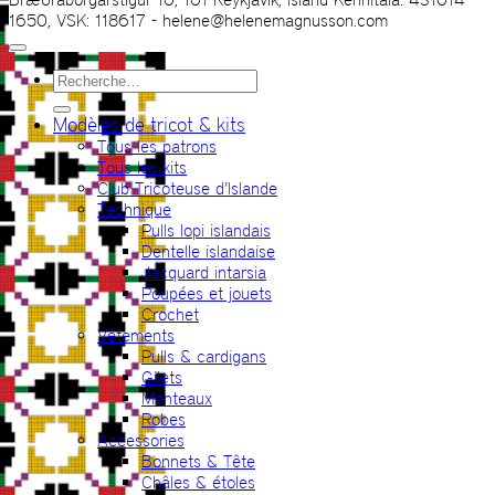
1650, VSK: 118617 - helene@helenemagnusson.com
Recherche
pour :
Modèles de tricot & kits
Tous les patrons
Tous les kits
Club Tricoteuse d’Islande
Technique
Pulls lopi islandais
Dentelle islandaise
Jacquard intarsia
Poupées et jouets
Crochet
Vêtements
Pulls & cardigans
Gilets
Manteaux
Robes
Accessories
Bonnets & Tête
Châles & étoles