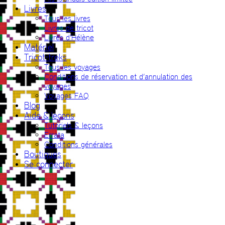
Livres
Tous les livres
Livres de tricot
Livres d’Hélène
Matériel
Tricot-treks
Tous les voyages
Conditions de réservation et d’annulation des
voyages
Voyages FAQ
Blog
Aide & leçons
Tutoriels & leçons
Errata
Conditions générales
Boutiques
Se connecter