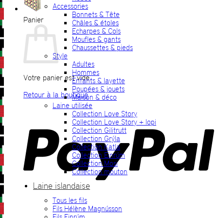
Accessories
Bonnets & Tête
Panier
Châles & étoles
Echarpes & Cols
Moufles & gants
Chaussettes & pieds
Style
Adultes
Hommes
Votre panier est vide.
Enfants & layette
Poupées & jouets
Retour à la boutique
Maison & déco
Laine utilisée
P
Collection Love Story
Collection Love Story + lopi
Collection Gilitrutt
Collection Grýla
Collection Katla
Collection Einrúm
Collection Mosi
Collection mouton
Laine islandaise
Tous les fils
V
Fils Hélène Magnússon
Fils Einrúm