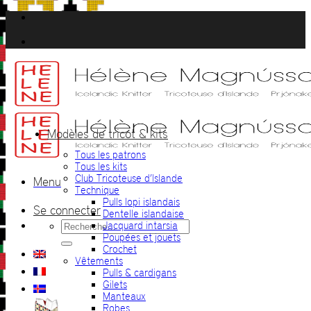
Passer
au
contenu
Modèles de tricot & kits
Tous les patrons
Tous les kits
Club Tricoteuse d’Islande
Menu
Technique
Pulls lopi islandais
Se connecter
Dentelle islandaise
Recherche
Jacquard intarsia
pour :
Poupées et jouets
Crochet
Vêtements
Pulls & cardigans
Gilets
Manteaux
Robes