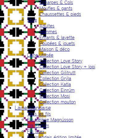
Echarpes & Cols
Moufles & gants
Chaussettes & pieds
Style
Adultes
Hommes
Enfants & layette
Poupées & jouets
Maison & déco
Laine utilisée
Collection Love Story
Collection Love Story + lopi
Collection Gilitrutt
Collection Grýla
Collection Katla
Collection Einrúm
Collection Mosi
Collection mouton
Laine islandaise
Tous les fils
Fils Hélène Magnússon
Fils Einrúm
Fils Ístex
Fils islandais édition limitée