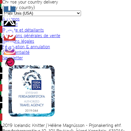
Choose your country delivery
(VAT by country)
A propos
Contact
Revente et détaillants
Conditions générales de vente
Mentions légales
Réservation & annulation
Confidentialité
Newsletter
2019 Icelandic Knitter | Hélène Magnússon - Prjonakerling ehf.
Bræðraborgarstígur 10, 101 Reykjavík, Ísland Kennitala: 431014-