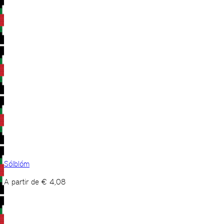
Sólblóm
A partir de
€
4,08