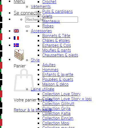
Menu
Crochet
Vêtements
Pulls & cardigans
Se connecter
Gilets
Recherche
Manteaux
pour :
Robes
Accessories
Bonnets & Tête
Châles & étoles
Echarpes & Cols
Moufles & gants
Chaussettes & pieds
Style
Adultes
Panier
Hommes
Enfants & layette
Poupées & jouets
Maison & déco
Laine utilisée
Collection Love Story
Collection Love Story + lopi
Votre panier est vide.
Collection Gilitrutt
Collection Grýla
Retour à la boutique
Collection Katla
Collection Einrúm
Collection Mosi
Collection mouton