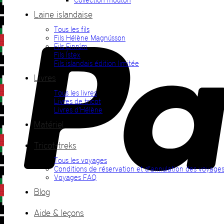
Laine islandaise
Tous les fils
Fils Hélène Magnússon
Fils Einrúm
Fils Ístex
Fils islandais édition limitée
Livres
Tous les livres
Livres de tricot
Livres d’Hélène
Matériel
Tricot-treks
Tous les voyages
Conditions de réservation et d’annulation des voyage
Voyages FAQ
Blog
Aide & leçons