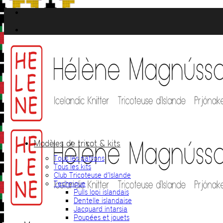
Passer
au
contenu
Modèles de tricot & kits
Tous les patrons
Tous les kits
Club Tricoteuse d’Islande
Technique
Pulls lopi islandais
Dentelle islandaise
Jacquard intarsia
Poupées et jouets