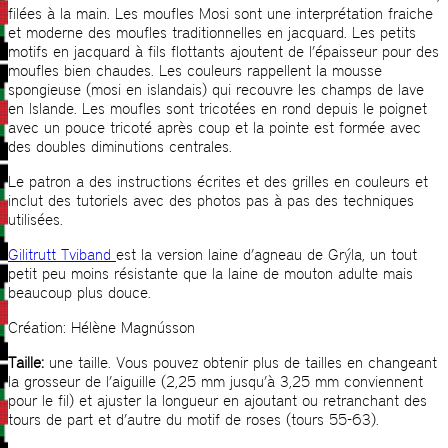
filées à la main. Les moufles Mosi sont une interprétation fraiche
et moderne des moufles traditionnelles en jacquard. Les petits
motifs en jacquard à fils flottants ajoutent de l’épaisseur pour des
moufles bien chaudes. Les couleurs rappellent la mousse
spongieuse (mosi en islandais) qui recouvre les champs de lave
en Islande. Les moufles sont tricotées en rond depuis le poignet
avec un pouce tricoté après coup et la pointe est formée avec
des doubles diminutions centrales.
Le patron a des instructions écrites et des grilles en couleurs et
inclut des tutoriels avec des photos pas à pas des techniques
utilisées.
Gilitrutt Tviband
est la version laine d’agneau de Grýla, un tout
petit peu moins résistante que la laine de mouton adulte mais
beaucoup plus douce.
Création: Hélène Magnússon
Taille:
une taille. Vous pouvez obtenir plus de tailles en changeant
la grosseur de l’aiguille (2,25 mm jusqu’à 3,25 mm conviennent
pour le fil) et ajuster la longueur en ajoutant ou retranchant des
tours de part et d’autre du motif de roses (tours 55-63).