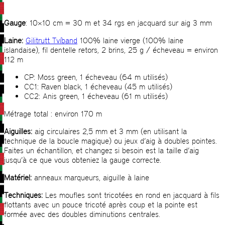
Gauge
: 10×10 cm = 30 m et 34 rgs en jacquard sur aig 3 mm
Laine:
Gilitrutt Tvíband
100% laine vierge (100% laine
islandaise), fil dentelle retors, 2 brins, 25 g / écheveau = environ
112 m
CP: Moss green, 1 écheveau (64 m utilisés)
CC1: Raven black, 1 écheveau (45 m utilisés)
CC2: Anis green, 1 écheveau (61 m utilisés)
Métrage total : environ 170 m
Aiguilles:
aig circulaires 2,5 mm et 3 mm (en utilisant la
technique de la boucle magique) ou jeux d’aig à doubles pointes.
Faites un échantillon, et changez si besoin est la taille d’aig
jusqu’à ce que vous obteniez la gauge correcte.
Matériel:
anneaux marqueurs, aiguille à laine
Techniques:
Les moufles sont tricotées en rond en jacquard à fils
flottants avec un pouce tricoté après coup et la pointe est
formée avec des doubles diminutions centrales.