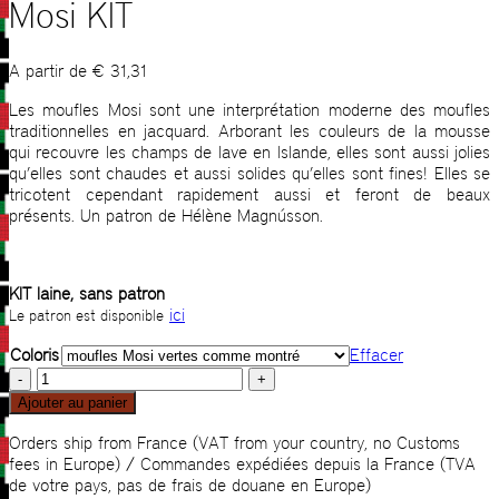
Mosi KIT
A partir de
€
31,31
Les moufles Mosi sont une interprétation moderne des moufles
traditionnelles en jacquard. Arborant les couleurs de la mousse
qui recouvre les champs de lave en Islande, elles sont aussi jolies
qu’elles sont chaudes et aussi solides qu’elles sont fines! Elles se
tricotent cependant rapidement aussi et feront de beaux
présents. Un patron de Hélène Magnússon.
KIT laine, sans patron
ici
Le patron est disponible
Coloris
Effacer
quantité
de
Ajouter au panier
Mosi
KIT
Orders ship from France (VAT from your country, no Customs
fees in Europe) / Commandes expédiées depuis la France (TVA
de votre pays, pas de frais de douane en Europe)