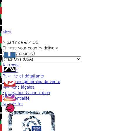
Mosi
A partir de
€
4,08
Choose your country delivery
(VAT by country)
A propos
Contact
Revente et détaillants
Conditions générales de vente
Mentions légales
Réservation & annulation
Confidentialité
Newsletter