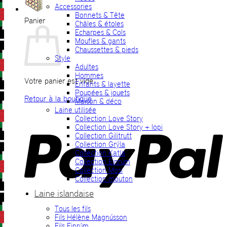
Accessories
Bonnets & Tête
Panier
Châles & étoles
Echarpes & Cols
Moufles & gants
Chaussettes & pieds
Style
Adultes
Hommes
Votre panier est vide.
Enfants & layette
Poupées & jouets
Retour à la boutique
Maison & déco
Laine utilisée
P
Collection Love Story
Collection Love Story + lopi
Collection Gilitrutt
Collection Grýla
Collection Katla
Collection Einrúm
Collection Mosi
Collection mouton
Laine islandaise
Tous les fils
V
Fils Hélène Magnússon
Fils Einrúm