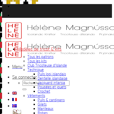
Passer
au
contenu
Modèles de tricot & kits
Tous les patrons
Tous les kits
Club Tricoteuse d’Islande
Menu
Technique
Pulls lopi islandais
Se connecter
Dentelle islandaise
Recherche
Jacquard intarsia
pour :
Poupées et jouets
Crochet
Vêtements
Pulls & cardigans
Gilets
Manteaux
Robes