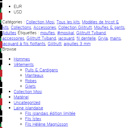
EUR
USD
Catégories :
Collection Mosi
,
Tous les kits
,
Modèles de tricot &
kits
,
Collections
,
Accessories
,
Collection Gilitrutt
,
Moufles & gants
,
Adultes
Étiquettes :
moufles
,
#mosikal
,
Gilitrutt Tvíband
,
accessoires
,
Gilitrutt Tvíband
,
jacquard
,
fil dentelle
,
Gryla
,
mains
,
jacquard à fils flottants
,
Gilitrutt
,
aiguilles 3 mm
Browse
Hommes
Vêtements
Pulls & Cardigans
Manteaux
Robes
Gilets
Collection Mosi
Matériel
Uncategorized
Laine islandaise
Fils islandais édition limitée
Fils Ístex
Fils Hélène Magnússon