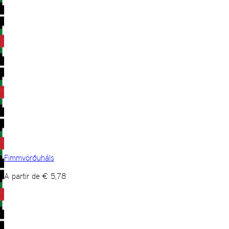
Fimmvörðuháls
A partir de
€
5,78