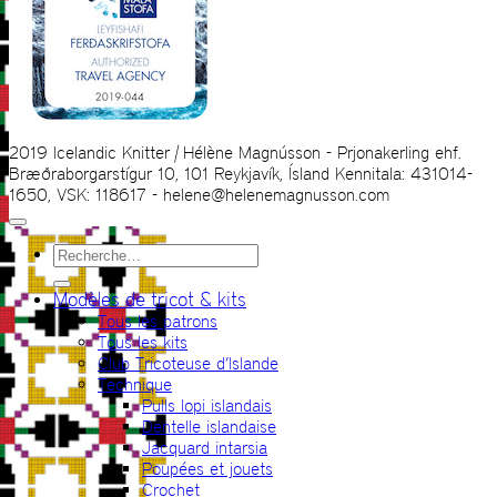
2019 Icelandic Knitter | Hélène Magnússon - Prjonakerling ehf.
Bræðraborgarstígur 10, 101 Reykjavík, Ísland Kennitala: 431014-
1650, VSK: 118617 - helene@helenemagnusson.com
Recherche
pour :
Modèles de tricot & kits
Tous les patrons
Tous les kits
Club Tricoteuse d’Islande
Technique
Pulls lopi islandais
Dentelle islandaise
Jacquard intarsia
Poupées et jouets
Crochet