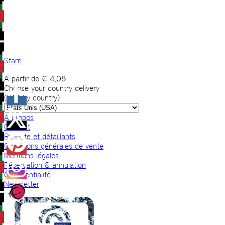
Starri
A partir de
€
4,08
Choose your country delivery
(VAT by country)
A propos
Contact
Revente et détaillants
Conditions générales de vente
Mentions légales
Réservation & annulation
Confidentialité
Newsletter