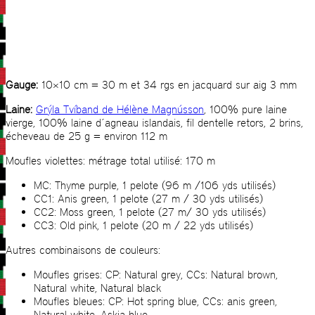
Gauge:
10×10 cm = 30 m et 34 rgs en jacquard sur aig 3 mm
Laine:
Grýla Tvíband de Hélène Magnússon
, 100% pure laine
vierge, 100% laine d´agneau islandais, fil dentelle retors, 2 brins,
écheveau de 25 g = environ 112 m
Moufles violettes: métrage total utilisé: 170 m
MC: Thyme purple, 1 pelote (96 m /106 yds utilisés)
CC1: Anis green, 1 pelote (27 m / 30 yds utilisés)
CC2: Moss green, 1 pelote (27 m/ 30 yds utilisés)
CC3: Old pink, 1 pelote (20 m / 22 yds utilisés)
Autres combinaisons de couleurs:
Moufles grises: CP: Natural grey, CCs: Natural brown,
Natural white, Natural black
Moufles bleues: CP: Hot spring blue, CCs: anis green,
Natural white, Askja blue