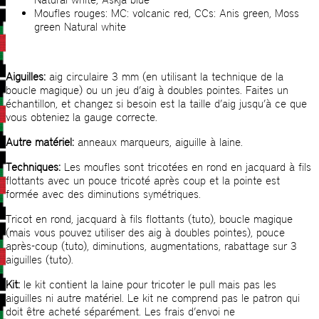
Moufles rouges: MC: volcanic red, CCs: Anis green, Moss
green Natural white
Aiguilles:
aig circulaire 3 mm (en utilisant la technique de la
boucle magique) ou un jeu d’aig à doubles pointes. Faites un
échantillon, et changez si besoin est la taille d’aig jusqu’à ce que
vous obteniez la gauge correcte.
Autre matériel:
anneaux marqueurs, aiguille à laine.
Techniques:
Les moufles sont tricotées en rond en jacquard à fils
flottants avec un pouce tricoté après coup et la pointe est
formée avec des diminutions symétriques.
Tricot en rond, jacquard à fils flottants (tuto), boucle magique
(mais vous pouvez utiliser des aig à doubles pointes), pouce
après-coup (tuto), diminutions, augmentations, rabattage sur 3
aiguilles (tuto).
Kit:
le kit contient la laine pour tricoter le pull mais pas les
aiguilles ni autre matériel. Le kit ne comprend pas le patron qui
doit être acheté séparément. Les frais d’envoi ne