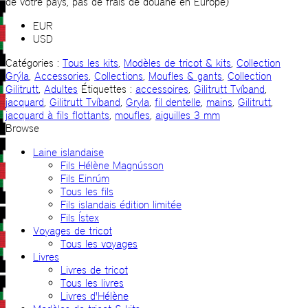
de votre pays, pas de frais de douane en Europe)
EUR
USD
Catégories :
Tous les kits
,
Modèles de tricot & kits
,
Collection
Grýla
,
Accessories
,
Collections
,
Moufles & gants
,
Collection
Gilitrutt
,
Adultes
Étiquettes :
accessoires
,
Gilitrutt Tvíband
,
jacquard
,
Gilitrutt Tvíband
,
Gryla
,
fil dentelle
,
mains
,
Gilitrutt
,
jacquard à fils flottants
,
moufles
,
aiguilles 3 mm
Browse
Laine islandaise
Fils Hélène Magnússon
Fils Einrúm
Tous les fils
Fils islandais édition limitée
Fils Ístex
Voyages de tricot
Tous les voyages
Livres
Livres de tricot
Tous les livres
Livres d'Hélène