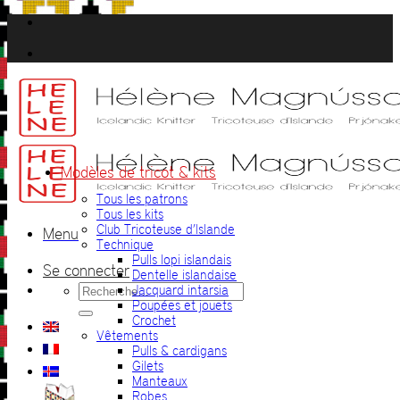
Passer
au
contenu
Modèles de tricot & kits
Tous les patrons
Tous les kits
Club Tricoteuse d’Islande
Menu
Technique
Pulls lopi islandais
Se connecter
Dentelle islandaise
Recherche
Jacquard intarsia
pour :
Poupées et jouets
Crochet
Vêtements
Pulls & cardigans
Gilets
Manteaux
Robes