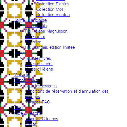
Collection Einrúm
Collection Mosi
Collection mouton
Laine islandaise
Tous les fils
Fils Hélène Magnússon
Fils Einrúm
Fils Ístex
Fils islandais édition limitée
Livres
Tous les livres
Livres de tricot
Livres d’Hélène
Matériel
Tricot-treks
Tous les voyages
Conditions de réservation et d’annulation des
voyages
Voyages FAQ
Blog
Aide & leçons
Tutoriels & leçons
Errata