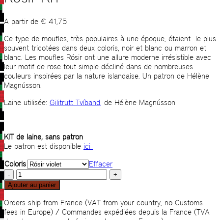
A partir de
€
41,75
Ce type de moufles, très populaires à une époque, étaient le plus
souvent tricotées dans deux coloris, noir et blanc ou marron et
blanc. Les moufles Rósir ont une allure moderne irrésistible avec
leur motif de rose tout simple décliné dans de nombreuses
couleurs inspirées par la nature islandaise. Un patron de Hélène
Magnússon.
Laine utilisée:
Gilitrutt Tvíband,
de Hélène Magnússon
KIT de laine, sans patron
Le patron est disponible
ici
Coloris
Effacer
quantité
de
Ajouter au panier
Rósir
KIT
Orders ship from France (VAT from your country, no Customs
fees in Europe) / Commandes expédiées depuis la France (TVA