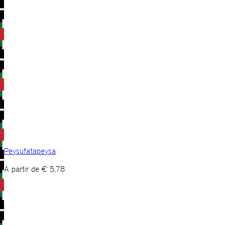
Peysufatapeysa
A partir de
€
5,78