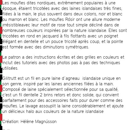
Les moufles dites nordiques, extrêmement populaires à une
époque, étaient tricotées avec des laines islandaises très fines,
filées à la main, le plus souvent dans deux coloris, noir et blanc
ou marron et blanc. Les moufles Rósir ont une allure moderne
irrésistibleavec leur motif de rose tout simple décliné dans de
nombreuses couleurs inspirées par la nature islandaise. Elles sont
tricotées en rond en jacquard à fils flottants avec un poignet
élégant en dentelle et un pouce tricoté après coup, et la pointe
est formée avec des diminutions symétriques.
Le patron a des instructions écrites et des grilles en couleurs et
inclut des tutoriels avec des photos pas à pas des techniques
utilisées.
Gilitrutt est un fil en pure laine d´agneau islandaise unique en
son genre, inspiré par les laines anciennes filées à la main.
Composé de laine spécialement sélectionnée pour sa qualité,
c’est un fil dentelle 2 brins retors et donc solide, qui convient
parfaitement pour des accessoires faits pour durer comme des
moufles. Le lavage assouplit la laine considérablement et ajoute
un délicieux halo aux couleurs de la nature islandaise
Création: Hélène Magnússon