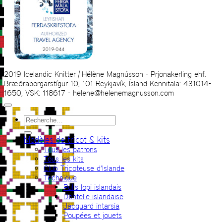
2019 Icelandic Knitter | Hélène Magnússon - Prjonakerling ehf.
Bræðraborgarstígur 10, 101 Reykjavík, Ísland Kennitala: 431014-
1650, VSK: 118617 - helene@helenemagnusson.com
Recherche
pour :
Modèles de tricot & kits
Tous les patrons
Tous les kits
Club Tricoteuse d’Islande
Technique
Pulls lopi islandais
Dentelle islandaise
Jacquard intarsia
Poupées et jouets