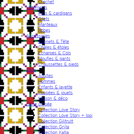
Crochet
Vêtements
Pulls & cardigans
Gilets
Manteaux
Robes
Accessories
Bonnets & Tête
Châles & étoles
Echarpes & Cols
Moufles & gants
Chaussettes & pieds
Style
Adultes
Hommes
Enfants & layette
Poupées & jouets
Maison & déco
Laine utilisée
Collection Love Story
Collection Love Story + lopi
Collection Gilitrutt
Collection Grýla
Collection Katla