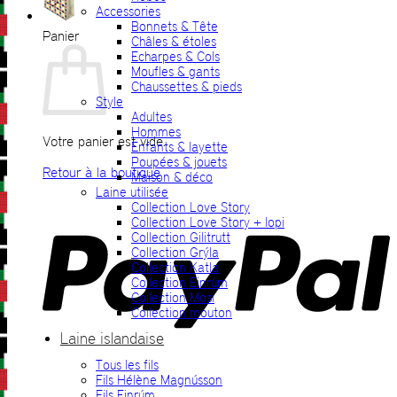
Accessories
Bonnets & Tête
Panier
Châles & étoles
Echarpes & Cols
Moufles & gants
Chaussettes & pieds
Style
Adultes
Hommes
Votre panier est vide.
Enfants & layette
Poupées & jouets
Retour à la boutique
Maison & déco
Laine utilisée
P
Collection Love Story
Collection Love Story + lopi
Collection Gilitrutt
Collection Grýla
Collection Katla
Collection Einrúm
Collection Mosi
Collection mouton
Laine islandaise
Tous les fils
V
Fils Hélène Magnússon
Fils Einrúm