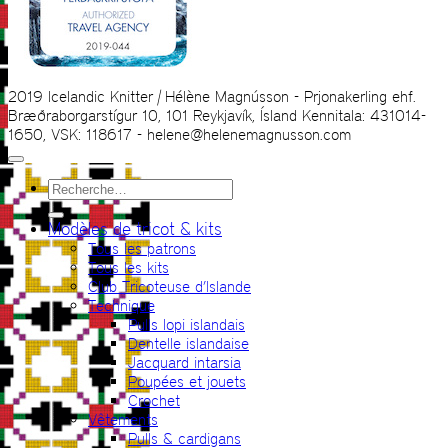
2019 Icelandic Knitter | Hélène Magnússon - Prjonakerling ehf.
Bræðraborgarstígur 10, 101 Reykjavík, Ísland Kennitala: 431014-
1650, VSK: 118617 - helene@helenemagnusson.com
Recherche
pour :
Modèles de tricot & kits
Tous les patrons
Tous les kits
Club Tricoteuse d’Islande
Technique
Pulls lopi islandais
Dentelle islandaise
Jacquard intarsia
Poupées et jouets
Crochet
Vêtements
Pulls & cardigans