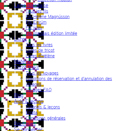
Laine islandaise
Tous les fils
Fils Hélène Magnússon
Fils Einrúm
Fils Ístex
Fils islandais édition limitée
Livres
Tous les livres
Livres de tricot
Livres d’Hélène
Matériel
Tricot-treks
Tous les voyages
Conditions de réservation et d’annulation des
voyages
Voyages FAQ
Blog
Aide & leçons
Tutoriels & leçons
Errata
Conditions générales
Boutiques
Se connecter