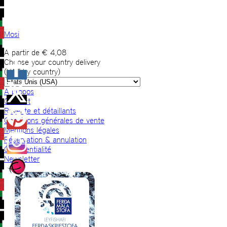
Mosi
A partir de
€
4,08
Choose your country delivery
(VAT by country)
A propos
Contact
Revente et détaillants
Conditions générales de vente
Mentions légales
Réservation & annulation
Confidentialité
Newsletter