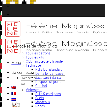
Passer
au
contenu
Modèles de tricot & kits
Tous les patrons
Tous les kits
Club Tricoteuse d’Islande
Menu
Technique
Pulls lopi islandais
Se connecter
Dentelle islandaise
Recherche
Jacquard intarsia
pour :
Poupées et jouets
Crochet
Vêtements
Pulls & cardigans
Gilets
Manteaux
Robes