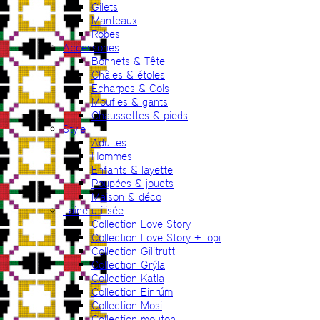
Gilets
Manteaux
Robes
Accessories
Bonnets & Tête
Châles & étoles
Echarpes & Cols
Moufles & gants
Chaussettes & pieds
Style
Adultes
Hommes
Enfants & layette
Poupées & jouets
Maison & déco
Laine utilisée
Collection Love Story
Collection Love Story + lopi
Collection Gilitrutt
Collection Grýla
Collection Katla
Collection Einrúm
Collection Mosi
Collection mouton