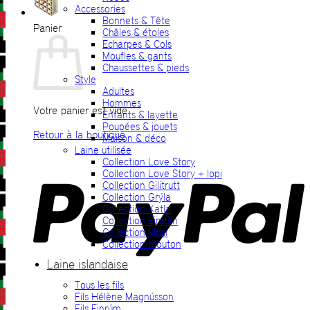
Accessories
Bonnets & Tête
Panier
Châles & étoles
Echarpes & Cols
Moufles & gants
Chaussettes & pieds
Style
Adultes
Hommes
Votre panier est vide.
Enfants & layette
Poupées & jouets
Retour à la boutique
Maison & déco
Laine utilisée
P
Collection Love Story
Collection Love Story + lopi
Collection Gilitrutt
Collection Grýla
Collection Katla
Collection Einrúm
Collection Mosi
Collection mouton
Laine islandaise
Tous les fils
V
Fils Hélène Magnússon
Fils Einrúm